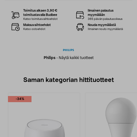
Toimitus alkaen 3,90 €
Ilmainen palautus
toimitustavalla Budbee
myymälään
Katso toimitusvaihtoehdot
365 päivän palautusoikeus
Maksuvaihtoehdot
Nouda myymälästä
Katso ostoehdot
Ilmainen nouto myymälästä
Philips
-
Näytä kaikki tuotteet
Saman kategorian hittituotteet
-34%