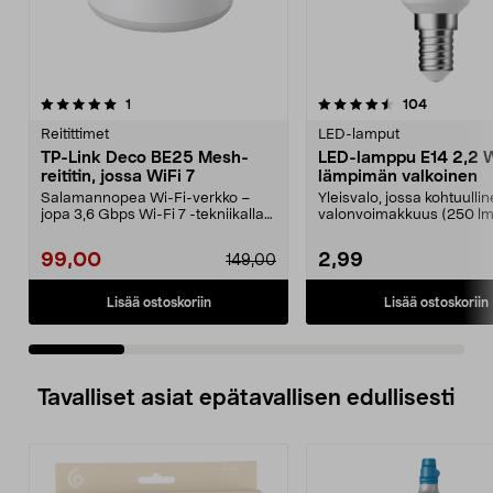
4.5 viidestä
arvostelut
4.5 viidestä
arvostelut
1
104
tähdestä
t
Reitittimet
LED-lamput
TP-Link Deco BE25 Mesh-
LED-lamppu E14 2,2 
reititin, jossa WiFi 7
lämpimän valkoinen
Salamannopea Wi-Fi-verkko –
Yleisvalo, jossa kohtuulli
jopa 3,6 Gbps Wi-Fi 7 -tekniikalla
valonvoimakkuus (250 lm
sekä tekoälytoimi...
25 W:n hehkulampp...
99,00
2,99
149,00
Lisää ostoskoriin
Lisää ostoskoriin
Tavalliset asiat epätavallisen edullisesti