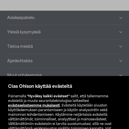
Alatunniste
Asiakaspalvelu
Yleisiä kysymyksiä
Tietoa meistä
Ajankohtaista
Muut yrityksemme
Clas Ohlson käyttää evästeitä
Etsi myymälä
Painamalla
”Hyväksy kaikki evästeet”
sallit, että tallennamme
evästeitä ja muuta seurantateknologiaa laitteellesi
SE
NO
FI
evästeselosteemme mukaisesti
. Evästeitä käytetään sivuston
käyttökokemuksen parantamiseen ja käytön analysointiin sekä
FI
SV
mainonnan kohdentamiseen. Käytämme neljänlaisia evästeitä:
välttämättömät, toiminnalliset, analyyttiset ja mainosevästeet.
Välttämättömiin evästeisiin ei tarvita suostumustasi, sillä ne ovat
välttämättömiä verkkosivuston sisällön toimimisen kannalta. Voit