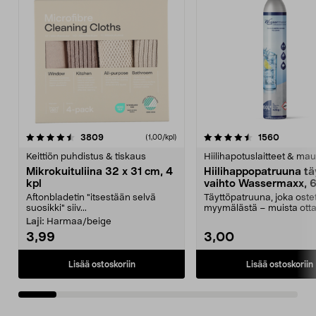
4.5viidestä
arvostelut
4.5viidestä
arvostel
3809
1560
(1,00/kpl)
tähdestä
t
Keittiön puhdistus & tiskaus
Hiilihapotuslaitteet & mau
Mikrokuituliina 32 x 31 cm, 4
Hiilihappopatruuna tä
kpl
vaihto Wassermaxx, 6
Aftonbladetin "itsestään selvä
Täyttöpatruuna, joka ost
suosikki" siiv...
myymälästä – muista ott
patruuna mukaasi m...
Laji:
Harmaa/beige
3,99
3,00
Lisää ostoskoriin
Lisää ostoskoriin