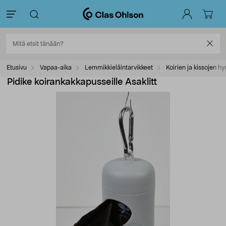
Etusivu
Vapaa-aika
Lemmikkieläintarvikkeet
Koirien ja kissojen hy
Pidike koirankakkapusseille Asaklitt