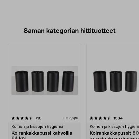
Saman kategorian hittituotteet
4.5 viidestä
arvostelut
4.0 viidestä
arvostelu
710
1334
(0,08/kpl)
tähdestä
t
Koirien ja kissojen hygienia
Koirien ja kissojen hygien
Koirankakkapussi kahvoilla
Koirankakkapussit 80
64 kpl