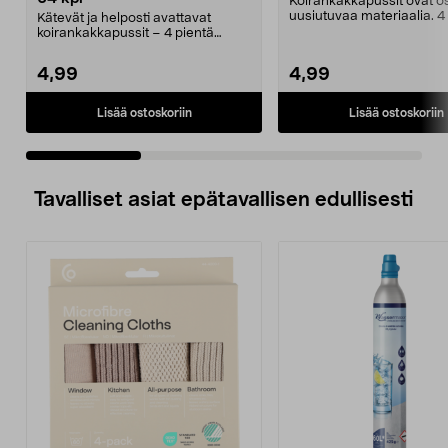
Koirankakkapussit ovat os
uusiutuvaa materiaalia. 4
Kätevät ja helposti avattavat
rullaa, jotka o...
koirankakkapussit – 4 pientä
rullaa. Mustat koiran...
4,99
4,99
Lisää ostoskoriin
Lisää ostoskoriin
Tavalliset asiat epätavallisen edullisesti