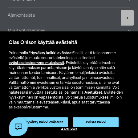
Ajankohtaista
Product
+
quantity
Muut yrityksemme
Clas Ohlson käyttää evästeitä
Etsi myymälä
Painamalla
”Hyväksy kaikki evästeet”
sallit, että tallennamme
evästeitä ja muuta seurantateknologiaa laitteellesi
SE
NO
FI
evästeselosteemme mukaisesti
. Evästeitä käytetään sivuston
käyttökokemuksen parantamiseen ja käytön analysointiin sekä
FI
SV
mainonnan kohdentamiseen. Käytämme neljänlaisia evästeitä:
välttämättömät, toiminnalliset, analyyttiset ja mainosevästeet.
Välttämättömiin evästeisiin ei tarvita suostumustasi, sillä ne ovat
välttämättömiä verkkosivuston sisällön toimimisen kannalta. Voit
halutessasi muuttaa asetuksiasi painamalla
Asetukset
. Evästeiden
hyväksyminen on vapaaehtoista. Voit perua suostumuksesi milloin
vain muuttamalla evästeasetuksiasi, apua saat tarvittaessa
asiakaspalvelustamme.
Club Clas
Ostoehdot
Tietosuojaseloste
Näytä hinnat ilman ALV:a
Hyväksy kaikki evästeet
Poista kaikki
Lisää ostoskoriin
(1)
Asetukset