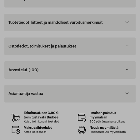
Tuotetiedot, liitteet ja mahdolliset varoitusmerkinnät
Ostotiedot, toimitukset ja palautukset
Arvostelut
(100)
Asiantuntija vastaa
Toimitus alkaen 3,90 €
Ilmainen palautus
toimitustavalla Budbee
myymälään
Katso toimitusvaihtoehdot
365 päivän palautusoikeus
Maksuvaihtoehdot
Nouda myymälästä
Katso ostoehdot
Ilmainen nouto myymälästä