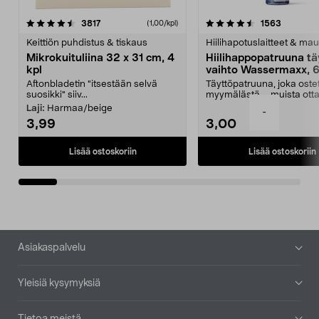
4.5viidestä
arvostelut
4.5viidestä
arvostelu
3817
1563
(1,00/kpl)
tähdestä
t
Keittiön puhdistus & tiskaus
Hiilihapotuslaitteet & mau
Mikrokuituliina 32 x 31 cm, 4
Hiilihappopatruuna tä
kpl
vaihto Wassermaxx, 6
Aftonbladetin "itsestään selvä
Täyttöpatruuna, joka ost
suosikki" siiv...
myymälästä – muista ott
patruuna mukaasi m...
Laji:
Harmaa/beige
-
3,99
3,00
Lisää ostoskoriin
Lisää ostoskoriin
Alatunniste
Asiakaspalvelu
Yleisiä kysymyksiä
Tietoa meistä