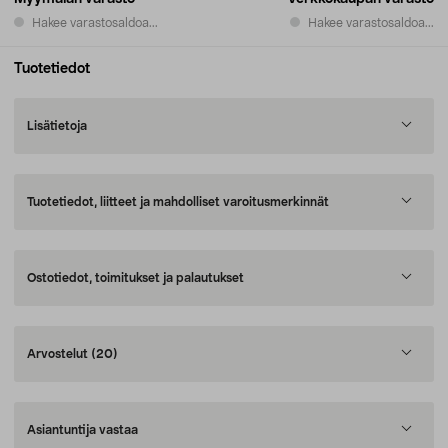
Hakee varastosaldoa...
Hakee varastosaldoa...
Tuotetiedot
Lisätietoja
Tuotetiedot, liitteet ja mahdolliset varoitusmerkinnät
Ostotiedot, toimitukset ja palautukset
Arvostelut
(20)
Asiantuntija vastaa