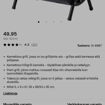
49,95
(sis. ALV:n)
4.2
(
20
)
Tuotenro:
31-8987
Kannettava grilli, jossa on iso grillipinta-ala – grillaa sekä kannessa että
pohjassa.
Kannettava hiiligrilli kannella – täydellinen piknikille ja retkeilyyn.
Pieni grilli, johon mahtuu runsaasti tilaa niin vihanneksille kuin
isommillekin lihapaloille.
Tukeva ja vakaa retkigrilli, jossa on 4 jalkaa – seisoo vakaasti erilaisilla
alustoilla.
Mitat (L x S x K): 35 x 26/52 x 35 cm.
Lisätietoja
Myymälän varasto
Verkkokaupan varasto