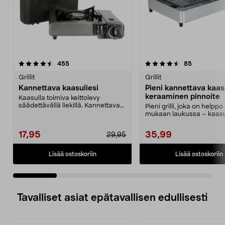
4.5 viidestä
arvostelut
4.5 viidestä
arvostelut
455
85
tähdestä
t
Grillit
Grillit
Kannettava kaasuliesi
Pieni kannettava kaasu
keraaminen pinnoite
Kaasulla toimiva keittolevy
säädettävällä liekillä. Kannettava
Pieni grilli, joka on helppo
kaasuliesi ruoan ...
mukaan laukussa – kaasu
MSF-1A myydään e...
17,95
35,99
29,95
Lisää ostoskoriin
Lisää ostoskoriin
Tavalliset asiat epätavallisen edullisesti