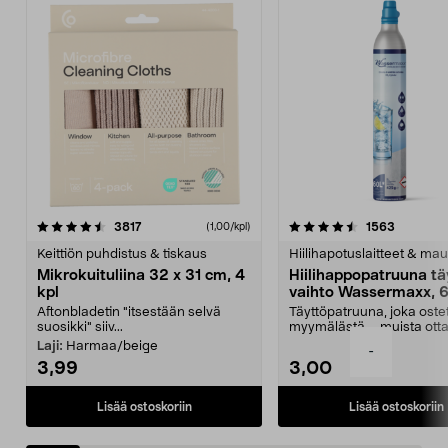
4.5viidestä
arvostelut
4.5viidestä
arvostelu
3817
1563
(1,00/kpl)
tähdestä
t
Keittiön puhdistus & tiskaus
Hiilihapotuslaitteet & mau
Mikrokuituliina 32 x 31 cm, 4
Hiilihappopatruuna tä
kpl
vaihto Wassermaxx, 6
Aftonbladetin "itsestään selvä
Täyttöpatruuna, joka ost
suosikki" siiv...
myymälästä – muista ott
patruuna mukaasi m...
Laji:
Harmaa/beige
-
3,99
3,00
Lisää ostoskoriin
Lisää ostoskoriin