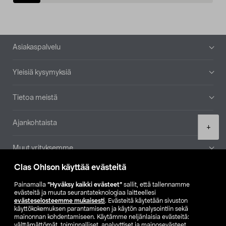
Alatunniste
Asiakaspalvelu
Yleisiä kysymyksiä
Tietoa meistä
Ajankohtaista
Product
+
quantity
Muut yrityksemme
Clas Ohlson käyttää evästeitä
Etsi myymälä
Painamalla
”Hyväksy kaikki evästeet”
sallit, että tallennamme
evästeitä ja muuta seurantateknologiaa laitteellesi
SE
NO
FI
evästeselosteemme mukaisesti
. Evästeitä käytetään sivuston
käyttökokemuksen parantamiseen ja käytön analysointiin sekä
FI
SV
mainonnan kohdentamiseen. Käytämme neljänlaisia evästeitä:
välttämättömät, toiminnalliset, analyyttiset ja mainosevästeet.