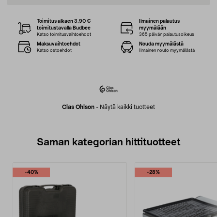
Toimitus alkaen 3,90 €
Ilmainen palautus
toimitustavalla Budbee
myymälään
Katso toimitusvaihtoehdot
365 päivän palautusoikeus
Maksuvaihtoehdot
Nouda myymälästä
Katso ostoehdot
Ilmainen nouto myymälästä
Clas Ohlson
-
Näytä kaikki tuotteet
Saman kategorian hittituotteet
-40%
-28%