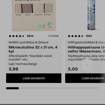
4.5viidestä
arvostelut
4.5viidestä
arvostelu
3814
1561
(1,00/kpl)
tähdestä
t
Keittiön puhdistus & tiskaus
Hiilihapotuslaitteet & mau
Mikrokuituliina 32 x 31 cm, 4
Hiilihappopatruuna tä
kpl
vaihto Wassermaxx, 6
Aftonbladetin "itsestään selvä
Täyttöpatruuna, joka ost
suosikki" siiv...
myymälästä – muista ott
patruuna mukaasi m...
Laji:
Harmaa/beige
-
3,99
3,00
Lisää ostoskoriin
Lisää ostoskoriin