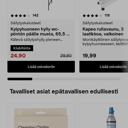
4.0 viidestä
arvostelut
4.5 viidestä
arvostelut
142
119
tähdestä
t
Säilytyskalusteet
Säilytyskalusteet
Kylpyhuoneen hylly wc-
Kapea rullavaunu, 3
pöntön päälle musta, 65,5 x
laatikkoa, valkoinen
24 x 163 cm
Kätevä säilytyshylly pieneen
Monikäyttöinen säilytysv
kylpyhuoneeseen – aseta hylly
kylpyhuoneeseen, keittiöö
Klubihinta
wc-pöntön taaksen tai...
toimistoon. Valkoine...
24,90
19,99
29,90
Lisää ostoskoriin
Lisää ostoskoriin
Tavalliset asiat epätavallisen edullisesti