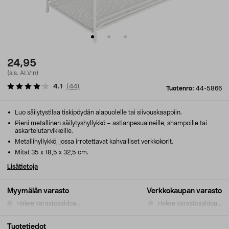
24,95
(sis. ALV:n)
4.1
(
44
)
Tuotenro:
44-5866
Luo säilytystilaa tiskipöydän alapuolelle tai siivouskaappiin.
Pieni metallinen säilytyshyllykkö – astianpesuaineille, shampoille tai
askartelutarvikkeille.
Metallihyllykkö, jossa irrotettavat kahvalliset verkkokorit.
Mitat 35 x 18,5 x 32,5 cm.
Lisätietoja
Myymälän varasto
Verkkokaupan varasto
Hakee varastosaldoa...
Hakee varastosaldoa...
Tuotetiedot