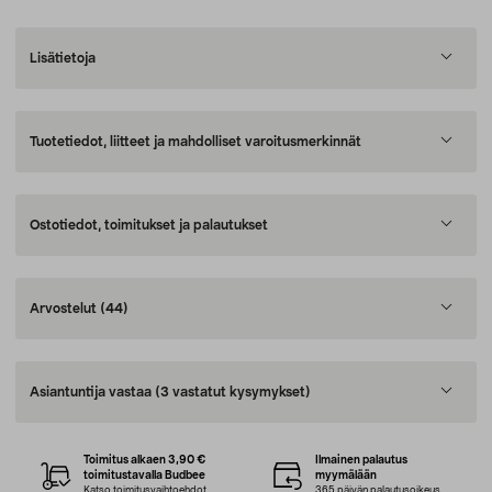
Lisätietoja
Tuotetiedot, liitteet ja mahdolliset varoitusmerkinnät
Ostotiedot, toimitukset ja palautukset
Arvostelut
(44)
Asiantuntija vastaa
(3 vastatut kysymykset)
Toimitus alkaen 3,90 €
Ilmainen palautus
toimitustavalla Budbee
myymälään
Katso toimitusvaihtoehdot
365 päivän palautusoikeus