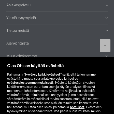
Alatunniste
Asiakaspalvelu
Yleisiä kysymyksiä
Tietoa meistä
Ajankohtaista
Product
+
quantity
Muut yrityksemme
Clas Ohlson käyttää evästeitä
Etsi myymälä
Painamalla
”Hyväksy kaikki evästeet”
sallit, että tallennamme
evästeitä ja muuta seurantateknologiaa laitteellesi
SE
NO
FI
evästeselosteemme mukaisesti
. Evästeitä käytetään sivuston
käyttökokemuksen parantamiseen ja käytön analysointiin sekä
FI
SV
mainonnan kohdentamiseen. Käytämme neljänlaisia evästeitä:
välttämättömät, toiminnalliset, analyyttiset ja mainosevästeet.
Välttämättömiin evästeisiin ei tarvita suostumustasi, sillä ne ovat
välttämättömiä verkkosivuston sisällön toimimisen kannalta. Voit
halutessasi muuttaa asetuksiasi painamalla
Asetukset
. Evästeiden
hyväksyminen on vapaaehtoista. Voit perua suostumuksesi milloin