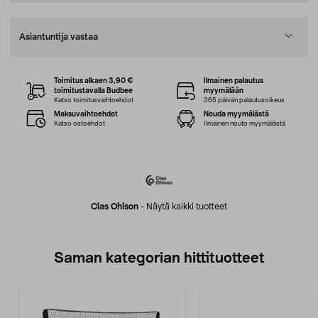
Asiantuntija vastaa
Toimitus alkaen 3,90 €
Ilmainen palautus
toimitustavalla Budbee
myymälään
Katso toimitusvaihtoehdot
365 päivän palautusoikeus
Maksuvaihtoehdot
Nouda myymälästä
Katso ostoehdot
Ilmainen nouto myymälästä
Clas Ohlson
-
Näytä kaikki tuotteet
Saman kategorian hittituotteet