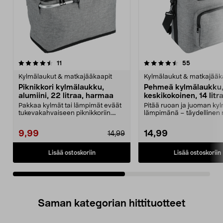
4.5viidestä
arvostelut
4.5viidestä
arvostelut
11
55
tähdestä
t
Kylmälaukut & matkajääkaapit
Kylmälaukut & matkajääk
Piknikkori kylmälaukku,
Pehmeä kylmälaukku
alumiini, 22 litraa, harmaa
keskikokoinen, 14 litr
Pakkaa kylmät tai lämpimät eväät
Pitää ruoan ja juoman kyl
tukevakahvaiseen piknikkoriin.
lämpimänä – täydellinen re
Piknikkorissa on...
piknikille...
9,99
14,99
14,99
Lisää ostoskoriin
Lisää ostoskoriin
Saman kategorian hittituotteet