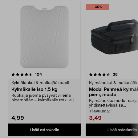
-30%
4.5 viidestä
arvostelut
4.5 viidestä
arvostelut
104
38
tähdestä
t
Kylmälaukut & matkajääkaapit
Kylmälaukut & matkajääk
Kylmäkalle iso 1,5 kg
Modul Pehmeä kylmäl
pieni, musta
Ruoka ja juoma pysyvät viileinä
pidempään – kylmäkalle retkille ja
Kylmälaukku modul-sarja
retkeilyyn. S...
yhdistettävissä sa...
Tilavuus:
2 l
4,99
3,49
Lisää ostoskoriin
Lisää ostoskoriin