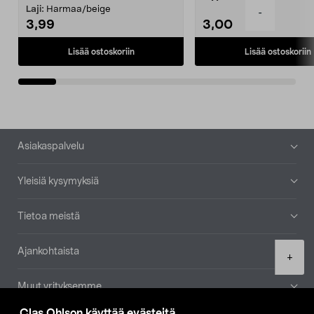
patruuna mukaasi m...
Laji:
Harmaa/beige
-
3,99
3,00
Lisää ostoskoriin
Lisää ostoskoriin
Alatunniste
Asiakaspalvelu
Yleisiä kysymyksiä
Tietoa meistä
Ajankohtaista
Product
+
quantity
Muut yrityksemme
Clas Ohlson käyttää evästeitä