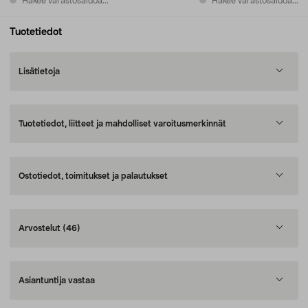
Hakee varastosaldoa...
Hakee varastosaldoa...
Tuotetiedot
Lisätietoja
Tuotetiedot, liitteet ja mahdolliset varoitusmerkinnät
Ostotiedot, toimitukset ja palautukset
Arvostelut
(46)
Asiantuntija vastaa