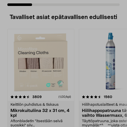
Tavalliset asiat epätavallisen edullisesti
4.5viidestä
arvostelut
4.5viidestä
arvostel
3809
1560
(1,00/kpl)
tähdestä
t
Keittiön puhdistus & tiskaus
Hiilihapotuslaitteet & mau
Mikrokuituliina 32 x 31 cm, 4
Hiilihappopatruuna tä
kpl
vaihto Wassermaxx, 6
Aftonbladetin "itsestään selvä
Täyttöpatruuna, joka ost
suosikki" siiv...
myymälästä – muista ott