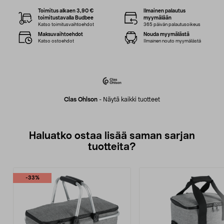
Toimitus alkaen 3,90 €
Ilmainen palautus
toimitustavalla Budbee
myymälään
Katso toimitusvaihtoehdot
365 päivän palautusoikeus
Maksuvaihtoehdot
Nouda myymälästä
Katso ostoehdot
Ilmainen nouto myymälästä
Clas Ohlson
-
Näytä kaikki tuotteet
Haluatko ostaa lisää saman sarjan
tuotteita?
-33%