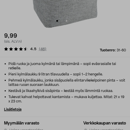
9,99
(sis. ALV:n)
4.5
(
46
)
Tuotenro:
31-60
Pidä ruoka ja juoma kylmänä tai lämpimänä – sopii eväsrasialle tai
retkelle.
Pieni kylmälaukku 9 litran tilavuudella – sopii 1–2 hengelle.
Pehmeä kylmälaukku, jonka sisäpuolella elintarvikekelpoinen pinta – voit
laittaa ruoan suoraan laukkuun.
Kestävä ja likaahylkivä sisäpinta – kestää myös lämmintä ruokaa.
Tukevat kahvat helpottavat kantamista – mukava kuljettaa. Mitat: 21 x 19
x 23 cm.
Lisätietoja
Myymälän varasto
Verkkokaupan varasto