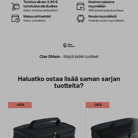
Toimitus alkaen 3,90 €
Ilmainen palautus
toimitustavalla Budbee
myymälään
Katso toimitusvaihtoehdot
365 päivän palautusoikeus
Maksuvaihtoehdot
Nouda myymälästä
Katso ostoehdot
Ilmainen nouto myymälästä
Clas Ohlson
-
Näytä kaikki tuotteet
Haluatko ostaa lisää saman sarjan
tuotteita?
-30%
-38%