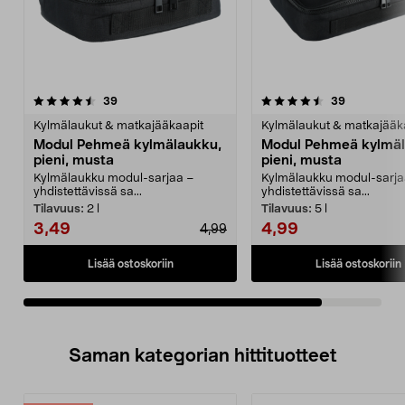
4.5viidestä
arvostelut
arvostelut
39
39
tähdestä
Kylmälaukut & matkajääkaapit
Kylmälaukut & matkajääk
Modul Pehmeä kylmälaukku,
Modul Pehmeä kylmäl
pieni, musta
pieni, musta
Kylmälaukku modul-sarjaa –
Kylmälaukku modul-sarja
yhdistettävissä sa...
yhdistettävissä sa...
Tilavuus:
2 l
Tilavuus:
5 l
3,49
4,99
4,99
Lisää ostoskoriin
Lisää ostoskoriin
Saman kategorian hittituotteet