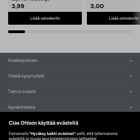
3,99
3,00
Lisää ostoskoriin
Lisää ostoskoriin
Alatunniste
Asiakaspalvelu
Yleisiä kysymyksiä
Tietoa meistä
Ajankohtaista
Clas Ohlson käyttää evästeitä
Muut yrityksemme
Painamalla
”Hyväksy kaikki evästeet”
sallit, että tallennamme
Etsi myymälä
evästeitä ja muuta seurantateknologiaa laitteellesi