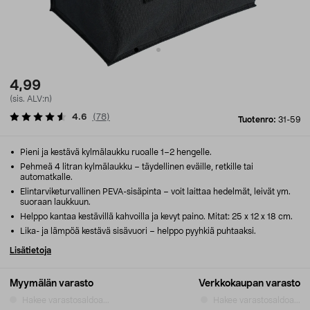
4,99
(sis. ALV:n)
4.6
(
78
)
Tuotenro:
31-59
Pieni ja kestävä kylmälaukku ruoalle 1–2 hengelle.
Pehmeä 4 litran kylmälaukku – täydellinen eväille, retkille tai
automatkalle.
Elintarviketurvallinen PEVA-sisäpinta – voit laittaa hedelmät, leivät ym.
suoraan laukkuun.
Helppo kantaa kestävillä kahvoilla ja kevyt paino. Mitat: 25 x 12 x 18 cm.
Lika- ja lämpöä kestävä sisävuori – helppo pyyhkiä puhtaaksi.
Lisätietoja
Myymälän varasto
Verkkokaupan varasto
Hakee varastosaldoa...
Hakee varastosaldoa...