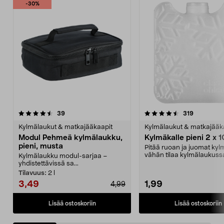
-30%
4.5 viidestä
arvostelut
4.5 viidestä
arvostelut
39
319
tähdestä
t
Kylmälaukut & matkajääkaapit
Kylmälaukut & matkajääk
Modul Pehmeä kylmälaukku,
Kylmäkalle pieni 2 x 
pieni, musta
Pitää ruoan ja juomat kyl
vähän tilaa kylmälaukussa
Kylmälaukku modul-sarjaa –
pakastimessa. Pi...
yhdistettävissä sa...
Tilavuus:
2 l
3,49
1,99
4,99
Lisää ostoskoriin
Lisää ostoskoriin