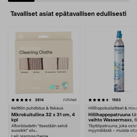
Tavalliset asiat epätavallisen edullisesti
4.5viidestä
arvostelut
4.5viidestä
arvostelu
3814
1563
(1,00/kpl)
tähdestä
t
Keittiön puhdistus & tiskaus
Hiilihapotuslaitteet & mau
Mikrokuituliina 32 x 31 cm, 4
Hiilihappopatruuna tä
kpl
vaihto Wassermaxx, 6
Aftonbladetin "itsestään selvä
Täyttöpatruuna, joka ost
suosikki" siiv...
myymälästä – muista ott
patruuna mukaasi m...
Laji:
Harmaa/beige