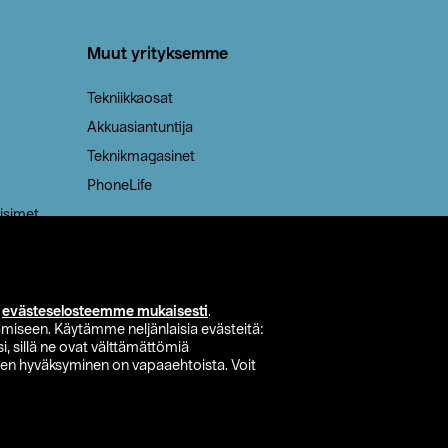
Muut yrityksemme
Tekniikkaosat
Akkuasiantuntija
Teknikmagasinet
PhoneLife
isimet
i
evästeselosteemme mukaisesti
.
miseen. Käytämme neljänlaisia evästeitä:
i, sillä ne ovat välttämättömiä
den hyväksyminen on vapaaehtoista. Voit
si myymälä