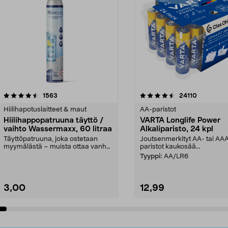
4.5viidestä
arvostelut
4.5viidestä
arvostelut
1563
24110
tähdestä
Hiilihapotuslaitteet & maut
AA-paristot
Hiilihappopatruuna täyttö /
VARTA Longlife Power
vaihto Wassermaxx, 60 litraa
Alkaliparisto, 24 kpl
Täyttöpatruuna, joka ostetaan
Joutsenmerkityt AA- tai AA
myymälästä – muista ottaa vanha
paristot kaukosää...
patruuna mukaasi m...
Tyyppi:
AA/LR6
3,00
12,99
Lisää ostoskoriin
Lisää ostoskoriin