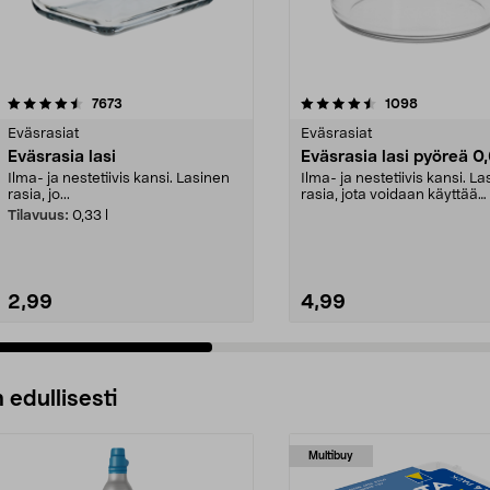
4.5 viidestä
arvostelut
4.5 viidestä
arvostelut
7673
1098
tähdestä
Eväsrasiat
Eväsrasiat
Eväsrasia lasi
Eväsrasia lasi pyöreä 0,
Ilma- ja nestetiivis kansi. Lasinen
Ilma- ja nestetiivis kansi. L
rasia, jo...
rasia, jota voidaan käyttää
jääkaapissa, pak...
Tilavuus:
0,33 l
2,99
4,99
 edullisesti
Multibuy