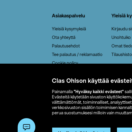
Alatunniste
Asiakaspalvelu
Yleisiä k
Yleisiä kysymyksiä
Kirjaudu s
Ota yhteyttä
Unohtuiko
Palautusehdot
Omat tied
Tee palautus / reklamaatio
Tilaushisto
Cookie policy
Toimitustavat
Clas Ohlson käyttää evästei
Saavutettavuus
Painamalla
”Hyväksy kaikki evästeet”
sall
Evästeitä käytetään sivuston käyttökokem
välttämättömät, toiminnalliset, analyyttise
verkkosivuston sisällön toimimisen kannalt
perua suostumuksesi milloin vain muuttama
© 2026 Clas