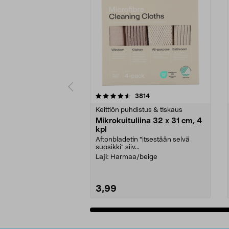
5viidestä
4.5viidestä
arvostelut
3814
tähdestä
tähdestä
Keittiön puhdistus & tiskaus
Mikrokuituliina 32 x 31 cm, 4
kpl
Aftonbladetin "itsestään selvä
suosikki" siiv...
Laji:
Harmaa/beige
3,99
Lisää ostoskoriin