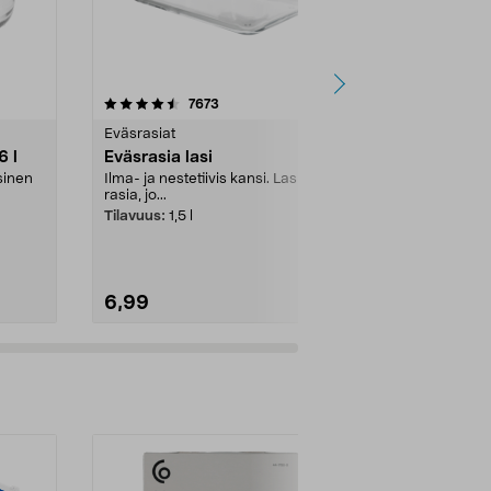
4.5 viidestä
arvostelut
4.5
7673
5
tähdestä
tähdestä
Eväsrasiat
Jääpalamuotit
6 l
Eväsrasia lasi
Eväsrasia l
litraa
asinen
Ilma- ja nestetiivis kansi. Lasinen
rasia, jo...
Ilma- ja neste
rasia 2 lokero
Tilavuus:
1,5 l
jääkaapi...
6,99
5,99