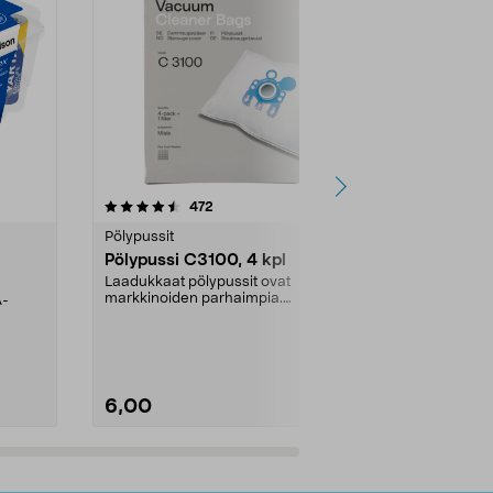
4.5viidestä
arvostelut
4.5
472
6
tähdestä
tähdestä
Pölypussit
Kierrätys & ro
Pölypussi C3100, 4 kpl
Roskapussi,
kahvat, 30 l
Laadukkaat pölypussit ovat
markkinoiden parhaimpia.
A-
Testivoittaja 
Kestävä, jopa 50 % suurempi ...
roskapussi u
Roskapussi, jo
6,00
2,00
Lisää ostoskoriin
Lisää