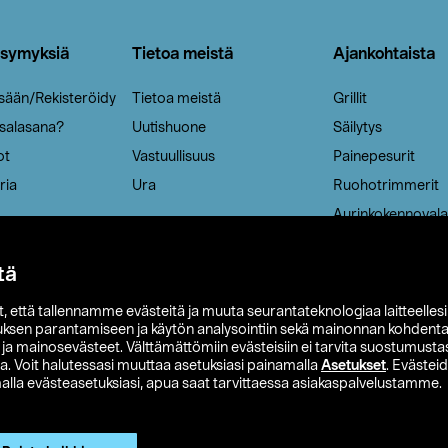
ysymyksiä
Tietoa meistä
Ajankohtaista
isään/Rekisteröidy
Tietoa meistä
Grillit
 salasana?
Uutishuone
Säilytys
ot
Vastuullisuus
Painepesurit
ria
Ura
Ruohotrimmerit
Aurinkokennovala
tä
it, että tallennamme evästeitä ja muuta seurantateknologiaa laitteelles
uksen parantamiseen ja käytön analysointiin sekä mainonnan kohdenta
t ja mainosevästeet. Välttämättömiin evästeisiin ei tarvita suostumustas
a. Voit halutessasi muuttaa asetuksiasi painamalla
Asetukset
. Evästei
lla evästeasetuksiasi, apua saat tarvittaessa asiakaspalvelustamme.
 Ohlson
Club Clas
Ostoehdot
Tietosuojaseloste
Et
Näytä hinnat ilman ALV:a