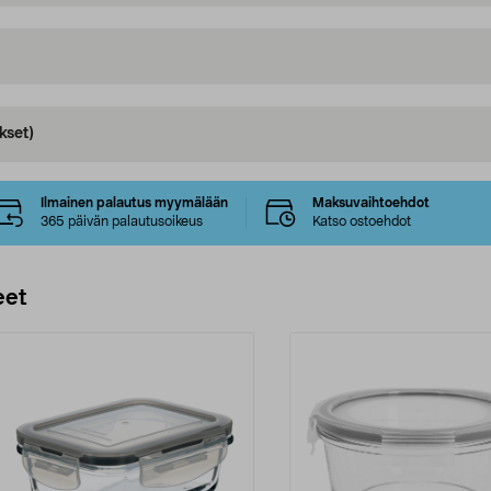
kset)
Ilmainen palautus myymälään
Maksuvaihtoehdot
365 päivän palautusoikeus
Katso ostoehdot
eet