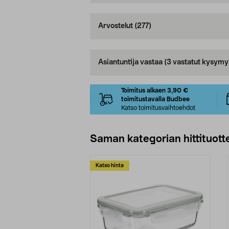
Arvostelut
(277)
Asiantuntija vastaa
(3 vastatut kysymy
Toimitus alkaen 3,90 €
toimitustavalla Budbee
Katso toimitusvaihtoehdot
Saman kategorian hittituott
Katso hinta