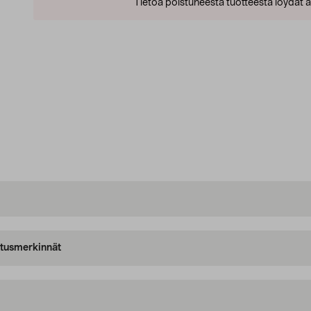
Tietoa poistuneesta tuotteesta löydät al
oitusmerkinnät