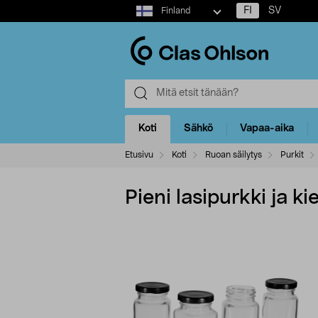
Select
FI
SV
Finland
market
Koti
Sähkö
Vapaa-aika
Etusivu
Koti
Ruoan säilytys
Purkit
Pieni lasipurkki ja k