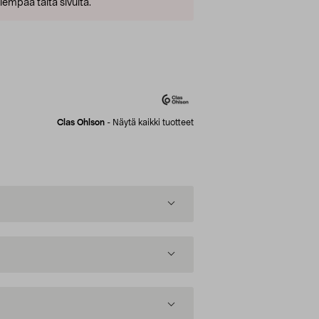
empaa tältä sivulta.
Clas Ohlson
-
Näytä kaikki tuotteet