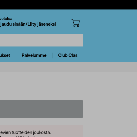
vetuloa
rjaudu sisään/Liity jäseneksi
ukset
Palvelumme
Club Clas
levien tuotteiden joukosta.