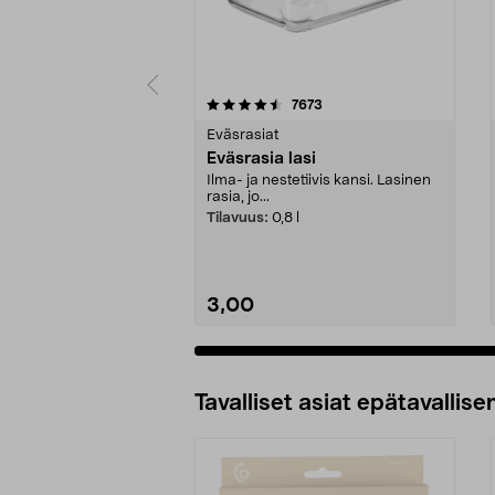
5 viidestä
4.5 viidestä
arvostelut
7673
tähdestä
tähdestä
Eväsrasiat
Eväsrasia lasi
Ilma- ja nestetiivis kansi. Lasinen
rasia, jo...
Tilavuus:
0,8 l
3,00
Tavalliset asiat epätavallisen