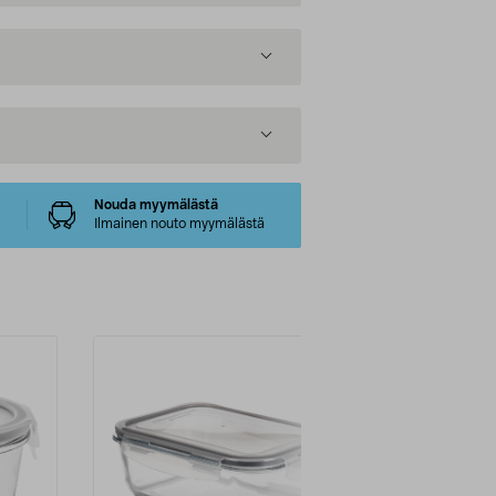
Nouda myymälästä
Ilmainen nouto myymälästä