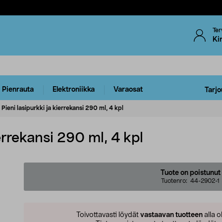
Ter
Ki
Pienrauta
Elektroniikka
Varaosat
Tarjo
Pieni lasipurkki ja kierrekansi 290 ml, 4 kpl
ierrekansi 290 ml, 4 kpl
Tuote on poistunut
Tuotenro:
44-2902-1
Toivottavasti löydät
vastaavan tuotteen
alla o