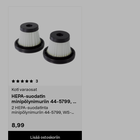
arvostelut
3
Koti varaosat
HEPA-suodatin
minipölynimuriin 44-5799, 2
kpl
2 HEPA-suodatinta
minipölynimuriin 44-5799, WS-
V21.
8,99
Lisää ostoskoriin