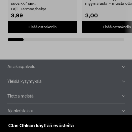
suosikki" siiv...
myymälästä – muista ott
patruuna mukaasi m...
Laji:
Harmaa/beige
3,99
3,00
Lisää ostoskoriin
Lisää ostoskoriin
Alatunniste
Asiakaspalvelu
Yleisiä kysymyksiä
Tietoa meistä
Ajankohtaista
Clas Ohlson käyttää evästeitä
Muut yrityksemme