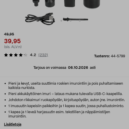
49,95
39,95
(sis. ALV:n)
4.2
(
232
)
Tuotenro:
44-5799
Tarjous on voimassa
06.10.2026
asti
Pieni ja kevyt, useita suuttimia roskien imurointiin ja pois puhaltamiseen
kaikista nurkista.
Pieni akkukäyttöinen imuri – lataus mukana tulevalla USB-C-kaapelilla.
Johdoton rikkaimuri ruokapöydän, kirjoituspöydän, auton jne. imurointiin.
1 imusuutin kapeisiin paikkoihin ja 1 kapea suutin, jossa puhallustoiminto.
1 kapea ja 1 leveä harjasuutin esim. tekstiilien ja näppäimistöjen
imurointiin.
Lisätietoja