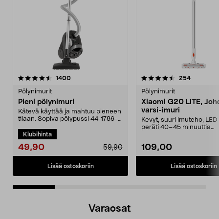
4.5 viidestä
arvostelut
4.5 viidestä
arvostelut
1400
254
tähdestä
t
Pölynimurit
Pölynimurit
Pieni pölynimuri
Xiaomi G20 LITE, Joh
varsi-imuri
Kätevä käyttää ja mahtuu pieneen
tilaan. Sopiva pölypussi 44-1786-
Kevyt, suuri imuteho, LED
5. Kompakti pö...
peräti 40–45 minuuttia
Klubihinta
käyttöaikaa vakiotilass...
49,90
109,00
59,90
Lisää ostoskoriin
Lisää ostoskoriin
Varaosat