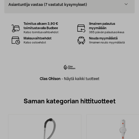
Asiantuntija vastaa
(7 vastatut kysymykset)
Toimitus alkaen 3,90 €
Ilmainen palautus
toimitustavalla Budbee
myymälään
Katso toimitusvaihtoehdot
365 päivän palautusoikeus
Maksuvaihtoehdot
Nouda myymälästä
Katso ostoehdot
Ilmainen nouto myymälästä
Clas Ohlson
-
Näytä kaikki tuotteet
Saman kategorian hittituotteet