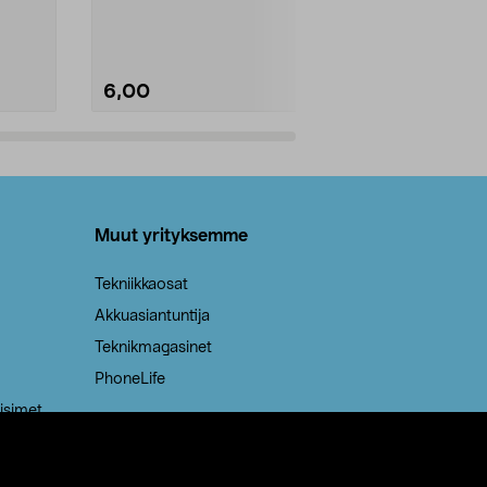
Kestävä, jopa 50 % suurempi ...
roskapussi u
Roskapussi, jo
6,00
2,00
Lisää ostoskoriin
Lisää
Muut yrityksemme
Tekniikkaosat
Akkuasiantuntija
Teknikmagasinet
PhoneLife
isimet