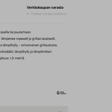
Verkkokaupan varasto
Hakee varastosaldoa...
rassille tai puutarhaan.
lämpenee nopeasti ja grillaa tasaisesti.
 ja lämpöhylly – erinomainen grillaustulos.
mönsäätö, lämpöhylly ja lämpömittari.
ituus: 1,5 metriä.