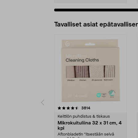
Tavalliset asiat epätavallisen
5viidestä
4.5viidestä
arvostelut
3814
tähdestä
tähdestä
Keittiön puhdistus & tiskaus
Mikrokuituliina 32 x 31 cm, 4
kpl
Aftonbladetin "itsestään selvä