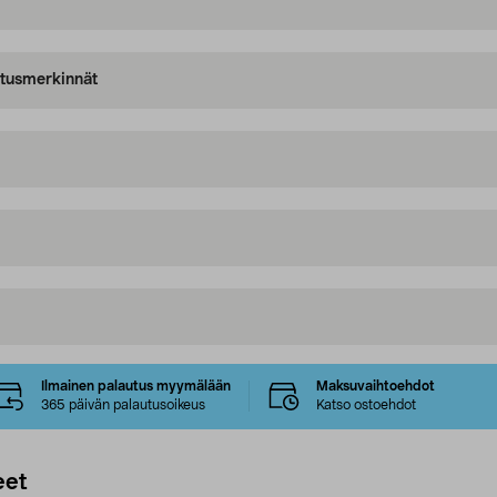
oitusmerkinnät
Ilmainen palautus myymälään
Maksuvaihtoehdot
365 päivän palautusoikeus
Katso ostoehdot
eet