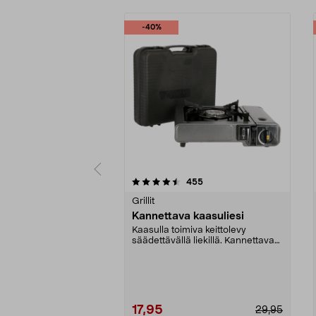
-40%
5 viidestä
4.5 viidestä
arvostelut
455
tähdestä
tähdestä
Grillit
Kannettava kaasuliesi
Kaasulla toimiva keittolevy
säädettävällä liekillä. Kannettava
kaasuliesi ruoan ...
17,95
29,95