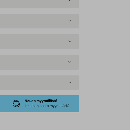
Nouda myymälästä
Ilmainen nouto myymälästä