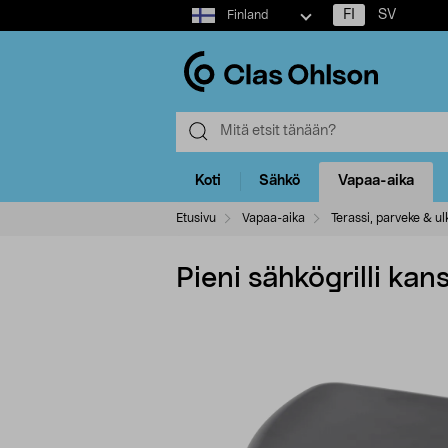
Select
FI
SV
Finland
market
Koti
Sähkö
Vapaa-aika
Etusivu
Vapaa-aika
Terassi, parveke & ulk
Pieni sähkögrilli ka