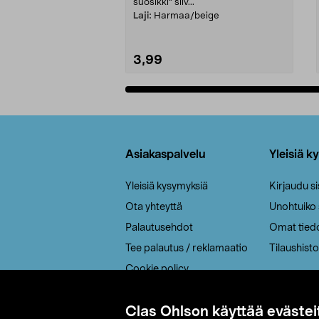
suosikki" siiv...
Laji:
Harmaa/beige
3,99
Lisää ostoskoriin
Alatunniste
Asiakaspalvelu
Yleisiä k
Yleisiä kysymyksiä
Kirjaudu s
Ota yhteyttä
Unohtuiko
Palautusehdot
Omat tied
Tee palautus / reklamaatio
Tilaushisto
Cookie policy
Toimitustavat
Clas Ohlson käyttää evästei
Saavutettavuus