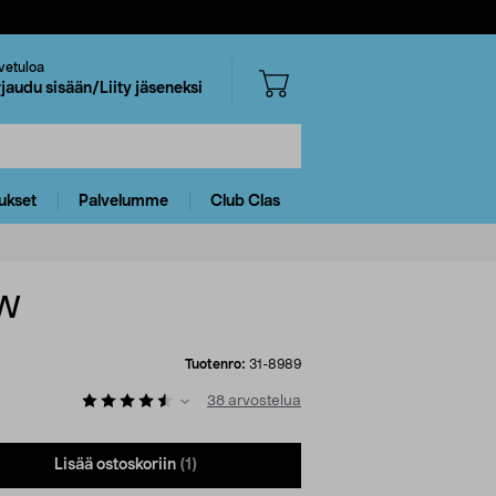
vetuloa
rjaudu sisään/Liity jäseneksi
ukset
Palvelumme
Club Clas
 W
Tuotenro:
31-8989
38
arvostelua
Lisää ostoskoriin
(1)