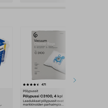
4.5viidestä
arvostelut
4.5
471
6
tähdestä
tähdestä
Pölypussit
Kierrätys & ro
Pölypussi C3100, 4 kpl
Roskapussi,
kahvat, 30 l
Laadukkaat pölypussit ovat
markkinoiden parhaimpia.
A-
Testivoittaja 