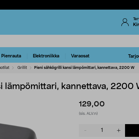
Ter
Ki
Pienrauta
Elektroniikka
Varaosat
Tarjo
otilat
Grillit
Pieni sähkögrilli kansi lämpömittari, kannettava, 2200 W
nsi lämpömittari, kannettava, 2200
129,00
(sis. ALV:n)
Product
quantity