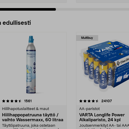
 edullisesti
Multibuy
4.5viidestä
arvostelut
4.5viidestä
arvostelut
1561
24107
tähdestä
Hiilihapotuslaitteet & maut
AA-paristot
Hiilihappopatruuna täyttö /
VARTA Longlife Power
vaihto Wassermaxx, 60 litraa
Alkaliparisto, 24 kpl
Täyttöpatruuna, joka ostetaan
Joutsenmerkityt AA- tai AA