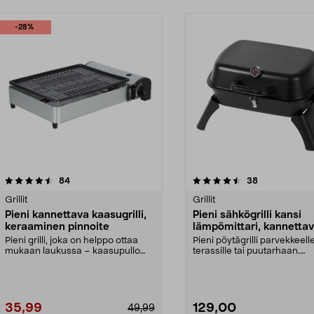
-28%
4.5 viidestä
arvostelut
4.5 viidestä
arvostelut
84
38
tähdestä
Grillit
Grillit
Pieni kannettava kaasugrilli,
Pieni sähkögrilli kansi
keraaminen pinnoite
lämpömittari, kannettav
2200 W
Pieni grilli, joka on helppo ottaa
Pieni pöytägrilli parvekkeelle
mukaan laukussa – kaasupullo
terassille tai puutarhaan.
MSF-1A myydään e...
Kannettava sähkögrill...
35,99
129,00
49,99