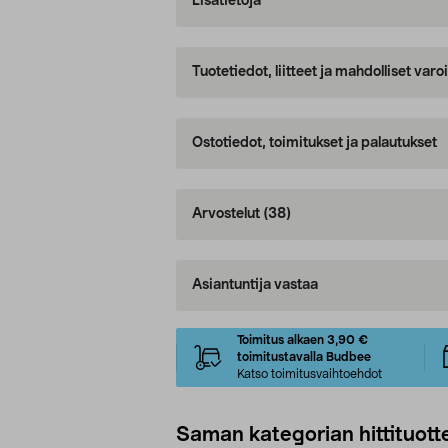
Lisätietoja
Tuotetiedot, liitteet ja mahdolliset var
Ostotiedot, toimitukset ja palautukset
Arvostelut
(38)
Asiantuntija vastaa
Toimitus alkaen 3,90 €
toimitustavalla Budbee
Katso toimitusvaihtoehdot
Saman kategorian hittituott