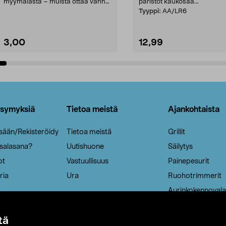
myymälästä – muista ottaa vanha
paristot kaukosää...
patruuna mukaasi m...
Tyyppi:
AA/LR6
3,00
12,99
Lisää ostoskoriin
Lisää ostoskoriin
ysymyksiä
Tietoa meistä
Ajankohtaista
isään/Rekisteröidy
Tietoa meistä
Grillit
 salasana?
Uutishuone
Säilytys
ot
Vastuullisuus
Painepesurit
ria
Ura
Ruohotrimmerit
Aurinkokennovala
tä