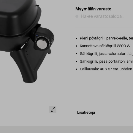
Myymälän varasto
Hakee varastosaldoa...
Pieni pöytägrilli parvekkeelle, te
Kannettava sähkögrilli 2200 W – 
Sähkögrilli, jossa valurautaritilä
Sähkögrilli, jossa portaaton läm
Grillausala: 48 x 37 cm. Johdon p
Lisätietoja