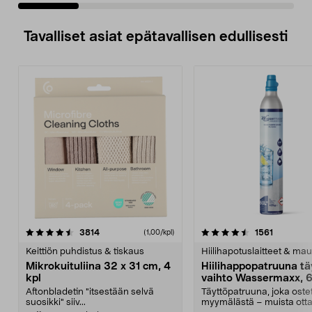
Tavalliset asiat epätavallisen edullisesti
4.5viidestä
arvostelut
4.5viidestä
arvostelu
3814
1561
(1,00/kpl)
tähdestä
t
Keittiön puhdistus & tiskaus
Hiilihapotuslaitteet & mau
Mikrokuituliina 32 x 31 cm, 4
Hiilihappopatruuna tä
kpl
vaihto Wassermaxx, 6
Aftonbladetin "itsestään selvä
Täyttöpatruuna, joka ost
suosikki" siiv...
myymälästä – muista ott