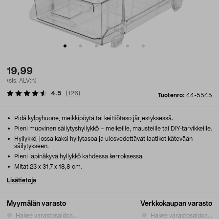
19,99
(sis. ALV:n)
4.5
(
126
)
Tuotenro:
44-5545
Pidä kylpyhuone, meikkipöytä tai keittiötaso järjestyksessä.
Pieni muovinen säilytyshyllykkö – meikeille, mausteille tai DIY-tarvikkeille.
Hyllykkö, jossa kaksi hyllytasoa ja ulosvedettävät laatikot kätevään
säilytykseen.
Pieni läpinäkyvä hyllykkö kahdessa kerroksessa.
Mitat 23 x 31,7 x 18,8 cm.
Lisätietoja
Myymälän varasto
Verkkokaupan varasto
Hakee varastosaldoa...
Hakee varastosaldoa...