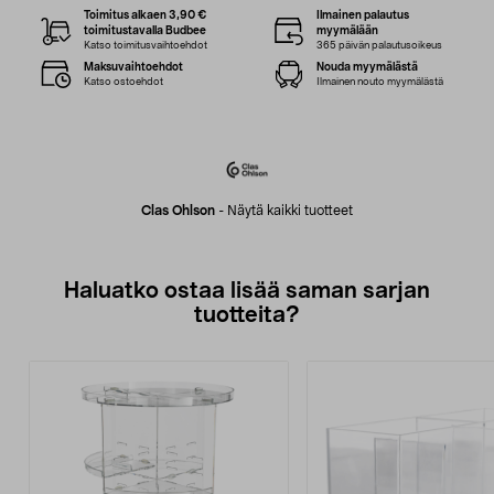
Toimitus alkaen 3,90 €
Ilmainen palautus
toimitustavalla Budbee
myymälään
Katso toimitusvaihtoehdot
365 päivän palautusoikeus
Maksuvaihtoehdot
Nouda myymälästä
Katso ostoehdot
Ilmainen nouto myymälästä
Clas Ohlson
-
Näytä kaikki tuotteet
Haluatko ostaa lisää saman sarjan
tuotteita?