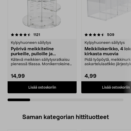
4.5viidestä
arvostelut
4.5viidestä
arvostelu
1121
509
tähdestä
t
Kylpyhuoneen säilytys
Kylpyhuoneen säilytys
Pyörivä meikkiteline
Meikkilokerikko, 4 lok
purkeille, pulloille ja
kirkasta muovia
siveltimille
Kätevä meikkien säilytysratkaisu
Pidä työpöytä, meikkinurk
pienessä tilassa. Monikerroksinen
askartelulaatikko järjesty
meikkiteline,...
Läpinäkyvä m...
14,99
4,99
Lisää ostoskoriin
Lisää ostoskoriin
Saman kategorian hittituotteet