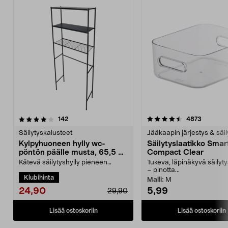
4.5 viidestä
arvostelut
4.5 viidestä
arvostel
142
4873
tähdestä
t
Säilytyskalusteet
Jääkaapin järjestys & säil
Kylpyhuoneen hylly wc-
Säilytyslaatikko Smar
pöntön päälle musta, 65,5 x
Compact Clear
24 x 163 cm
Kätevä säilytyshylly pieneen
Tukeva, läpinäkyvä säilyty
kylpyhuoneeseen – aseta hylly
– pinotta...
Klubihinta
wc-pöntön taaksen tai...
Malli:
M
24,90
5,99
29,90
Lisää ostoskoriin
Lisää ostoskoriin