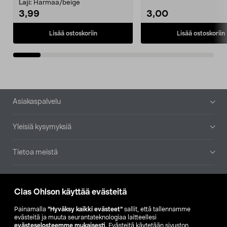
patruuna mukaasi m...
Laji:
Harmaa/beige
3,99
3,00
Lisää ostoskoriin
Lisää ostoskoriin
Alatunniste
Asiakaspalvelu
Yleisiä kysymyksiä
Tietoa meistä
Ajankohtaista
Clas Ohlson käyttää evästeitä
Muut yrityksemme
Painamalla
”Hyväksy kaikki evästeet”
sallit, että tallennamme
evästeitä ja muuta seurantateknologiaa laitteellesi
evästeselosteemme mukaisesti
. Evästeitä käytetään sivuston