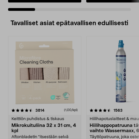
Tavalliset asiat epätavallisen edullisesti
4.5viidestä
arvostelut
4.5viidestä
arvostelu
3814
1563
(1,00/kpl)
tähdestä
t
Keittiön puhdistus & tiskaus
Hiilihapotuslaitteet & mau
Mikrokuituliina 32 x 31 cm, 4
Hiilihappopatruuna tä
kpl
vaihto Wassermaxx, 6
Aftonbladetin "itsestään selvä
Täyttöpatruuna, joka ost