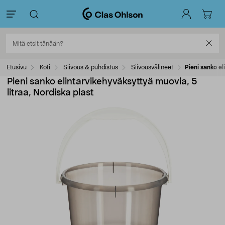
Etusivu
Koti
Siivous & puhdistus
Siivousvälineet
Pieni sanko el
Pieni sanko elintarvikehyväksyttyä muovia, 5
litraa, Nordiska plast