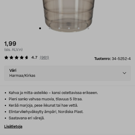
1,99
(sis. ALV:n)
4.7
(
961
)
Tuotenro:
34-5252-4
Select
Väri
variant
Harmaa/Kirkas
Kahva ja mitta-asteikko – kansi ostettavissa erikseen.
Pieni sanko vahvaa muovia, tilavuus 5 litraa.
Kerää marjoja, pese ikkunat tai hae vettä.
Elintarvikehyväksytty ämpäri, Nordiska Plast.
Saatavana eri värejä.
Lisätietoja