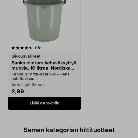
arvostelut
951
Siivousvälineet
Sanko elintarvikehyväksyttyä
muovia, 10 litraa, Nordiska
plast
Kahva ja mitta-asteikko – kansi
ostettavissa ...
Väri:
Light Green
2,99
Lisää ostoskoriin
Saman kategorian hittituotteet