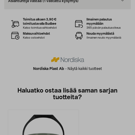
Asiantuntija vastaa
(1 vastattu kysymys)
Toimitus alkaen 3,90 €
Ilmainen palautus
toimitustavalla Budbee
myymälään
Katso toimitusvaihtoehdot
365 päivän palautusoikeus
Maksuvaihtoehdot
Nouda myymälästä
Katso ostoehdot
Ilmainen nouto myymälästä
Nordiska Plast Ab
-
Näytä kaikki tuotteet
Haluatko ostaa lisää saman sarjan
tuotteita?