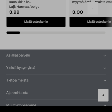
suosikki" siiv...
myymälästä – muista ott
patruuna mukaasi m...
Laji:
Harmaa/beige
-
3,99
3,00
Lisää ostoskoriin
Lisää ostoskoriin
Alatunniste
Asiakaspalvelu
Yleisiä kysymyksiä
Tietoa meistä
Ajankohtaista
Product
+
quantity
Muut yrityksemme