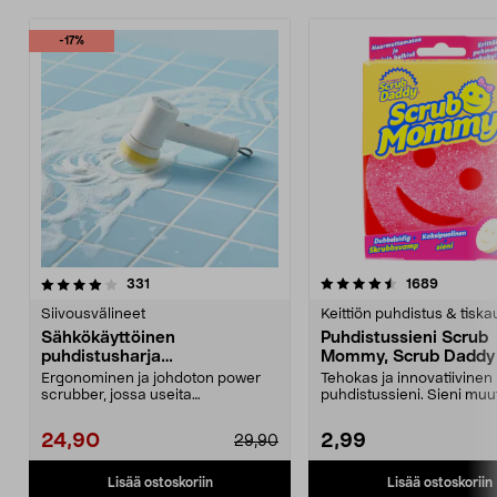
-17%
4.5 viidestä
arvostelut
4.5 viidestä
arvostelu
331
1689
tähdestä
t
Siivousvälineet
Keittiön puhdistus & tiska
Sähkökäyttöinen
Puhdistussieni Scrub
puhdistusharja
Mommy, Scrub Daddy
kylpyhuoneeseen ja keittiöön
Ergonominen ja johdoton power
Tehokas ja innovatiivinen
scrubber, jossa useita
puhdistussieni. Sieni muu
vaihdettavia päitä. Akkukäy...
kovaksi tai pehmeäksi ve..
24,90
2,99
29,90
Lisää ostoskoriin
Lisää ostoskoriin