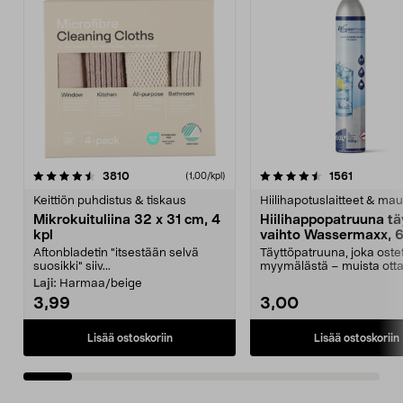
4.5viidestä
arvostelut
4.5viidestä
arvostelu
3810
1561
(1,00/kpl)
tähdestä
t
Keittiön puhdistus & tiskaus
Hiilihapotuslaitteet & mau
Mikrokuituliina 32 x 31 cm, 4
Hiilihappopatruuna tä
kpl
vaihto Wassermaxx, 6
Aftonbladetin "itsestään selvä
Täyttöpatruuna, joka ost
suosikki" siiv...
myymälästä – muista ott
patruuna mukaasi m...
Laji:
Harmaa/beige
3,99
3,00
Lisää ostoskoriin
Lisää ostoskoriin