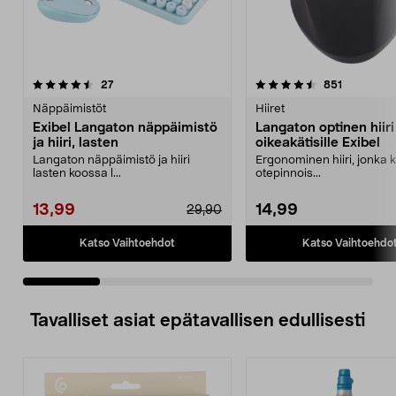
4.5 viidestä
arvostelut
4.5 viidestä
arvostelut
27
851
tähdestä
t
Näppäimistöt
Hiiret
Exibel Langaton näppäimistö
Langaton optinen hiiri
ja hiiri, lasten
oikeakätisille Exibel
Langaton näppäimistö ja hiiri
Ergonominen hiiri, jonka 
lasten koossa l...
otepinnois...
13,99
14,99
29,90
Katso Vaihtoehdot
Katso Vaihtoehdo
Tavalliset asiat epätavallisen edullisesti