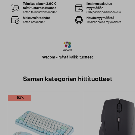
Toimitus alkaen 3,90 €
Ilmainen palautus
toimitustavalla Budbee
myymälään
Katso toimitusvaihtoehdot
365 päivän palautusoikeus
Maksuvaihtoehdot
Nouda myymälästä
Katso ostoehdot
Ilmainen nouto myymälästä
Wacom
-
Näytä kaikki tuotteet
Saman kategorian hittituotteet
-53%