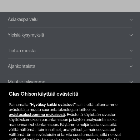
Alatunniste
Asiakaspalvelu
Yleisiä kysymyksiä
Tietoa meistä
Ajankohtaista
Muut yrityksemme
Clas Ohlson käyttää evästeitä
Etsi myymälä
Painamalla
”Hyväksy kaikki evästeet”
sallit, että tallennamme
evästeitä ja muuta seurantateknologiaa laitteellesi
SE
NO
FI
evästeselosteemme mukaisesti
. Evästeitä käytetään sivuston
käyttökokemuksen parantamiseen ja käytön analysointiin sekä
FI
SV
mainonnan kohdentamiseen. Käytämme neljänlaisia evästeitä:
välttämättömät, toiminnalliset, analyyttiset ja mainosevästeet.
Välttämättömiin evästeisiin ei tarvita suostumustasi, sillä ne ovat
välttämättömiä verkkosivuston sisällön toimimisen kannalta. Voit