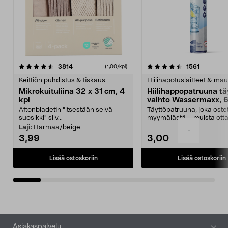
4.5viidestä
arvostelut
4.5viidestä
arvostelu
3814
1561
(1,00/kpl)
tähdestä
t
Keittiön puhdistus & tiskaus
Hiilihapotuslaitteet & mau
Mikrokuituliina 32 x 31 cm, 4
Hiilihappopatruuna tä
kpl
vaihto Wassermaxx, 6
Aftonbladetin "itsestään selvä
Täyttöpatruuna, joka ost
suosikki" siiv...
myymälästä – muista ott
patruuna mukaasi m...
Laji:
Harmaa/beige
-
3,99
3,00
Lisää ostoskoriin
Lisää ostoskoriin
Alatunniste
Asiakaspalvelu