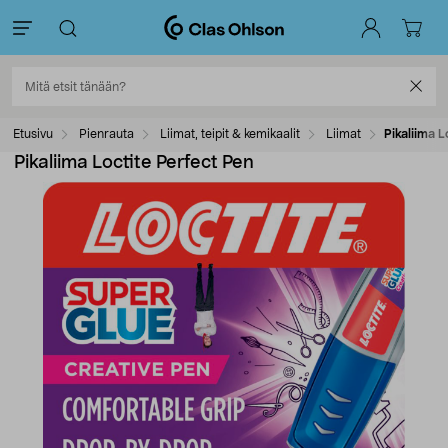
Etusivu
Pienrauta
Liimat, teipit & kemikaalit
Liimat
Pikaliima L
Pikaliima Loctite Perfect Pen