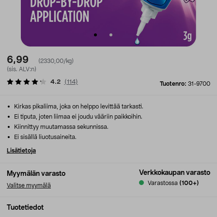
6,99
(2330,00/kg)
(sis. ALV:n)
4.2
(
114
)
Tuotenro:
31-9700
Kirkas pikaliima, joka on helppo levittää tarkasti.
Ei tiputa, joten liimaa ei joudu vääriin paikkoihin.
Kiinnittyy muutamassa sekunnissa.
Ei sisällä liuotusaineita.
Lisätietoja
Verkkokaupan varasto
Myymälän varasto
Varastossa
(100+)
Valitse myymälä
Tuotetiedot