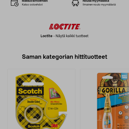
Maksuvaihtoehdot
Nouda myymälästä
Katso ostoehdot
Ilmainen nouto myymälästä
Loctite
-
Näytä kaikki tuotteet
Saman kategorian hittituotteet