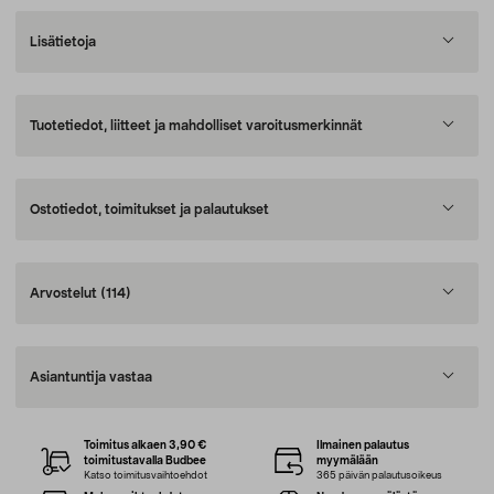
Lisätietoja
Tuotetiedot, liitteet ja mahdolliset varoitusmerkinnät
Ostotiedot, toimitukset ja palautukset
Arvostelut
(114)
Asiantuntija vastaa
Toimitus alkaen 3,90 €
Ilmainen palautus
toimitustavalla Budbee
myymälään
Katso toimitusvaihtoehdot
365 päivän palautusoikeus