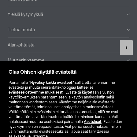
Yleisiä kysymyksiä
Tietoa meistä
Ajankohtaista
Product
+
quantity
Muut yrityksemme
Clas Ohlson käyttää evästeitä
Etsi myymälä
Painamalla
”Hyväksy kaikki evästeet”
sallit, että tallennamme
evästeitä ja muuta seurantateknologiaa laitteellesi
SE
NO
FI
evästeselosteemme mukaisesti
. Evästeitä käytetään sivuston
käyttökokemuksen parantamiseen ja käytön analysointiin sekä
FI
SV
mainonnan kohdentamiseen. Käytämme neljänlaisia evästeitä:
välttämättömät, toiminnalliset, analyyttiset ja mainosevästeet.
Välttämättömiin evästeisiin ei tarvita suostumustasi, sillä ne ovat
välttämättömiä verkkosivuston sisällön toimimisen kannalta. Voit
halutessasi muuttaa asetuksiasi painamalla
Asetukset
. Evästeiden
hyväksyminen on vapaaehtoista. Voit perua suostumuksesi milloin
vain muuttamalla evästeasetuksiasi, apua saat tarvittaessa
asiakaspalvelustamme.