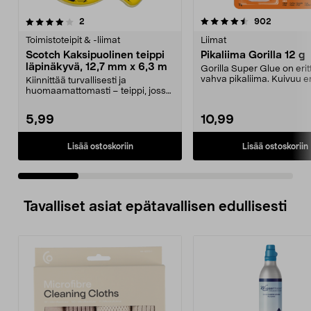
4.5 viidestä
arvostelut
4.0 viidestä
arvostelu
2
902
tähdestä
t
Toimistoteipit & -liimat
Liimat
Scotch Kaksipuolinen teippi
Pikaliima Gorilla 12 g
läpinäkyvä, 12,7 mm x 6,3 m
Gorilla Super Glue on erit
vahva pikaliima. Kuivuu er
Kiinnittää turvallisesti ja
nopeasti, vain 1...
huomaamattomasti – teippi, jossa
tartuntapinta kumma...
5,99
10,99
Lisää ostoskoriin
Lisää ostoskoriin
Tavalliset asiat epätavallisen edullisesti