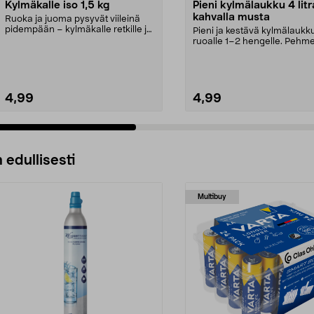
Kylmäkalle iso 1,5 kg
Pieni kylmälaukku 4 lit
kahvalla musta
Ruoka ja juoma pysyvät viileinä
pidempään – kylmäkalle retkille ja
Pieni ja kestävä kylmälaukk
retkeilyyn. S...
ruoalle 1–2 hengelle. Pehm
litran kylmälaukku –...
4,99
4,99
 edullisesti
Multibuy