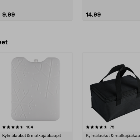
9,99
14,99
Lisää ostoskoriin
Lisää ostoskoriin
eet
4.5 viidestä
arvostelut
4.5 viidestä
arvostelut
104
75
tähdestä
Kylmälaukut & matkajääkaapit
Kylmälaukut & matkajääkaa