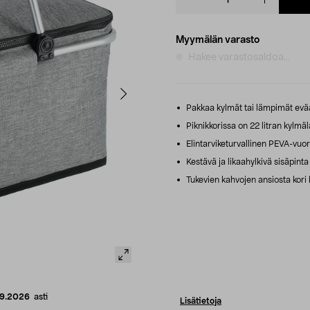
quantity
Myymälän varasto
Hakee varastosaldoa...
Pakkaa kylmät tai lämpimät evää
Piknikkorissa on 22 litran kylmä
Elintarviketurvallinen PEVA-vuora
Kestävä ja likaahylkivä sisäpint
Tukevien kahvojen ansiosta kori 
09.2026
asti
Lisätietoja