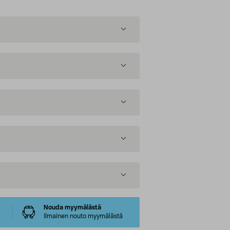
Nouda myymälästä
Ilmainen nouto myymälästä