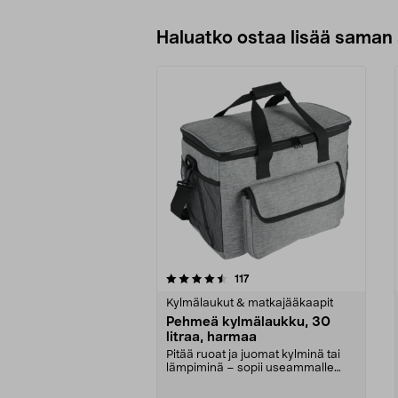
Haluatko ostaa lisää saman 
5viidestä
4.5viidestä
arvostelut
117
tähdestä
tähdestä
Kylmälaukut & matkajääkaapit
Pehmeä kylmälaukku, 30
litraa, harmaa
Pitää ruoat ja juomat kylminä tai
lämpiminä – sopii useammalle
henkilölle. Tilav...