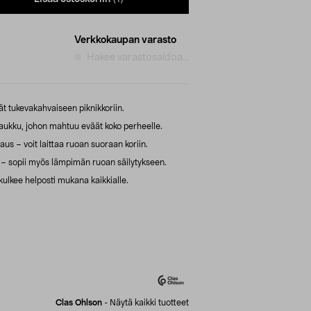
Verkkokaupan varasto
Hakee varastosaldoa...
t tukevakahvaiseen piknikkoriin.
laukku, johon mahtuu eväät koko perheelle.
us – voit laittaa ruoan suoraan koriin.
a – sopii myös lämpimän ruoan säilytykseen.
kulkee helposti mukana kaikkialle.
Clas Ohlson
-
Näytä kaikki tuotteet