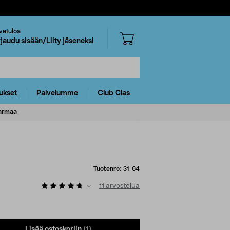
vetuloa
rjaudu sisään/Liity jäseneksi
ukset
Palvelumme
Club Clas
harmaa
Tuotenro:
31-64
11
arvostelua
Lisää ostoskoriin
(1)