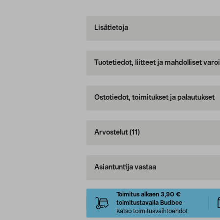
Lisätietoja
Tuotetiedot, liitteet ja mahdolliset var
Ostotiedot, toimitukset ja palautukset
Arvostelut
(11)
Asiantuntija vastaa
Toimitus alkaen 3,90 €
toimitustavalla Budbee
Katso toimitusvaihtoehdot