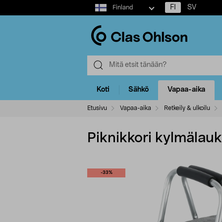
Select
FI
SV
Finland
market
Koti
Sähkö
Vapaa-aika
Etusivu
Vapaa-aika
Retkeily & ulkoilu
Piknikkori kylmälaukk
-33%