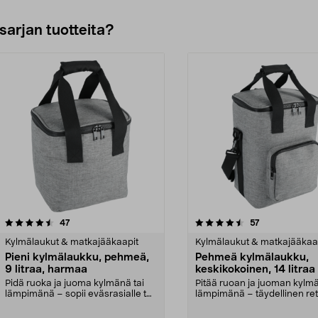
sarjan tuotteita?
4.5viidestä
arvostelut
arvostelut
47
57
tähdestä
Kylmälaukut & matkajääkaapit
Kylmälaukut & matkajääkaa
Pieni kylmälaukku, pehmeä,
Pehmeä kylmälaukku,
9 litraa, harmaa
keskikokoinen, 14 litraa
Pidä ruoka ja juoma kylmänä tai
Pitää ruoan ja juoman kylmä
lämpimänä – sopii eväsrasialle tai
lämpimänä – täydellinen retk
retkelle. Pie...
piknikille...