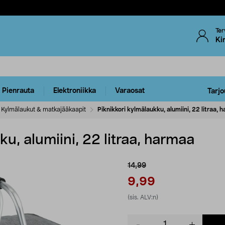
Ter
Ki
Pienrauta
Elektroniikka
Varaosat
Tarjo
Kylmälaukut & matkajääkaapit
Piknikkori kylmälaukku, alumiini, 22 litraa, 
u, alumiini, 22 litraa, harmaa
14,99
9,99
(sis. ALV:n)
Product