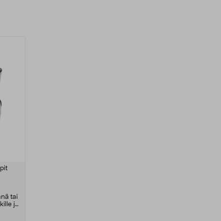
pit
nä tai
ille ja