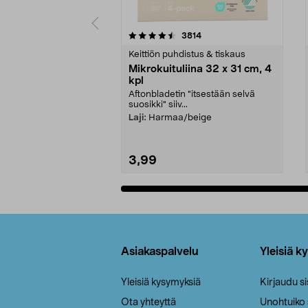
5viidestä
4.5viidestä
arvostelut
3814
tähdestä
tähdestä
Keittiön puhdistus & tiskaus
Mikrokuituliina 32 x 31 cm, 4
kpl
Aftonbladetin "itsestään selvä
suosikki" siiv...
Laji:
Harmaa/beige
3,99
Lisää ostoskoriin
Alatunniste
Asiakaspalvelu
Yleisiä k
Yleisiä kysymyksiä
Kirjaudu s
Ota yhteyttä
Unohtuiko