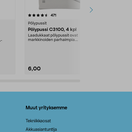
4.5viidestä
arvostelut
4.5
471
6
tähdestä
tähdestä
Pölypussit
Kierrätys & ro
Pölypussi C3100, 4 kpl
Roskapussi,
kahvat, 30 l
Laadukkaat pölypussit ovat
markkinoiden parhaimpia.
A-
Testivoittaja 
Kestävä, jopa 50 % suurempi ...
roskapussi u
Roskapussi, jo
6,00
2,00
Lisää ostoskoriin
Lisää
Muut yrityksemme
Tekniikkaosat
Akkuasiantuntija