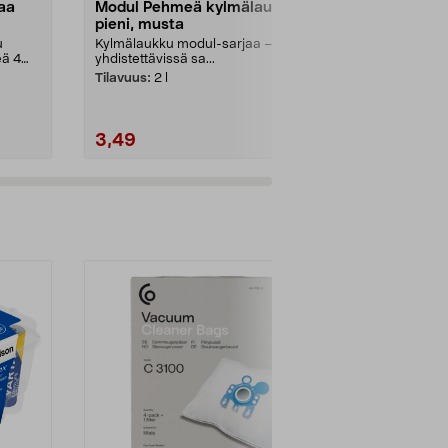
raa
Modul Pehmeä kylmälaukku,
Kylmäkalle 
pieni, musta
Pitää ruoan j
vähän tilaa k
u
Kylmälaukku modul-sarjaa –
pakastimessa. 
eä 4
yhdistettävissä sa...
Tilavuus:
2 l
3,49
2,99
4,99