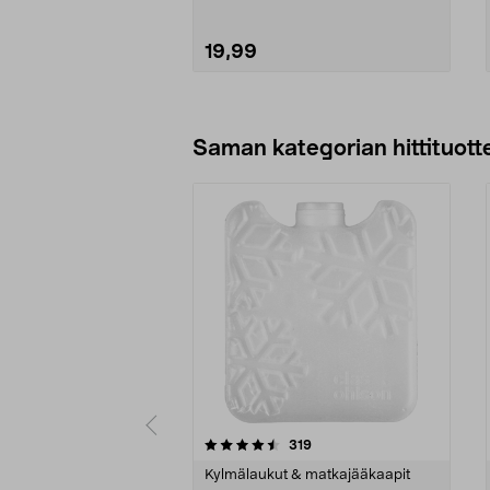
19,99
Lisää ostoskoriin
Saman kategorian hittituott
5 viidestä
4.5 viidestä
arvostelut
319
tähdestä
tähdestä
Kylmälaukut & matkajääkaapit