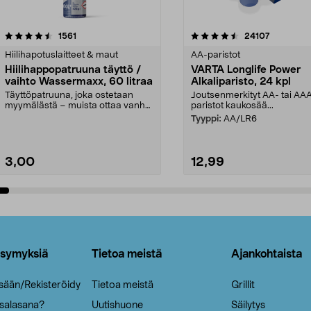
4.5viidestä
arvostelut
4.5viidestä
arvostelut
1561
24107
tähdestä
Hiilihapotuslaitteet & maut
AA-paristot
Hiilihappopatruuna täyttö /
VARTA Longlife Power
vaihto Wassermaxx, 60 litraa
Alkaliparisto, 24 kpl
Täyttöpatruuna, joka ostetaan
Joutsenmerkityt AA- tai AA
myymälästä – muista ottaa vanha
paristot kaukosää...
patruuna mukaasi m...
Tyyppi:
AA/LR6
3,00
12,99
Lisää ostoskoriin
Lisää ostoskoriin
ysymyksiä
Tietoa meistä
Ajankohtaista
isään/Rekisteröidy
Tietoa meistä
Grillit
 salasana?
Uutishuone
Säilytys