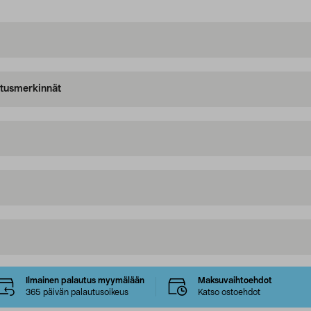
oitusmerkinnät
Ilmainen palautus myymälään
Maksuvaihtoehdot
365 päivän palautusoikeus
Katso ostoehdot