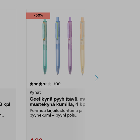
-50%
4.5 viidestä
arvostelut
4.5
109
tähdestä
tähdestä
Kynät
Kynät
Geelikynä pyyhittävä, musta
Kuulakärkik
3 kpl
mustekynä kumilla, 4 kpl
Epoca P
Pehmeä kirjoitustuntuma ja
Klassikkokynä 
n
pyyhekumi – pyyhi pois
Sininen arkisto
.
tahraamatta. Pyyhittävä geelik...
Väri:
Vaalean