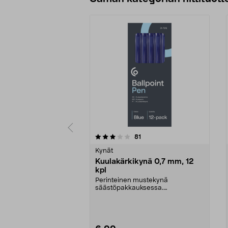
0 viidestä
4.5 viidestä
arvostelut
81
tähdestä
tähdestä
Kynät
Kuulakärkikynä 0,7 mm, 12
kpl
Perinteinen mustekynä
säästöpakkauksessa.
Kuulakärkikynä, jossa 0,7 mm:n
kärki –...