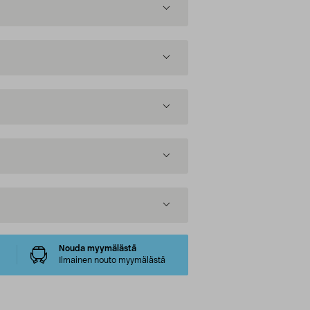
Nouda myymälästä
Ilmainen nouto myymälästä