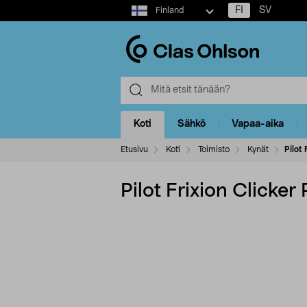
Select
FI
SV
Finland
market
Koti
Sähkö
Vapaa-aika
Etusivu
Koti
Toimisto
Kynät
Pilot 
Pilot Frixion Clicker