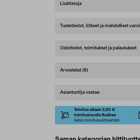
Lisätietoja
Tuotetiedot, liitteet ja mahdolliset var
Ostotiedot, toimitukset ja palautukset
Arvostelut
(6)
Asiantuntija vastaa
Toimitus alkaen 3,90 €
toimitustavalla Budbee
Katso toimitusvaihtoehdot
Saman kategorian hittituott