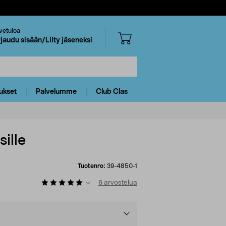
vetuloa
rjaudu sisään/Liity jäseneksi
ukset
Palvelumme
Club Clas
sille
Tuotenro:
39-4850-1
6
arvostelua