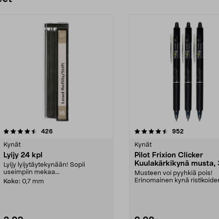
4.5 viidestä
arvostelut
3.5 viidestä
arvostelut
426
952
tähdestä
Kynät
Kynät
Lyijy 24 kpl
Pilot Frixion Clicker
Kuulakärkikynä musta, 
Lyijy lyijytäytekynään! Sopii
useimpiin mekaa...
Musteen voi pyyhkiä pois!
Erinomainen kynä ristikoide
Koko:
0,7 mm
täyttämiseen – musta must..