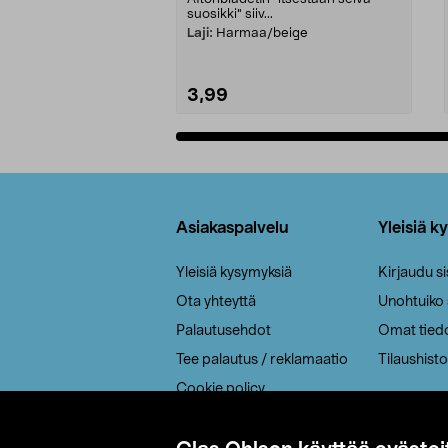
suosikki" siiv...
Laji:
Harmaa/beige
3,99
Lisää ostoskoriin
Alatunniste
Asiakaspalvelu
Yleisiä k
Yleisiä kysymyksiä
Kirjaudu s
Ota yhteyttä
Unohtuiko
Palautusehdot
Omat tied
Tee palautus / reklamaatio
Tilaushisto
Cookie policy
Toimitustavat
Saavutettavuus