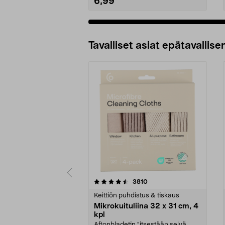
6,99
Tavalliset asiat epätavallisen
5viidestä
4.5viidestä
arvostelut
3810
tähdestä
tähdestä
Keittiön puhdistus & tiskaus
Mikrokuituliina 32 x 31 cm, 4
kpl
Aftonbladetin "itsestään selvä