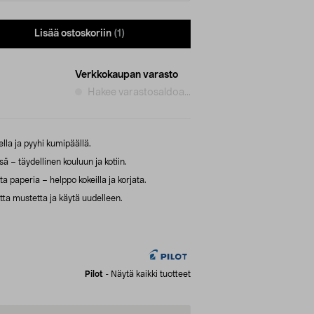
Lisää ostoskoriin
(1)
Verkkokaupan varasto
Hakee varastosaldoa...
lla ja pyyhi kumipäällä.
ä – täydellinen kouluun ja kotiin.
ta paperia – helppo kokeilla ja korjata.
ta mustetta ja käytä uudelleen.
Pilot
-
Näytä kaikki tuotteet