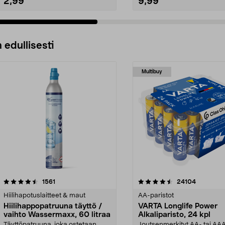
2,99
9,99
 edullisesti
Multibuy
4.5viidestä
arvostelut
4.5viidestä
arvostelut
1561
24104
tähdestä
Hiilihapotuslaitteet & maut
AA-paristot
Hiilihappopatruuna täyttö /
VARTA Longlife Power
vaihto Wassermaxx, 60 litraa
Alkaliparisto, 24 kpl
Täyttöpatruuna, joka ostetaan
Joutsenmerkityt AA- tai AA