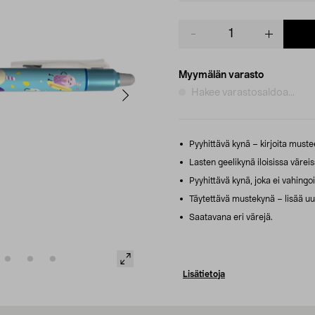
Product
quantity
Myymälän varasto
Hakee varastosaldoa...
Pyyhittävä kynä – kirjoita mustee
Lasten geelikynä iloisissa väreiss
Pyyhittävä kynä, joka ei vahingoi
Täytettävä mustekynä – lisää uut
Saatavana eri värejä.
Lisätietoja