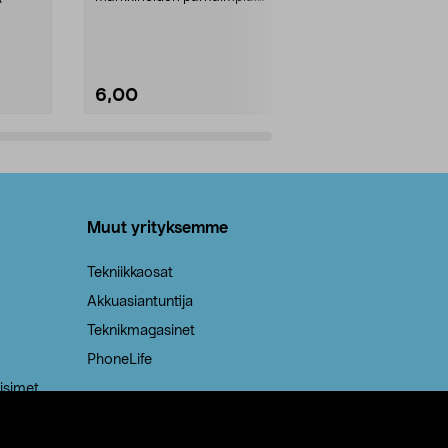
Kestävä, jopa 50 % suurempi ...
roskapussi u
Roskapussi, jo
6,00
2,00
Lisää ostoskoriin
Lisää
Muut yrityksemme
Tekniikkaosat
Akkuasiantuntija
Teknikmagasinet
PhoneLife
isimet