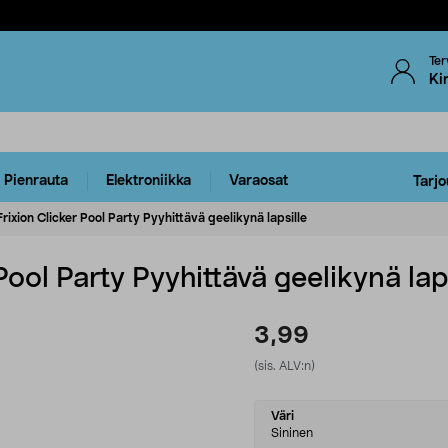
Ter
Ki
Pienrauta
Elektroniikka
Varaosat
Tarjo
Frixion Clicker Pool Party Pyyhittävä geelikynä lapsille
 Pool Party Pyyhittävä geelikynä lap
3,99
(sis. ALV:n)
Select
Väri
variant
Sininen