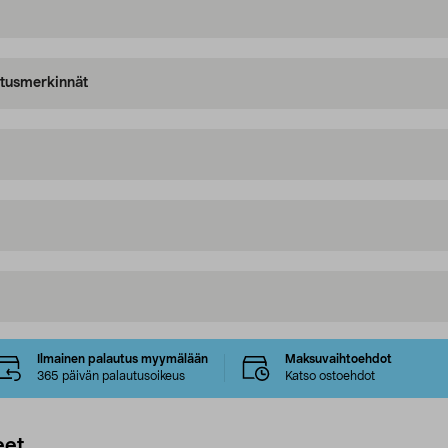
oitusmerkinnät
Ilmainen palautus myymälään
Maksuvaihtoehdot
365 päivän palautusoikeus
Katso ostoehdot
eet