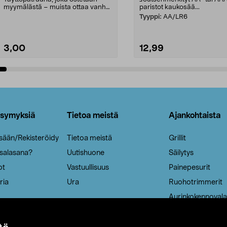
myymälästä – muista ottaa vanha
paristot kaukosää...
patruuna mukaasi m...
Tyyppi:
AA/LR6
3,00
12,99
Lisää ostoskoriin
Lisää ostoskoriin
ysymyksiä
Tietoa meistä
Ajankohtaista
isään/Rekisteröidy
Tietoa meistä
Grillit
 salasana?
Uutishuone
Säilytys
ot
Vastuullisuus
Painepesurit
ria
Ura
Ruohotrimmerit
Aurinkokennovala