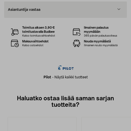
Asiantuntija vastaa
Toimitus alkaen 3,90 €
Ilmainen palautus
toimitustavalla Budbee
myymälään
Katso toimitusvaihtoehdot
365 päivän palautusoikeus
Maksuvaihtoehdot
Nouda myymälästä
Katso ostoehdot
Ilmainen nouto myymälästä
Pilot
-
Näytä kaikki tuotteet
Haluatko ostaa lisää saman sarjan
tuotteita?