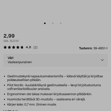
2,99
(sis. ALV:n)
4.8
(
8
)
Tuotenro:
39-4851-1
Select
Väri
variant
Vaaleanpunainen
Geelimustekynä napsautusmekanismilla – kätevä käyttää ja kirjoittaa
poikkeuksellisen pitkään.
Pilot Nordic -kuulakärkikynä geelimusteella – kevyt kirjoitustuntuma
volframikarbidikuulan ansiosta.
Ergonominen ote takaa mukavan kirjoitusasennon pitkäänkin.
Huomiota herättävä 3D-muotoilu – saatavana eri värejä.
Kärjen koko: 0,7 mm. Sininen muste.