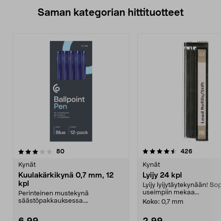
Saman kategorian hittituotteet
4.5 viidestä
arvostelut
4.5 viidestä
arvostelut
80
426
tähdestä
t
Kynät
Kynät
Kuulakärkikynä 0,7 mm, 12
Lyijy 24 kpl
kpl
Lyijy lyijytäytekynään! Sop
useimpiin mekaa...
Perinteinen mustekynä
säästöpakkauksessa.
Koko:
0,7 mm
Kuulakärkikynä, jossa 0,7 mm:n
kärki –...