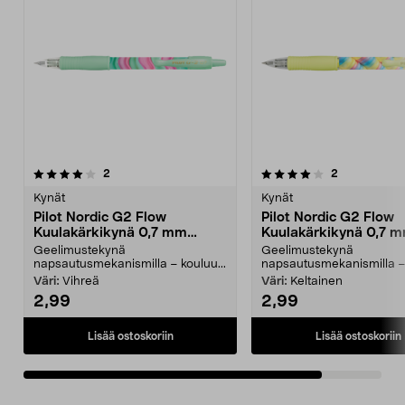
4.0viidestä
arvostelut
arvostelut
2
2
tähdestä
Kynät
Kynät
Pilot Nordic G2 Flow
Pilot Nordic G2 Flow
Kuulakärkikynä 0,7 mm
Kuulakärkikynä 0,7 
musta muste
musta muste
Geelimustekynä
Geelimustekynä
napsautusmekanismilla – kouluu...
napsautusmekanismilla – 
Väri:
Vihreä
Väri:
Keltainen
2,99
2,99
Lisää ostoskoriin
Lisää ostoskoriin