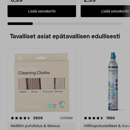
6,99
2,99
Lisää ostoskoriin
Lisää ostoskoriin
Tavalliset asiat epätavallisen edullisesti
4.5viidestä
arvostelut
4.5viidestä
arvostel
3809
1560
(1,00/kpl)
tähdestä
t
Keittiön puhdistus & tiskaus
Hiilihapotuslaitteet & mau