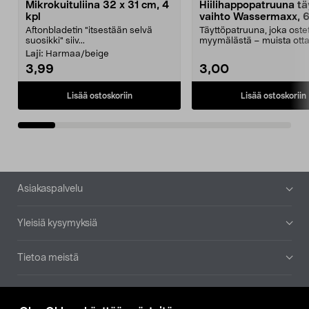
Mikrokuituliina 32 x 31 cm, 4
Hiilihappopatruuna tä
kpl
vaihto Wassermaxx, 6
Aftonbladetin "itsestään selvä
Täyttöpatruuna, joka ost
suosikki" siiv...
myymälästä – muista ott
patruuna mukaasi m...
Laji:
Harmaa/beige
3,99
3,00
Lisää ostoskoriin
Lisää ostoskoriin
Alatunniste
Asiakaspalvelu
Yleisiä kysymyksiä
Tietoa meistä
Ajankohtaista