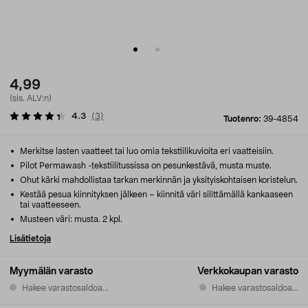
4,99
(sis. ALV:n)
4.3
(
3
)
Tuotenro:
39-4854
Merkitse lasten vaatteet tai luo omia tekstiilikuvioita eri vaatteisiin.
Pilot Permawash -tekstiilitussissa on pesunkestävä, musta muste.
Ohut kärki mahdollistaa tarkan merkinnän ja yksityiskohtaisen koristelun.
Kestää pesua kiinnityksen jälkeen – kiinnitä väri silittämällä kankaaseen
tai vaatteeseen.
Musteen väri: musta. 2 kpl.
Lisätietoja
Myymälän varasto
Verkkokaupan varasto
Hakee varastosaldoa...
Hakee varastosaldoa...