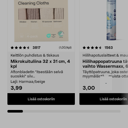
4.5viidestä
arvostelut
4.5viidestä
arvostelu
3817
1563
(1,00/kpl)
tähdestä
t
Keittiön puhdistus & tiskaus
Hiilihapotuslaitteet & mau
Mikrokuituliina 32 x 31 cm, 4
Hiilihappopatruuna tä
kpl
vaihto Wassermaxx, 6
Aftonbladetin "itsestään selvä
Täyttöpatruuna, joka ost
suosikki" siiv...
myymälästä – muista ott
patruuna mukaasi m...
Laji:
Harmaa/beige
-
3,99
3,00
Lisää ostoskoriin
Lisää ostoskoriin