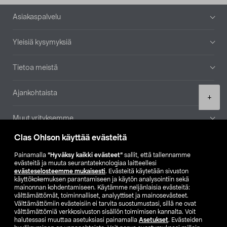
Alatunniste
Asiakaspalvelu
Yleisiä kysymyksiä
Tietoa meistä
Ajankohtaista
Product
+
quantity
Muut yrityksemme
Clas Ohlson käyttää evästeitä
Etsi myymälä
Painamalla
”Hyväksy kaikki evästeet”
sallit, että tallennamme
evästeitä ja muuta seurantateknologiaa laitteellesi
SE
NO
FI
evästeselosteemme mukaisesti
. Evästeitä käytetään sivuston
käyttökokemuksen parantamiseen ja käytön analysointiin sekä
FI
SV
mainonnan kohdentamiseen. Käytämme neljänlaisia evästeitä:
välttämättömät, toiminnalliset, analyyttiset ja mainosevästeet.
Välttämättömiin evästeisiin ei tarvita suostumustasi, sillä ne ovat
välttämättömiä verkkosivuston sisällön toimimisen kannalta. Voit
halutessasi muuttaa asetuksiasi painamalla
Asetukset
. Evästeiden