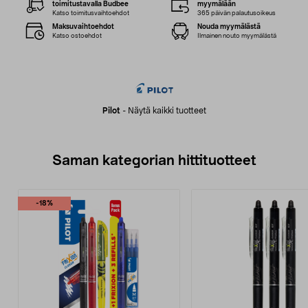
toimitustavalla Budbee
myymälään
Katso toimitusvaihtoehdot
365 päivän palautusoikeus
Maksuvaihtoehdot
Nouda myymälästä
Katso ostoehdot
Ilmainen nouto myymälästä
Pilot
-
Näytä kaikki tuotteet
Saman kategorian hittituotteet
-18%