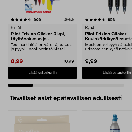
4.5 viidestä
arvostelut
4.5 viidestä
arvostelut
606
953
(1,28/kpl)
tähdestä
t
Kynät
Kynät
Pilot Frixion Clicker 3 kpl,
Pilot Frixion Clicker
täyttöpakkaus ja
Kuulakärkikynä musta
korostuskynä
Tee merkintöjä eri väreillä, korosta
Musteen voi pyyhkiä pois
ja pyyhi – sopii hyvin töihin tai
Erinomainen kynä ristikoi
kouluun. ...
täyttämiseen – musta must
8,99
9,99
10,99
Lisää ostoskoriin
Lisää ostoskoriin
Tavalliset asiat epätavallisen edullisesti