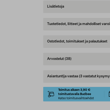
Lisätietoja
Tuotetiedot, liitteet ja mahdolliset var
Ostotiedot, toimitukset ja palautukset
Arvostelut
(38)
Asiantuntija vastaa
(3 vastatut kysymy
Toimitus alkaen 3,90 €
toimitustavalla Budbee
Katso toimitusvaihtoehdot