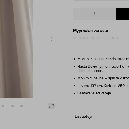
Product
quantity
Myymälän varasto
Hakee varastosaldoa...
Monitoiminauha mahdollistaa mo
Hasta Dokie -pimennysverho –
olohuoneeseen.
Monitoiminauha – ripusta kiskoon
Leveys: 132 cm. Korkeus: 250 c
Saatavana eri värejä.
Lisätietoja