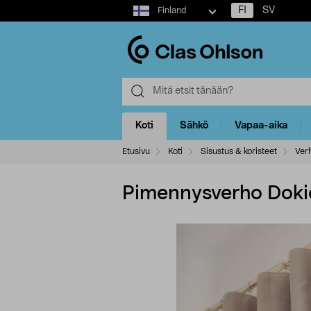
Select
FI
SV
Finland
market
Koti
Sähkö
Vapaa-aika
Etusivu
Koti
Sisustus & koristeet
Verh
Pimennysverho Doki