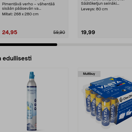
Säätöketjun seinäki...
Pimentävä verho – vähentää
sisään pääsevän va...
Leveys:
80 cm
Mitat:
268 x 280 cm
24,95
19,99
59,90
 edullisesti
Multibuy