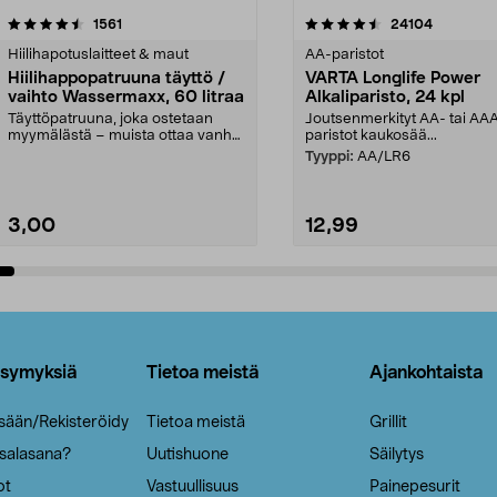
4.5viidestä
arvostelut
4.5viidestä
arvostelut
1561
24104
tähdestä
Hiilihapotuslaitteet & maut
AA-paristot
Hiilihappopatruuna täyttö /
VARTA Longlife Power
vaihto Wassermaxx, 60 litraa
Alkaliparisto, 24 kpl
Täyttöpatruuna, joka ostetaan
Joutsenmerkityt AA- tai AA
myymälästä – muista ottaa vanha
paristot kaukosää...
patruuna mukaasi m...
Tyyppi:
AA/LR6
3,00
12,99
Lisää ostoskoriin
Lisää ostoskoriin
ysymyksiä
Tietoa meistä
Ajankohtaista
isään/Rekisteröidy
Tietoa meistä
Grillit
 salasana?
Uutishuone
Säilytys
ot
Vastuullisuus
Painepesurit