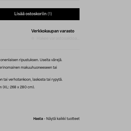
Lisää ostoskoriin
(1)
Verkkokaupan varasto
Hakee varastosaldoa...
nenlaisen ripustuksen. Useita värejä.
 erinomainen makuuhuoneeseen tai
 tai verhotankoon, laskosta tai rypytä.
m (XL: 268 x 280 cm).
Hasta
-
Näytä kaikki tuotteet