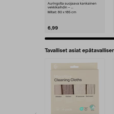
Auringolta suojaava kankainen
vekkikaihdin – ...
Mitat:
80 x 185 cm
6,99
Tavalliset asiat epätavallisen