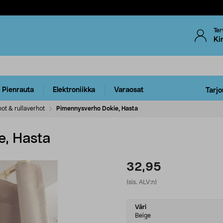
Ter
Ki
Pienrauta
Elektroniikka
Varaosat
Tarjo
ot & rullaverhot
Pimennysverho Dokie, Hasta
e, Hasta
32,95
(sis. ALV:n)
Select
Väri
variant
Beige