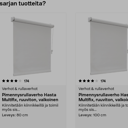
sarjan tuotteita?
4.0viidestä
arvostelut
4.0viidestä
arvostelut
174
174
tähdestä
Verhot & rullaverhot
Verhot & rullaverhot
Pimennysrullaverho Hasta
Pimennysrullaverho Ha
Multifix, ruuviton, valkoinen
Multifix, ruuviton, valko
Kiinnitetään kiinnikkeillä ja toimii
Kiinnitetään kiinnikkeillä ja t
myös sis...
myös sis...
Leveys:
80 cm
Leveys:
100 cm