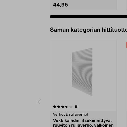
44,95
Lisää ostoskoriin
Saman kategorian hittituott
5 viidestä
4.5 viidestä
arvostelut
51
tähdestä
tähdestä
Verhot & rullaverhot
Vekkikaihdin, itsekiinnittyvä,
ruuviton rullaverho, valkoinen