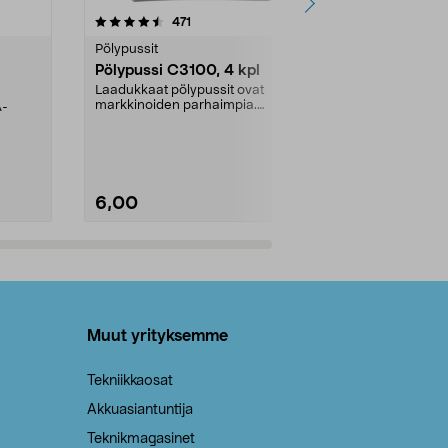
4.5viidestä
arvostelut
4.5
471
6
tähdestä
tähdestä
Pölypussit
Kierrätys & ro
Pölypussi C3100, 4 kpl
Roskapussi,
kahvat, 30 l
Laadukkaat pölypussit ovat
markkinoiden parhaimpia.
A-
Testivoittaja 
Kestävä, jopa 50 % suurempi ...
roskapussi u
Roskapussi, jo
6,00
2,00
Lisää ostoskoriin
Lisää
Muut yrityksemme
Tekniikkaosat
Akkuasiantuntija
Teknikmagasinet