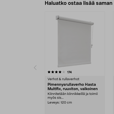
Haluatko ostaa lisää saman 
0viidestä
4.0viidestä
arvostelut
174
tähdestä
tähdestä
Verhot & rullaverhot
Pimennysrullaverho Hasta
Multifix, ruuviton, valkoinen
Kiinnitetään kiinnikkeillä ja toimii
myös sis...
Leveys:
120 cm