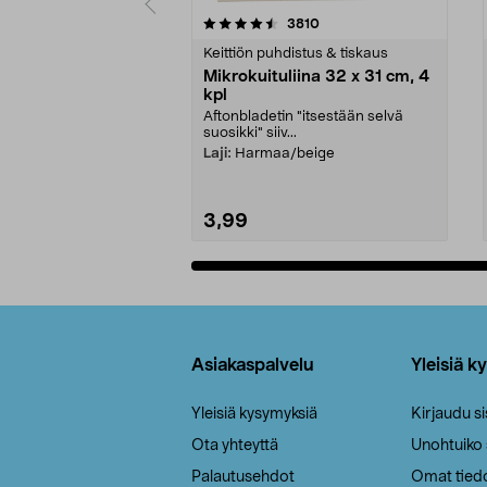
5viidestä
4.5viidestä
arvostelut
3810
tähdestä
tähdestä
Keittiön puhdistus & tiskaus
Mikrokuituliina 32 x 31 cm, 4
kpl
Aftonbladetin "itsestään selvä
suosikki" siiv...
Laji:
Harmaa/beige
3,99
Lisää ostoskoriin
Alatunniste
Asiakaspalvelu
Yleisiä k
Yleisiä kysymyksiä
Kirjaudu s
Ota yhteyttä
Unohtuiko
Palautusehdot
Omat tied