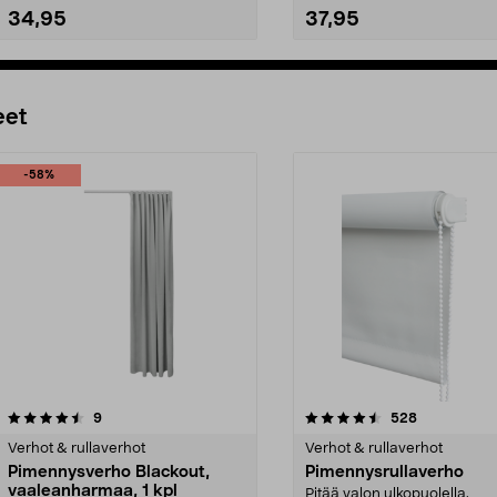
34,95
37,95
Lisää ostoskoriin
Lisää ostoskoriin
eet
-58%
4.5 viidestä
arvostelut
3.5 viidestä
arvostelut
9
528
tähdestä
Verhot & rullaverhot
Verhot & rullaverhot
Pimennysverho Blackout,
Pimennysrullaverho
vaaleanharmaa, 1 kpl
Pitää valon ulkopuolella.