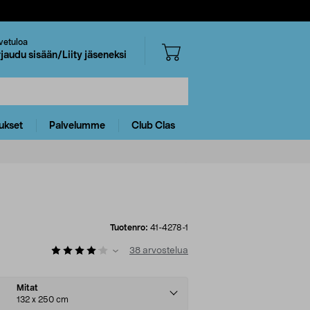
vetuloa
rjaudu sisään/Liity jäseneksi
ukset
Palvelumme
Club Clas
Tuotenro:
41-4278-1
38
arvostelua
Mitat
132 x 250 cm