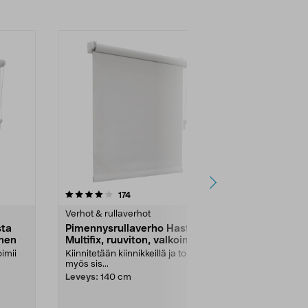
4.0viidestä
arvostelut
174
1
tähdestä
tähdestä
Verhot & rullaverhot
Verhot & rull
sta
Pimennysrullaverho Hasta
Pimennysru
inen
Multifix, ruuviton, valkoinen
Multifix, ru
oimii
Kiinnitetään kiinnikkeillä ja toimii
Kiinnitetään ki
myös sis...
myös sis...
Leveys:
140 cm
Leveys:
60 c