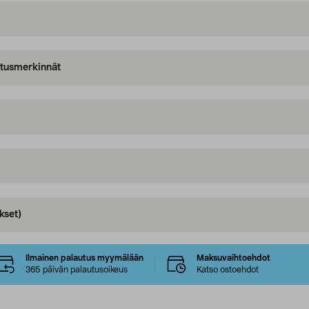
oitusmerkinnät
kset)
Ilmainen palautus myymälään
Maksuvaihtoehdot
365 päivän palautusoikeus
Katso ostoehdot