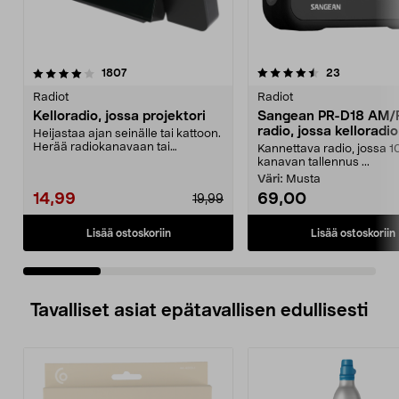
4.5 viidestä
arvostelut
4.5 viidestä
arvostelut
1807
23
tähdestä
t
Radiot
Radiot
Kelloradio, jossa projektori
Sangean PR-D18 AM/
radio, jossa kelloradio
Heijastaa ajan seinälle tai kattoon.
Herää radiokanavaan tai
Kannettava radio, jossa 1
summeriääneen. Kaks...
kanavan tallennus ...
Väri:
Musta
14,99
69,00
19,99
Lisää ostoskoriin
Lisää ostoskoriin
Tavalliset asiat epätavallisen edullisesti