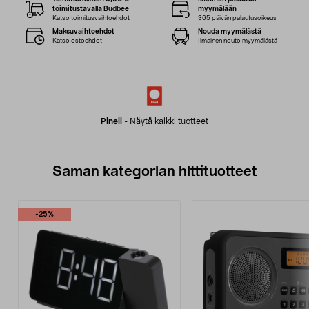
toimitustavalla Budbee
myymälään
Katso toimitusvaihtoehdot
365 päivän palautusoikeus
Maksuvaihtoehdot
Nouda myymälästä
Katso ostoehdot
Ilmainen nouto myymälästä
Pinell
-
Näytä kaikki tuotteet
Saman kategorian hittituotteet
-25%