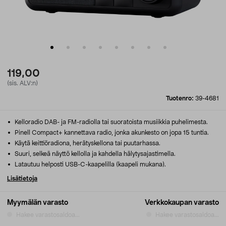
119,00
(sis. ALV:n)
Tuotenro:
39-4681
Kelloradio DAB- ja FM-radiolla tai suoratoista musiikkia puhelimesta.
Pinell Compact+ kannettava radio, jonka akunkesto on jopa 15 tuntia.
Käytä keittiöradiona, herätyskellona tai puutarhassa.
Suuri, selkeä näyttö kellolla ja kahdella hälytysajastimella.
Latautuu helposti USB-C-kaapelilla (kaapeli mukana).
Lisätietoja
Myymälän varasto
Verkkokaupan varasto
Hakee varastosaldoa...
Hakee varastosaldoa...