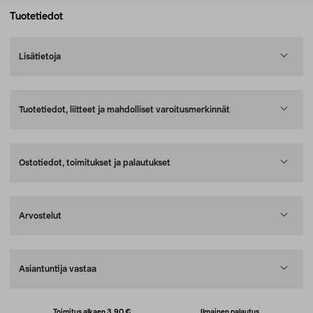
Tuotetiedot
Lisätietoja
Tuotetiedot, liitteet ja mahdolliset varoitusmerkinnät
Ostotiedot, toimitukset ja palautukset
Arvostelut
Asiantuntija vastaa
Toimitus alkaen 3,90 €
Ilmainen palautus