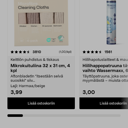
4.5viidestä
arvostelut
4.5viidestä
arvostelu
3810
1561
(1,00/kpl)
tähdestä
t
Keittiön puhdistus & tiskaus
Hiilihapotuslaitteet & mau
Mikrokuituliina 32 x 31 cm, 4
Hiilihappopatruuna tä
kpl
vaihto Wassermaxx, 6
Aftonbladetin "itsestään selvä
Täyttöpatruuna, joka ost
suosikki" siiv...
myymälästä – muista ott
patruuna mukaasi m...
Laji:
Harmaa/beige
3,99
3,00
Lisää ostoskoriin
Lisää ostoskoriin