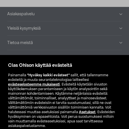
Alatunniste
Asiakaspalvelu
Yleisiä kysymyksiä
Tietoa meistä
Ajankohtaista
Clas Ohlson käyttää evästeitä
Muut yrityksemme
Painamalla
”Hyväksy kaikki evästeet”
sallit, että tallennamme
evästeitä ja muuta seurantateknologiaa laitteellesi
evästeselosteemme mukaisesti
. Evästeitä käytetään sivuston
Etsi myymälä
käyttökokemuksen parantamiseen ja käytön analysointiin sekä
mainonnan kohdentamiseen. Käytämme neljänlaisia evästeitä:
välttämättömät, toiminnalliset, analyyttiset ja mainosevästeet.
SE
NO
FI
Välttämättömiin evästeisiin ei tarvita suostumustasi, sillä ne ovat
välttämättömiä verkkosivuston sisällön toimimisen kannalta. Voit
FI
SV
halutessasi muuttaa asetuksiasi painamalla
Asetukset
. Evästeiden
hyväksyminen on vapaaehtoista. Voit perua suostumuksesi milloin
vain muuttamalla evästeasetuksiasi, apua saat tarvittaessa
asiakaspalvelustamme.