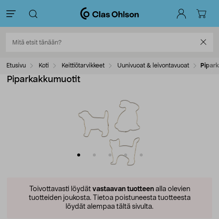
Etusivu
Koti
Keittiötarvikkeet
Uunivuoat & leivontavuoat
Pipar
Piparkakkumuotit
Toivottavasti löydät
vastaavan tuotteen
alla olevien
tuotteiden joukosta.
Tietoa poistuneesta tuotteesta
löydät alempaa tältä sivulta.