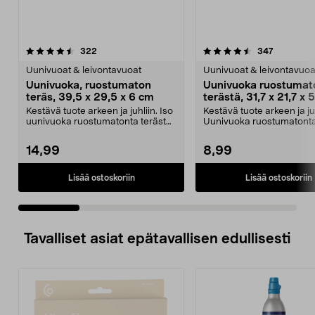
4.5 viidestä
arvostelut
4.5 viidestä
arvostelut
322
347
tähdestä
t
Uunivuoat & leivontavuoat
Uunivuoat & leivontavuoa
Uunivuoka, ruostumaton
Uunivuoka ruostumat
teräs, 39,5 x 29,5 x 6 cm
terästä, 31,7 x 21,7 x 
Kestävä tuote arkeen ja juhliin. Iso
Kestävä tuote arkeen ja j
uunivuoka ruostumatonta terästä,
Uunivuoka ruostumatonta 
reunat, jo...
reunoista saa ...
14,99
8,99
Lisää ostoskoriin
Lisää ostoskoriin
Tavalliset asiat epätavallisen edullisesti