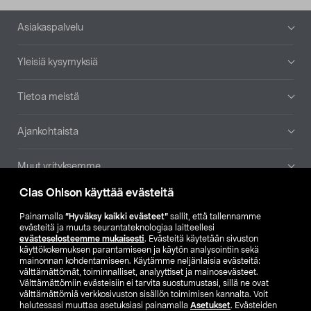
Alatunniste
Asiakaspalvelu
Yleisiä kysymyksiä
Tietoa meistä
Ajankohtaista
Muut yrityksemme
Clas Ohlson käyttää evästeitä
Etsi myymälä
Painamalla
”Hyväksy kaikki evästeet”
sallit, että tallennamme
evästeitä ja muuta seurantateknologiaa laitteellesi
SE
NO
FI
evästeselosteemme mukaisesti
. Evästeitä käytetään sivuston
käyttökokemuksen parantamiseen ja käytön analysointiin sekä
FI
SV
mainonnan kohdentamiseen. Käytämme neljänlaisia evästeitä:
välttämättömät, toiminnalliset, analyyttiset ja mainosevästeet.
Välttämättömiin evästeisiin ei tarvita suostumustasi, sillä ne ovat
välttämättömiä verkkosivuston sisällön toimimisen kannalta. Voit
halutessasi muuttaa asetuksiasi painamalla
Asetukset
. Evästeiden