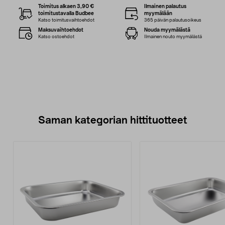
Toimitus alkaen 3,90 €
Ilmainen palautus
toimitustavalla Budbee
myymälään
Katso toimitusvaihtoehdot
365 päivän palautusoikeus
Maksuvaihtoehdot
Nouda myymälästä
Katso ostoehdot
Ilmainen nouto myymälästä
Saman kategorian hittituotteet