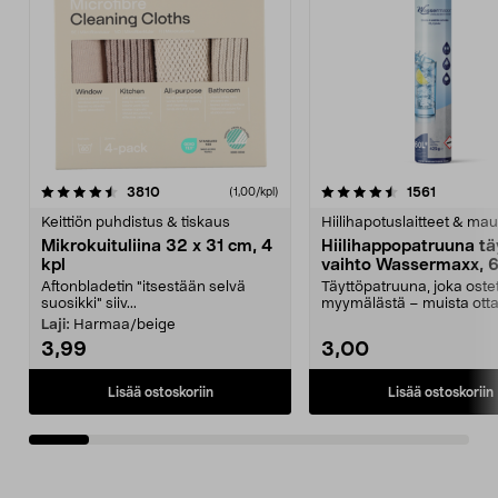
4.5viidestä
arvostelut
4.5viidestä
arvostelu
3810
1561
(1,00/kpl)
tähdestä
t
Keittiön puhdistus & tiskaus
Hiilihapotuslaitteet & mau
Mikrokuituliina 32 x 31 cm, 4
Hiilihappopatruuna tä
kpl
vaihto Wassermaxx, 6
Aftonbladetin "itsestään selvä
Täyttöpatruuna, joka ost
suosikki" siiv...
myymälästä – muista ott
patruuna mukaasi m...
Laji:
Harmaa/beige
3,99
3,00
Lisää ostoskoriin
Lisää ostoskoriin