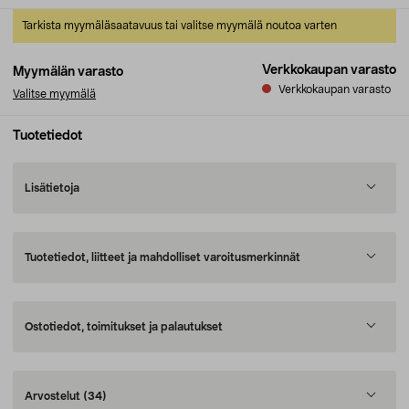
Tarkista myymäläsaatavuus tai valitse myymälä noutoa varten
Verkkokaupan varasto
Myymälän varasto
Verkkokaupan varasto
Valitse myymälä
Tuotetiedot
Lisätietoja
Tuotetiedot, liitteet ja mahdolliset varoitusmerkinnät
Ostotiedot, toimitukset ja palautukset
Arvostelut
(34)