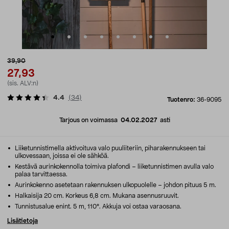
39,90
27,93
(sis. ALV:n)
4.4
(
34
)
Tuotenro:
36-9095
Tarjous on voimassa
04.02.2027
asti
Liiketunnistimella aktivoituva valo puuliiteriin, piharakennukseen tai
ulkovessaan, joissa ei ole sähköä.
Kestävä aurinkokennolla toimiva plafondi – liiketunnistimen avulla valo
palaa tarvittaessa.
Aurinkokenno asetetaan rakennuksen ulkopuolelle – johdon pituus 5 m.
Halkaisija 20 cm. Korkeus 6,8 cm. Mukana asennusruuvit.
Tunnistusalue enint. 5 m, 110°. Akkuja voi ostaa varaosana.
Lisätietoja