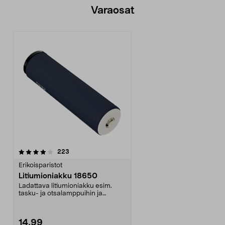
Varaosat
arvostelut
223
Erikoisparistot
Litiumioniakku 18650
Ladattava litiumioniakku esim.
tasku- ja otsalamppuihin ja
polkupyörän valaisimi...
14,99