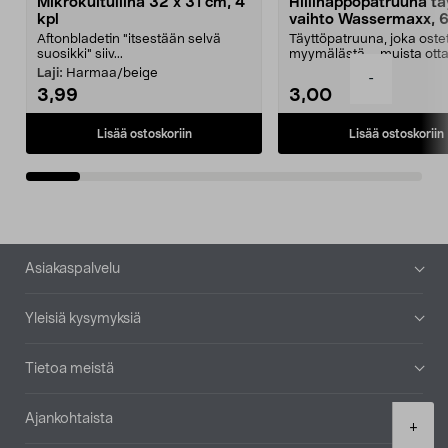
Mikrokuituliina 32 x 31 cm, 4
Hiilihappopatruuna tä
kpl
vaihto Wassermaxx, 6
Aftonbladetin "itsestään selvä
Täyttöpatruuna, joka ost
suosikki" siiv...
myymälästä – muista ott
patruuna mukaasi m...
Laji:
Harmaa/beige
-
3,99
3,00
Lisää ostoskoriin
Lisää ostoskoriin
Alatunniste
Asiakaspalvelu
Yleisiä kysymyksiä
Tietoa meistä
Ajankohtaista
Product
+
quantity