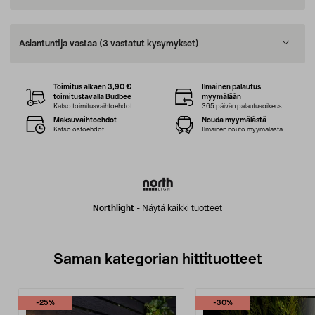
Asiantuntija vastaa
(3 vastatut kysymykset)
Toimitus alkaen 3,90 €
Ilmainen palautus
toimitustavalla Budbee
myymälään
Katso toimitusvaihtoehdot
365 päivän palautusoikeus
Maksuvaihtoehdot
Nouda myymälästä
Katso ostoehdot
Ilmainen nouto myymälästä
Northlight
-
Näytä kaikki tuotteet
Saman kategorian hittituotteet
-25%
-30%