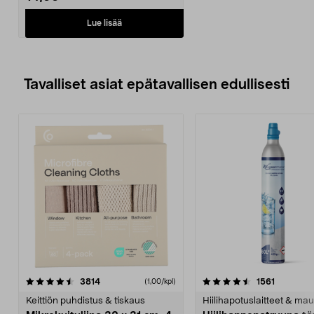
Lue lisää
Tavalliset asiat epätavallisen edullisesti
4.5viidestä
arvostelut
4.5viidestä
arvostelu
3814
1561
(1,00/kpl)
tähdestä
t
Keittiön puhdistus & tiskaus
Hiilihapotuslaitteet & mau