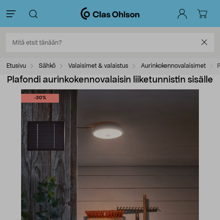
Etusivu
Sähkö
Valaisimet & valaistus
Aurinkokennovalaisimet
P
Plafondi aurinkokennovalaisin liiketunnistin sisälle
-30%