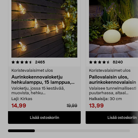
4.5 viidestä
arvostelut
4.5 viidestä
arvostel
2465
8240
tähdestä
t
Koristevalaisimet ulos
Koristevalaisimet ulos
Aurinkokennovaloketju
Pallovalaisin ulos,
hehkulamppu, 15 lamppua,
aurinkokennovalaisin
7,2 m
Valoketju, jossa 15 kestävää,
Valaisee tunnelmallisesti
muovista, hehku...
puutarhassa, altaal...
Laji:
Kirkas
Halkaisija:
30 cm
14,99
13,99
19,99
Lisää ostoskoriin
Lisää ostoskoriin