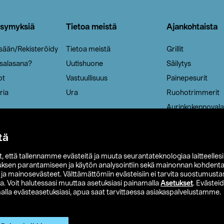
ysymyksiä
Tietoa meistä
Ajankohtaista
isään/Rekisteröidy
Tietoa meistä
Grillit
 salasana?
Uutishuone
Säilytys
ot
Vastuullisuus
Painepesurit
ria
Ura
Ruohotrimmerit
Aurinkokennovala
tä
it, että tallennamme evästeitä ja muuta seurantateknologiaa laitteelles
uksen parantamiseen ja käytön analysointiin sekä mainonnan kohdenta
t ja mainosevästeet. Välttämättömiin evästeisiin ei tarvita suostumustas
a. Voit halutessasi muuttaa asetuksiasi painamalla
Asetukset
. Evästei
lla evästeasetuksiasi, apua saat tarvittaessa asiakaspalvelustamme.
 Ohlson
Club Clas
Ostoehdot
Tietosuojaseloste
Et
Näytä hinnat ilman ALV:a