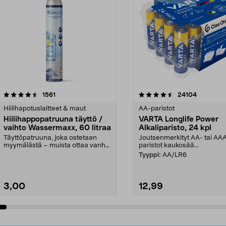
4.5viidestä
arvostelut
4.5viidestä
arvostelut
1561
24104
tähdestä
Hiilihapotuslaitteet & maut
AA-paristot
Hiilihappopatruuna täyttö /
VARTA Longlife Power
vaihto Wassermaxx, 60 litraa
Alkaliparisto, 24 kpl
Täyttöpatruuna, joka ostetaan
Joutsenmerkityt AA- tai AA
myymälästä – muista ottaa vanha
paristot kaukosää...
patruuna mukaasi m...
Tyyppi:
AA/LR6
3,00
12,99
Lisää ostoskoriin
Lisää ostoskoriin