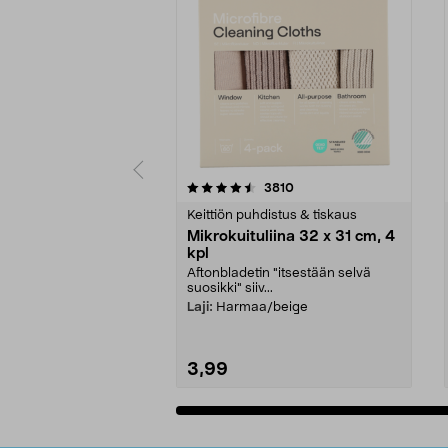
5viidestä
4.5viidestä
arvostelut
3810
tähdestä
tähdestä
Keittiön puhdistus & tiskaus
Mikrokuituliina 32 x 31 cm, 4
kpl
Aftonbladetin "itsestään selvä
suosikki" siiv...
Laji:
Harmaa/beige
3,99
Lisää ostoskoriin