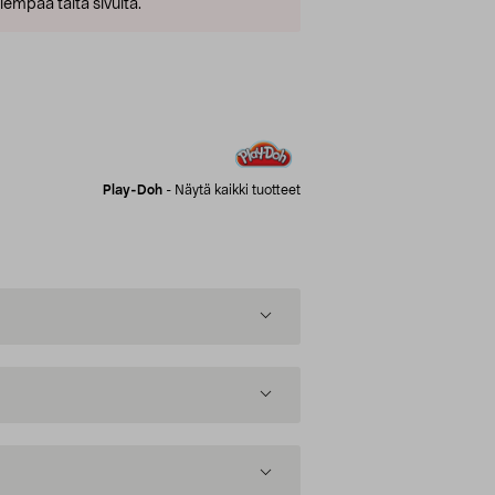
empaa tältä sivulta.
Play-Doh
-
Näytä kaikki tuotteet