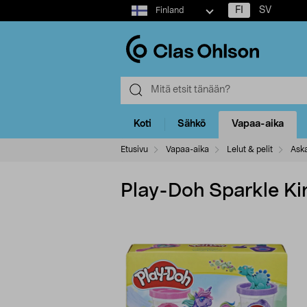
Select
FI
SV
Finland
market
Koti
Sähkö
Vapaa-aika
Etusivu
Vapaa-aika
Lelut & pelit
Aska
Play-Doh Sparkle Kim