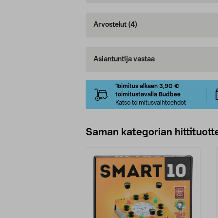
Arvostelut
(4)
Asiantuntija vastaa
Toimitus alkaen 3,90 €
toimitustavalla Budbee
Katso toimitusvaihtoehdot
Saman kategorian hittituott