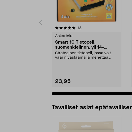
0 viidestä
4.5 viidestä
arvostelut
13
tähdestä
tähdestä
Askartelu
Smart 10 Tietopeli,
suomenkielinen, yli 14-
vuotiaille
Strateginen tietopeli, jossa voit
väärin vastaamalla menettää
kaiken. Smart 10 -...
23,95
Tavalliset asiat epätavallisen