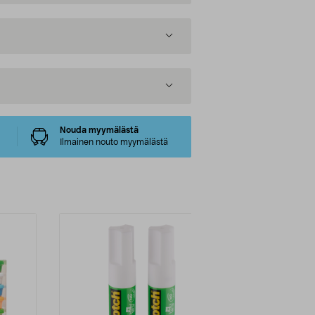
Nouda myymälästä
Ilmainen nouto myymälästä