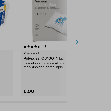
4.5viidestä
arvostelut
4.5
471
6
tähdestä
tähdestä
Pölypussit
Kierrätys & ro
Pölypussi C3100, 4 kpl
Roskapussi,
kahvat, 30 l
Laadukkaat pölypussit ovat
markkinoiden parhaimpia.
A-
Testivoittaja 
Kestävä, jopa 50 % suurempi ...
roskapussi u
Roskapussi, jo
6,00
2,00
Lisää ostoskoriin
Lisää