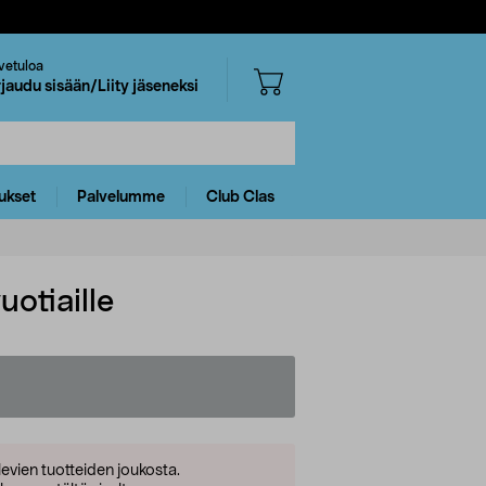
vetuloa
rjaudu sisään/Liity jäseneksi
ukset
Palvelumme
Club Clas
uotiaille
levien tuotteiden joukosta.