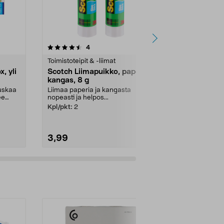
4.5 viidestä
arvostelut
4.0
4
1
tähdestä
tähdestä
Toimistoteipit & -liimat
Piirrä & maal
, yli
Scotch Liimapuikko, paperi ja
Lasten sivel
kangas, 8 g
pakkaus, yli
auskaa
Liimaa paperia ja kangasta
Maalaa leveit
ee
nopeasti ja helpos...
tai tarkkoja yk
vesiväreillä tai
Kpl/pkt:
2
3,99
3,99