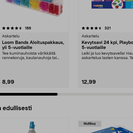
4.5 viidestä
arvostelut
4.5 viidestä
arvostelut
186
321
tähdestä
Askartelu
Askartelu
Loom Bands Aloituspakkaus,
Kevytsavi 24 kpl, Playbox
yli 5-vuotiaille
5-vuotiaille
Tee kuminauhoista värikkäitä
Leiki ja luo kevytsavella! H
rannekoruja, kaulanauhoja tai
askartelua lasten kanssa. T
hiuslenkkejä. Loom Ba...
monivärisiä hah...
8,99
12,99
 edullisesti
Multibuy