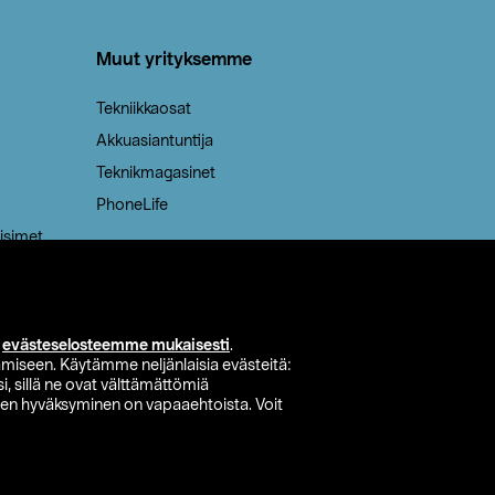
Muut yrityksemme
Tekniikkaosat
Akkuasiantuntija
Teknikmagasinet
PhoneLife
isimet
i
evästeselosteemme mukaisesti
.
miseen. Käytämme neljänlaisia evästeitä:
i, sillä ne ovat välttämättömiä
den hyväksyminen on vapaaehtoista. Voit
si myymälä