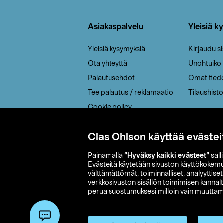
Alatunniste
Asiakaspalvelu
Yleisiä k
Yleisiä kysymyksiä
Kirjaudu s
Ota yhteyttä
Unohtuiko
Palautusehdot
Omat tied
Tee palautus / reklamaatio
Tilaushisto
Cookie policy
Toimitustavat
Saavutettavuus
Clas Ohlson käyttää evästei
Painamalla
”Hyväksy kaikki evästeet”
sall
Evästeitä käytetään sivuston käyttökokem
välttämättömät, toiminnalliset, analyyttise
verkkosivuston sisällön toimimisen kannalt
perua suostumuksesi milloin vain muuttama
© 2026 Clas