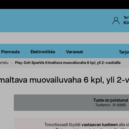
Ter
Ki
Pienrauta
Elektroniikka
Varaosat
Tarjo
rtelu
Play-Doh Sparkle Kimaltava muovailuvaha 6 kpl, yli 2-vuotiaille
altava muovailuvaha 6 kpl, yli 2-v
Tuote on poistunut
Tuotenro:
31-8865
Toivottavasti löydät
vastaavan tuotteen
alla o