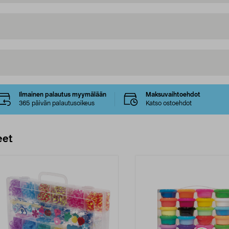
Ilmainen palautus myymälään
Maksuvaihtoehdot
365 päivän palautusoikeus
Katso ostoehdot
eet