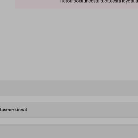
Tietoa poistuneesta tuotteesta löydät al
oitusmerkinnät