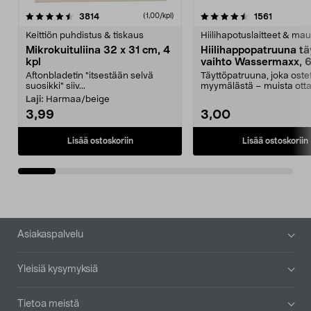
4.5viidestä
arvostelut
4.5viidestä
arvostelu
3814
1561
(1,00/kpl)
tähdestä
t
Keittiön puhdistus & tiskaus
Hiilihapotuslaitteet & mau
Mikrokuituliina 32 x 31 cm, 4
Hiilihappopatruuna tä
kpl
vaihto Wassermaxx, 6
Aftonbladetin "itsestään selvä
Täyttöpatruuna, joka ost
suosikki" siiv...
myymälästä – muista ott
patruuna mukaasi m...
Laji:
Harmaa/beige
3,99
3,00
Lisää ostoskoriin
Lisää ostoskoriin
Alatunniste
Asiakaspalvelu
Yleisiä kysymyksiä
Tietoa meistä