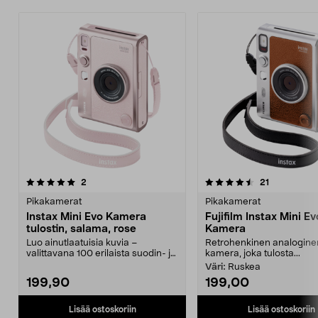
4.5 viidestä
arvostelut
4.5 viidestä
arvostelut
2
21
tähdestä
t
Pikakamerat
Pikakamerat
Instax Mini Evo Kamera
Fujifilm Instax Mini Ev
tulostin, salama, rose
Kamera
Luo ainutlaatuisia kuvia –
Retrohenkinen analogine
valittavana 100 erilaista suodin- ja
kamera, joka tulosta...
linssiyhdistelmä...
Väri:
Ruskea
199,90
199,00
Lisää ostoskoriin
Lisää ostoskoriin