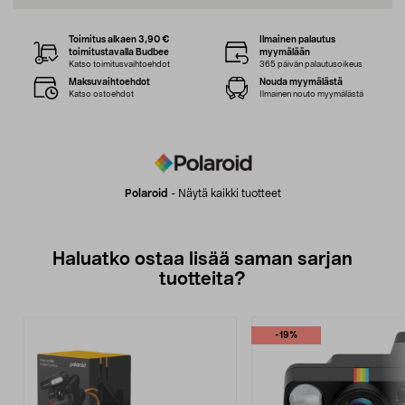
Toimitus alkaen 3,90 €
Ilmainen palautus
toimitustavalla Budbee
myymälään
Katso toimitusvaihtoehdot
365 päivän palautusoikeus
Maksuvaihtoehdot
Nouda myymälästä
Katso ostoehdot
Ilmainen nouto myymälästä
Polaroid
-
Näytä kaikki tuotteet
Haluatko ostaa lisää saman sarjan
tuotteita?
-19%