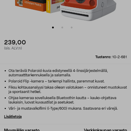
239,00
(sis. ALV:n)
Tuotenro:
10-2-681
Ota teräviä Polaroid-kuvia edistyneellä 4-linssijärjestelmällä,
automaattitarkennuksella ja salamalla.
Polaroid Flip -kamera – tarkempi hallinta, paremmat kuvat.
Fiksu kohtausanalyysi takaa oikean valotuksen – onnistuneet muotokuvat
ja spontaanit hetket.
Ohjaa kameraa sovelluksella Bluetoothin kautta – kauko-ohjattava
laukaisin, luovat kuvaustilat ja asetukset.
Väri- ja mustavalkofilmi (i-Type/600) mukana. Saatavana eri värejä.
Lisätietoja
Myymälän varasto
Verkkokaupan varasto