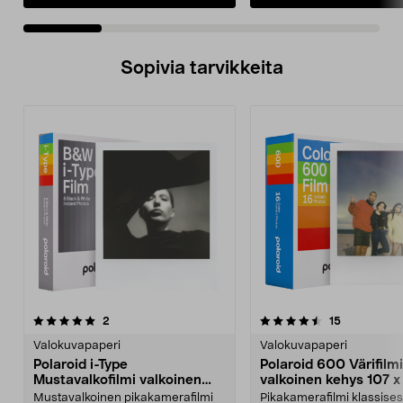
Sopivia tarvikkeita
4.5viidestä
arvostelut
arvostelut
2
15
0.0 viidestä
tähdestä
t
Valokuvapaperi
Valokuvapaperi
Polaroid i-Type
Polaroid 600 Värifilmi
Mustavalkofilmi valkoinen
valkoinen kehys 107 
kehys 8 kuvaa
Mustavalkoinen pikakamerafilmi
Pikakamerafilmi klassise