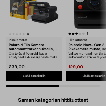
3.5viidestä
arvostelut
3
arvostelut
0
0.0 viidestä
tähdestä
t
Pikakamerat
Pikakamerat
Polaroid Flip Kamera
Polaroid Now+ Gen 3
automaattitarkennuksella, 4
Pikakamera musta, so
linssiä
Ota teräviä Polaroid-kuvia
Valitse manuaalinen tila t
edistyneellä 4-linssijärjestelmällä,
aukkoautomatiikka täydel
automaattitarken...
kuvauskontrolliin. P...
239,00
129,00
Lisää ostoskoriin
Lisää ostoskoriin
Saman kategorian hittituotteet