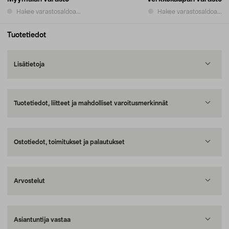
Hakee varastosaldoa...
Hakee varastosaldoa...
Tuotetiedot
Lisätietoja
Tuotetiedot, liitteet ja mahdolliset varoitusmerkinnät
Ostotiedot, toimitukset ja palautukset
Arvostelut
Asiantuntija vastaa