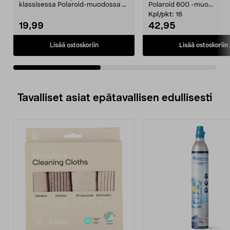
klassisessa Polaroid-muodossa –
Polaroid 600 -muo...
aitoa retrotunnel...
Kpl/pkt:
16
19,99
42,95
Lisää ostoskoriin
Lisää ostoskoriin
Tavalliset asiat epätavallisen edullisesti