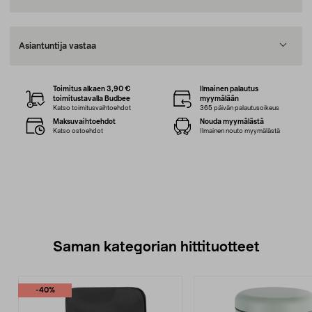
Asiantuntija vastaa
Toimitus alkaen 3,90 €
Ilmainen palautus
toimitustavalla Budbee
myymälään
Katso toimitusvaihtoehdot
365 päivän palautusoikeus
Maksuvaihtoehdot
Nouda myymälästä
Katso ostoehdot
Ilmainen nouto myymälästä
Saman kategorian hittituotteet
-40%