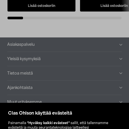
Lisää ostoskoriin
Lisää ostoskoriin
Alatunniste
Asiakaspalvelu
Yleisiä kysymyksiä
Tietoa meistä
Ajankohtaista
Muut yrityksemme
Clas Ohlson käyttää evästeitä
Etsi myymälä
Painamalla
”Hyväksy kaikki evästeet”
sallit, että tallennamme
evästeitä ja muuta seurantateknologiaa laitteellesi