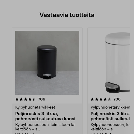
Vastaavia tuotteita
4.5viidestä
arvostelut
arvoste
706
706
tähdestä
Kylpyhuonetarvikkeet
Kylpyhuonetarvikkeet
Poljinroskis 3 litraa,
Poljinroskis 3 litraa,
pehmeästi sulkeutuva kansi
pehmeästi sulkeutu
Kylpyhuoneeseen, toimistoon tai
Kylpyhuoneeseen, toimi
keittiöön – s...
keittiöön – s...