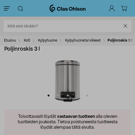
Etusivu
Koti
Kylpyhuone
Kylpyhuonetarvikkeet
Poljinroskis 3 l
Poljinroskis 3 l
Toivottavasti löydät
vastaavan tuotteen
alla olevien
tuotteiden joukosta.
Tietoa poistuneesta tuotteesta
löydät alempaa tältä sivulta.