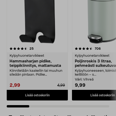
4.5 viidestä
arvostelut
4.5 viidestä
arvostelut
25
706
tähdestä
t
Kylpyhuonetarvikkeet
Kylpyhuonetarvikkeet
Hammasharjan pidike,
Poljinroskis 3 litraa,
teippikiinnitys, mattamusta
pehmeästi sulkeutuva
Kiinnitetään kaakeliin tai muuhun
Kylpyhuoneeseen, toimist
sileään pintaan. Pidike
keittiöön – s...
perinteiselle hammasha...
Väri:
Vihreä
2,99
9,99
4,99
Lisää ostoskoriin
Lisää ostoskoriin