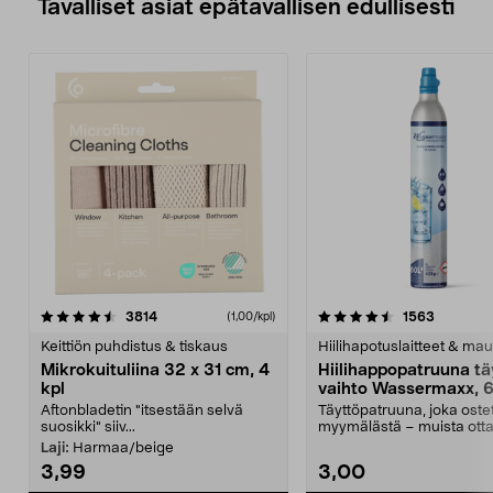
Tavalliset asiat epätavallisen edullisesti
4.5viidestä
arvostelut
4.5viidestä
arvostelu
3814
1563
(1,00/kpl)
tähdestä
t
Keittiön puhdistus & tiskaus
Hiilihapotuslaitteet & mau
Mikrokuituliina 32 x 31 cm, 4
Hiilihappopatruuna tä
kpl
vaihto Wassermaxx, 6
Aftonbladetin "itsestään selvä
Täyttöpatruuna, joka ost
suosikki" siiv...
myymälästä – muista ott
patruuna mukaasi m...
Laji:
Harmaa/beige
3,99
3,00