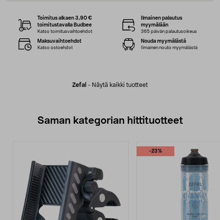
Toimitus alkaen 3,90 €
Ilmainen palautus
toimitustavalla Budbee
myymälään
Katso toimitusvaihtoehdot
365 päivän palautusoikeus
Maksuvaihtoehdot
Nouda myymälästä
Katso ostoehdot
Ilmainen nouto myymälästä
Zefal
-
Näytä kaikki tuotteet
Saman kategorian hittituotteet
-23%