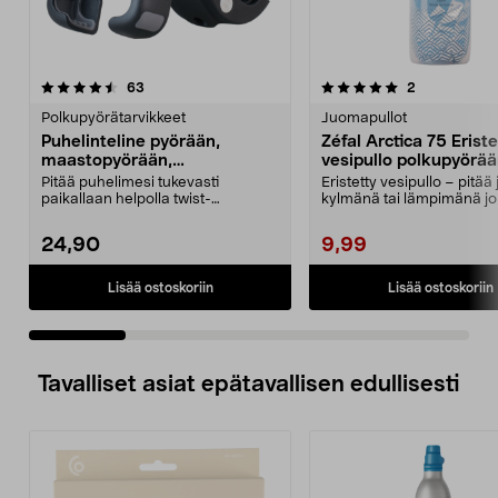
5.0 viidestä
arvostelut
4.0 viidestä
arvostelut
63
2
tähdestä
t
Polkupyörätarvikkeet
Juomapullot
Puhelinteline pyörään,
Zéfal Arctica 75 Eriste
maastopyörään,
vesipullo polkupyörää
sähköpotkulautaan,
ml
Pitää puhelimesi tukevasti
Eristetty vesipullo – pitä
yleismalli
paikallaan helpolla twist-
kylmänä tai lämpimänä jo
lukituksella. Puhelinteline...
tuntia. Eriste...
24,90
9,99
Lisää ostoskoriin
Lisää ostoskoriin
Tavalliset asiat epätavallisen edullisesti