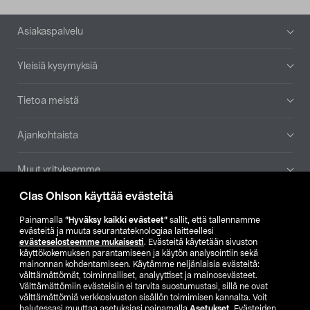
Alatunniste
Asiakaspalvelu
Yleisiä kysymyksiä
Tietoa meistä
Ajankohtaista
Muut yrityksemme
Clas Ohlson käyttää evästeitä
Etsi myymälä
Painamalla
”Hyväksy kaikki evästeet”
sallit, että tallennamme
evästeitä ja muuta seurantateknologiaa laitteellesi
SE
NO
FI
evästeselosteemme mukaisesti
. Evästeitä käytetään sivuston
käyttökokemuksen parantamiseen ja käytön analysointiin sekä
FI
SV
mainonnan kohdentamiseen. Käytämme neljänlaisia evästeitä:
välttämättömät, toiminnalliset, analyyttiset ja mainosevästeet.
Välttämättömiin evästeisiin ei tarvita suostumustasi, sillä ne ovat
välttämättömiä verkkosivuston sisällön toimimisen kannalta. Voit
halutessasi muuttaa asetuksiasi painamalla
Asetukset
. Evästeiden