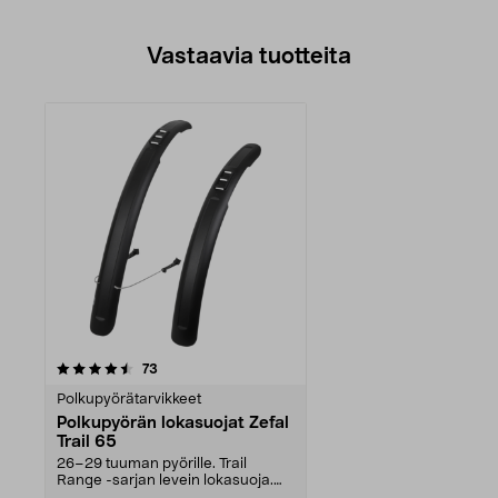
Vastaavia tuotteita
arvostelut
73
Polkupyörätarvikkeet
Polkupyörän lokasuojat Zefal
Trail 65
26–29 tuuman pyörille. Trail
Range -sarjan levein lokasuoja.
Sopii pyöränrenkais...