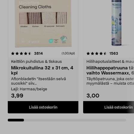
4.5viidestä
arvostelut
4.5viidestä
arvostelu
3814
1563
(1,00/kpl)
tähdestä
t
Keittiön puhdistus & tiskaus
Hiilihapotuslaitteet & mau
Mikrokuituliina 32 x 31 cm, 4
Hiilihappopatruuna tä
kpl
vaihto Wassermaxx, 6
Aftonbladetin "itsestään selvä
Täyttöpatruuna, joka ost
suosikki" siiv...
myymälästä – muista ott
patruuna mukaasi m...
Laji:
Harmaa/beige
3,99
3,00
Lisää ostoskoriin
Lisää ostoskoriin