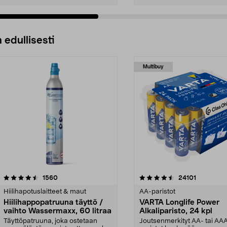
 edullisesti
Multibuy
4.5viidestä
arvostelut
4.5viidestä
arvostelut
1560
24101
tähdestä
Hiilihapotuslaitteet & maut
AA-paristot
Hiilihappopatruuna täyttö /
VARTA Longlife Power
vaihto Wassermaxx, 60 litraa
Alkaliparisto, 24 kpl
Täyttöpatruuna, joka ostetaan
Joutsenmerkityt AA- tai AA