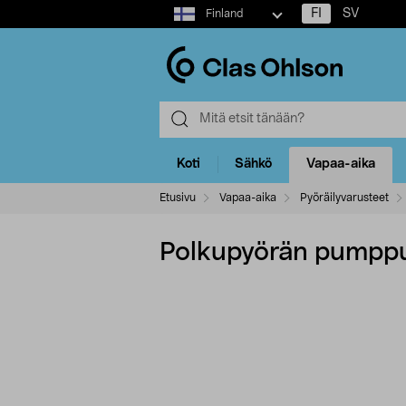
Select
FI
SV
Finland
market
Koti
Sähkö
Vapaa-aika
Etusivu
Vapaa-aika
Pyöräilyvarusteet
Polkupyörän pumppu a