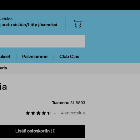
vetuloa
rjaudu sisään/Liity jäseneksi
ukset
Palvelumme
Club Clas
aria
ia
Tuotenro:
31-8893
4
arvostelua
Lisää ostoskoriin
(1)