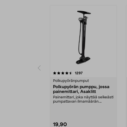
5 viidestä
4.0 viidestä
arvostelut
1297
tähdestä
tähdestä
Polkupyöränpumput
Polkupyörän pumppu, jossa
painemittari, Asaklitt
Painemittari, joka näyttää selkeästi
pumpattavan ilmamäärän.
Presta-, Schrader- ...
19,90