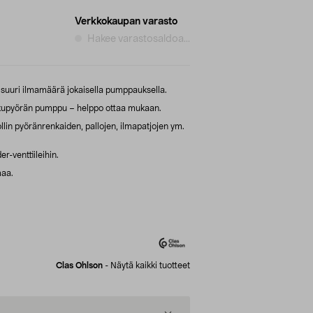
Verkkokaupan varasto
Hakee varastosaldoa...
suuri ilmamäärä jokaisella pumppauksella.
olkupyörän pumppu – helppo ottaa mukaan.
llin pyöränrenkaiden, pallojen, ilmapatjojen ym.
r-venttiileihin.
maa.
Clas Ohlson
-
Näytä kaikki tuotteet