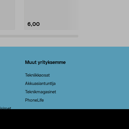
Kestävä, jopa 50 % suurempi ...
roskapussi u
Roskapussi, jo
6,00
2,00
Lisää ostoskoriin
Lisää
Muut yrityksemme
Tekniikkaosat
Akkuasiantuntija
Teknikmagasinet
PhoneLife
isimet