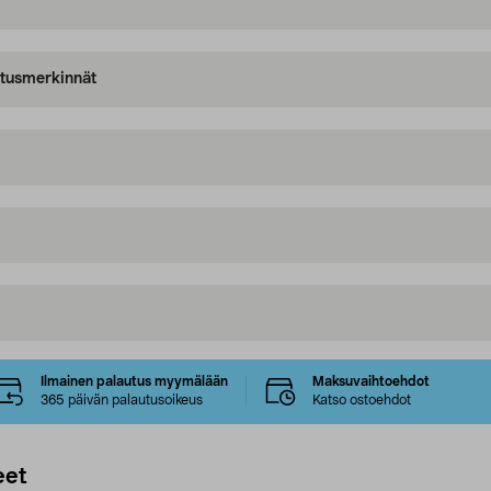
oitusmerkinnät
Ilmainen palautus myymälään
Maksuvaihtoehdot
365 päivän palautusoikeus
Katso ostoehdot
eet