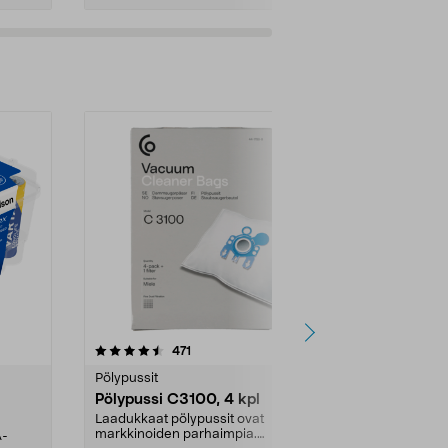
4.5viidestä
arvostelut
4.5
471
6
tähdestä
tähdestä
Pölypussit
Kierrätys & ro
Pölypussi C3100, 4 kpl
Roskapussi,
kahvat, 30 l
Laadukkaat pölypussit ovat
markkinoiden parhaimpia.
A-
Testivoittaja 