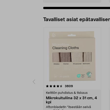
Tavalliset asiat epätavallisen
5viidestä
4.5viidestä
arvostelut
3809
tähdestä
tähdestä
Keittiön puhdistus & tiskaus
Mikrokuituliina 32 x 31 cm, 4
kpl
Aftonbladetin "itsestään selvä