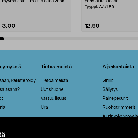
myymälästä – muista ottaa vanha
paristot kaukosää...
patruuna mukaasi m...
Tyyppi:
AA/LR6
3,00
12,99
Lisää ostoskoriin
Lisää ostoskoriin
ysymyksiä
Tietoa meistä
Ajankohtaista
isään/Rekisteröidy
Tietoa meistä
Grillit
 salasana?
Uutishuone
Säilytys
ot
Vastuullisuus
Painepesurit
ria
Ura
Ruohotrimmerit
Aurinkokennovala
tä