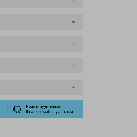
Nouda myymälästä
Ilmainen nouto myymälästä