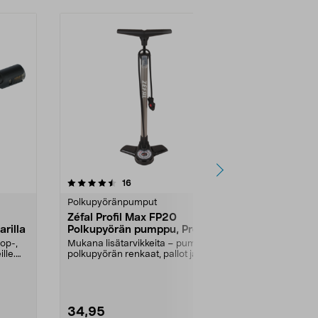
3.5 viidestä
arvostelut
4.5
16
3
tähdestä
tähdestä
Polkupyöränpumput
Polkupyörän
Zéfal Profil Max FP20
Polkupyörä
arilla
Polkupyörän pumppu, Presta,
Pieni ja kätev
Schrader, Dunlop
markkinoiden 
op-,
Mukana lisätarvikkeita – pumppaa
venttiiliin. Hel
lle.
polkupyörän renkaat, pallot ja
ilmapatjat. Ergo...
34,95
6,99