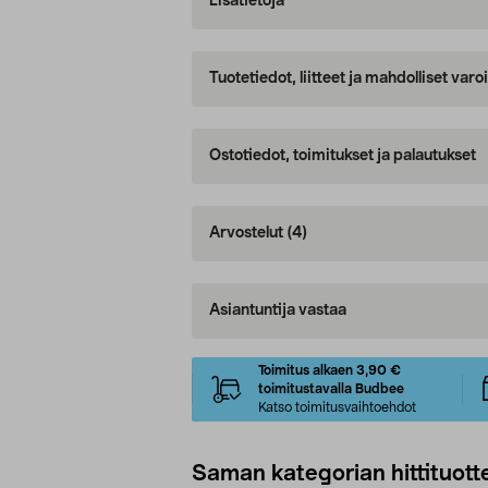
Lisätietoja
Tuotetiedot, liitteet ja mahdolliset var
Ostotiedot, toimitukset ja palautukset
Arvostelut
(4)
Asiantuntija vastaa
Toimitus alkaen 3,90 €
toimitustavalla Budbee
Katso toimitusvaihtoehdot
Saman kategorian hittituott