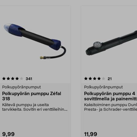
4.0 viidestä
arvostelut
4.5 viidestä
arvostelut
341
21
tähdestä
Polkupyöränpumput
Polkupyöränpumput
Polkupyörän pumppu Zéfal
Polkupyörän pumppu 4
318
sovittimella ja painemitt
Kätevä pumppu ja useita
Kaksitoiminen pumppu Dunl
tarvikkeita. Sovitin eri venttiileihin.
Presta- ja Schrader-venttiilei
Sopii myös ilmat...
Pieni, kannetta...
9,99
11,99