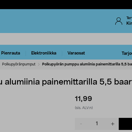
Ter
Ki
Pienrauta
Elektroniikka
Varaosat
Tarjo
Polkupyöränpumput
Polkupyörän pumppu alumiinia painemittarilla 5,5 ba
lumiinia painemittarilla 5,5 baar
11,99
(sis. ALV:n)
Product
quantity