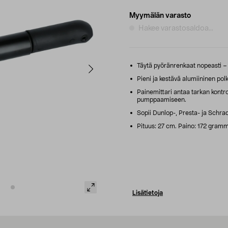
Myymälän varasto
Hakee varastosaldoa...
Täytä pyöränrenkaat nopeasti – 
Pieni ja kestävä alumiininen p
Painemittari antaa tarkan kontro
pumppaamiseen.
Sopii Dunlop-, Presta- ja Schrade
Pituus: 27 cm. Paino: 172 gram
Lisätietoja