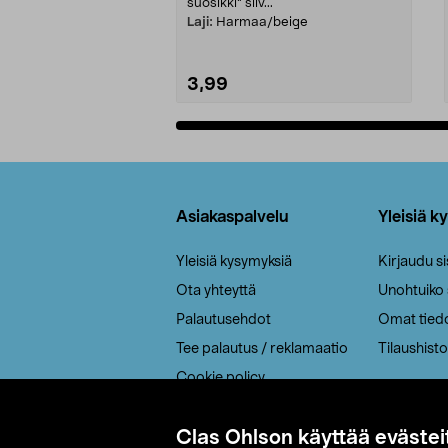
suosikki" siiv...
Laji:
Harmaa/beige
3,99
Lisää ostoskoriin
Alatunniste
Asiakaspalvelu
Yleisiä k
Yleisiä kysymyksiä
Kirjaudu s
Ota yhteyttä
Unohtuiko
Palautusehdot
Omat tied
Tee palautus / reklamaatio
Tilaushisto
Cookie policy
Toimitustavat
Clas Ohlson käyttää evästei
Saavutettavuus