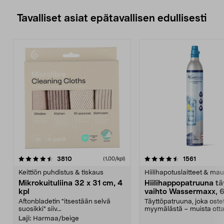
Tavalliset asiat epätavallisen edullisesti
4.5viidestä
arvostelut
4.5viidestä
arvostelu
3810
1561
(1,00/kpl)
tähdestä
t
Keittiön puhdistus & tiskaus
Hiilihapotuslaitteet & mau
Mikrokuituliina 32 x 31 cm, 4
Hiilihappopatruuna tä
kpl
vaihto Wassermaxx, 6
Aftonbladetin "itsestään selvä
Täyttöpatruuna, joka ost
suosikki" siiv...
myymälästä – muista ott
patruuna mukaasi m...
Laji:
Harmaa/beige