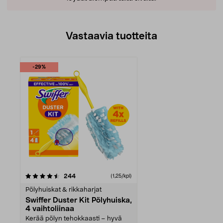
Vastaavia tuotteita
-29%
arvostelut
244
(1,25/kpl)
Pölyhuiskat & rikkaharjat
Swiffer Duster Kit Pölyhuiska,
4 vaihtoliinaa
Kerää pölyn tehokkaasti – hyvä