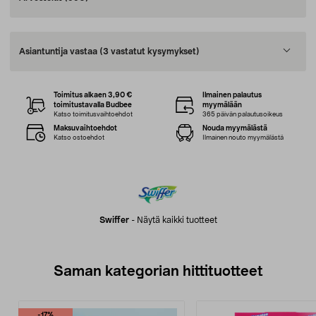
Asiantuntija vastaa
(3 vastatut kysymykset)
Toimitus alkaen 3,90 €
Ilmainen palautus
toimitustavalla Budbee
myymälään
Katso toimitusvaihtoehdot
365 päivän palautusoikeus
Maksuvaihtoehdot
Nouda myymälästä
Katso ostoehdot
Ilmainen nouto myymälästä
Swiffer
-
Näytä kaikki tuotteet
Saman kategorian hittituotteet
-17%