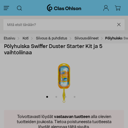
Etusivu
Koti
Siivous & puhdistus
Siivousvälineet
Pölyhuiska Swi
Pölyhuiska Swiffer Duster Starter Kit ja 5
vaihtoliinaa
Toivottavasti löydät
vastaavan tuotteen
alla olevien
tuotteiden joukosta.
Tietoa poistuneesta tuotteesta
löydät alempaa tältä sivulta.