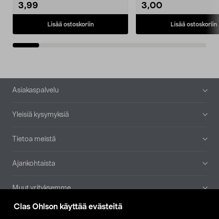
3,99
3,00
Lisää ostoskoriin
Lisää ostoskoriin
Alatunniste
Asiakaspalvelu
Yleisiä kysymyksiä
Tietoa meistä
Ajankohtaista
Muut yrityksemme
Clas Ohlson käyttää evästeitä
Etsi myymälä