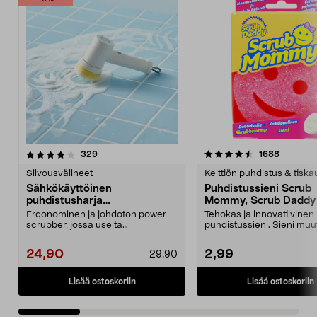
4.5 viidestä
arvostelut
4.5 viidestä
arvostelu
329
1688
tähdestä
t
Siivousvälineet
Keittiön puhdistus & tiska
Sähkökäyttöinen
Puhdistussieni Scrub
puhdistusharja
Mommy, Scrub Daddy
kylpyhuoneeseen ja keittiöön
Ergonominen ja johdoton power
Tehokas ja innovatiivinen
scrubber, jossa useita
puhdistussieni. Sieni muu
vaihdettavia päitä. Akkukäy...
kovaksi tai pehmeäksi ve..
24,90
2,99
29,90
Lisää ostoskoriin
Lisää ostoskoriin