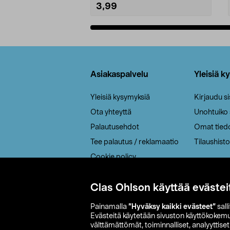
3,99
Lisää ostoskoriin
Alatunniste
Asiakaspalvelu
Yleisiä k
Yleisiä kysymyksiä
Kirjaudu s
Ota yhteyttä
Unohtuiko
Palautusehdot
Omat tied
Tee palautus / reklamaatio
Tilaushisto
Cookie policy
Toimitustavat
Clas Ohlson käyttää evästei
Saavutettavuus
Painamalla
”Hyväksy kaikki evästeet”
sall
Evästeitä käytetään sivuston käyttökokem
välttämättömät, toiminnalliset, analyyttise