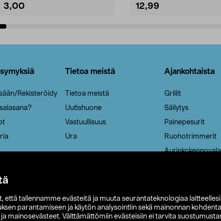
3,00
12,99
Lisää ostoskoriin
Lisää ostoskoriin
ysymyksiä
Tietoa meistä
Ajankohtaista
isään/Rekisteröidy
Tietoa meistä
Grillit
 salasana?
Uutishuone
Säilytys
ot
Vastuullisuus
Painepesurit
ria
Ura
Ruohotrimmerit
Aurinkokennovala
tä
it, että tallennamme evästeitä ja muuta seurantateknologiaa laitteelles
uksen parantamiseen ja käytön analysointiin sekä mainonnan kohdenta
t ja mainosevästeet. Välttämättömiin evästeisiin ei tarvita suostumustas