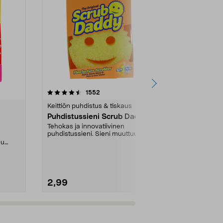
5.0 viidestä
arvostelut
4.5
1552
5
tähdestä
tähdestä
Keittiön puhdistus & tiskaus
Siivousväline
Puhdistussieni Scrub Daddy
Täyttöpakk
sähkökäytt
Tehokas ja innovatiivinen
puhdistusha
puhdistussieni. Sieni muuttuu
Täydellinen t
kovaksi tai pehmeäksi ve...
harjaa
uu
harjaa, 4 kiill
hankaussientä
2,99
10,90