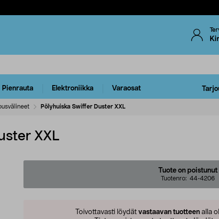
Ter
Ki
Pienrauta
Elektroniikka
Varaosat
Tarjo
ousvälineet
Pölyhuiska Swiffer Duster XXL
uster XXL
Tuote on poistunut
Tuotenro:
44-4206
Toivottavasti löydät
vastaavan tuotteen
alla o