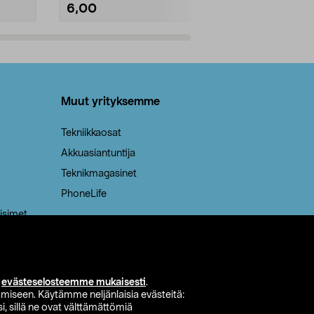
6,00
2,00
Lisää ostoskoriin
Lisää
Muut yrityksemme
Tekniikkaosat
Akkuasiantuntija
Teknikmagasinet
PhoneLife
isimet
i
evästeselosteemme mukaisesti
.
miseen. Käytämme neljänlaisia evästeitä:
i, sillä ne ovat välttämättömiä