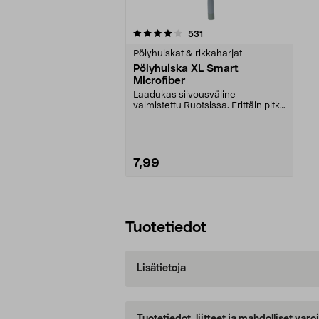
0viidestä
arvostelut
531
tähdestä
Pölyhuiskat & rikkaharjat
Pölyhuiska XL Smart
Microfiber
Laadukas siivousväline –
valmistettu Ruotsissa. Erittäin pitkä
mikrokuituinen pö...
7,99
Lisää ostoskoriin
Tuotetiedot
Lisätietoja