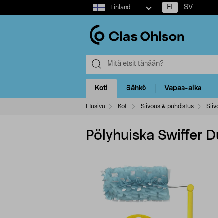
Select
FI
SV
Finland
market
Koti
Sähkö
Vapaa-aika
Etusivu
Koti
Siivous & puhdistus
Siiv
Pölyhuiska Swiffer D