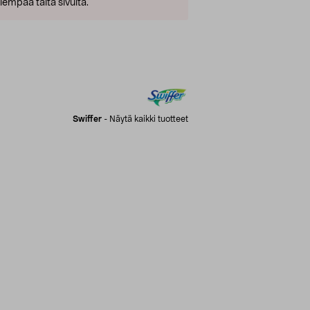
empaa tältä sivulta.
Swiffer
-
Näytä kaikki tuotteet