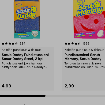
4.5 viidestä
arvostelut
4.5 viidestä
arvostelut
224
1688
tähdestä
Keittiön puhdistus & tiskaus
Keittiön puhdistus & tiskaus
Scrub Daddy Puhdistussieni
Puhdistussieni Scrub
Scour Daddy Steel, 2 kpl
Mommy, Scrub Daddy
Puhdistussieni, joka hankaa
Tehokas ja innovatiivinen
pinttyneen lian. Scrub Daddyn
puhdistussieni. Sieni muutt
Scour Daddy Steel on t...
kovaksi tai pehmeäksi ve...
4,99
2,99