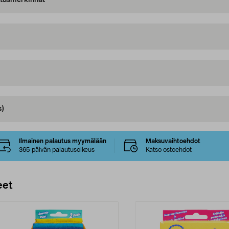
oitusmerkinnät
s)
Ilmainen palautus myymälään
Maksuvaihtoehdot
365 päivän palautusoikeus
Katso ostoehdot
eet