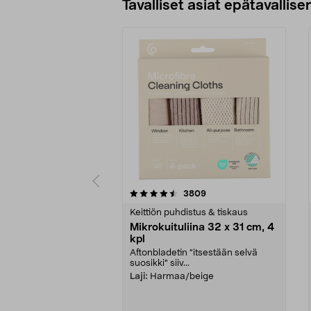
Tavalliset asiat epätavallisen
5viidestä
4.5viidestä
arvostelut
3809
tähdestä
tähdestä
Keittiön puhdistus & tiskaus
Mikrokuituliina 32 x 31 cm, 4
kpl
Aftonbladetin "itsestään selvä
suosikki" siiv...
Laji:
Harmaa/beige