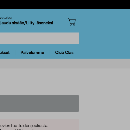
vetuloa
rjaudu sisään/Liity jäseneksi
ukset
Palvelumme
Club Clas
levien tuotteiden joukosta.