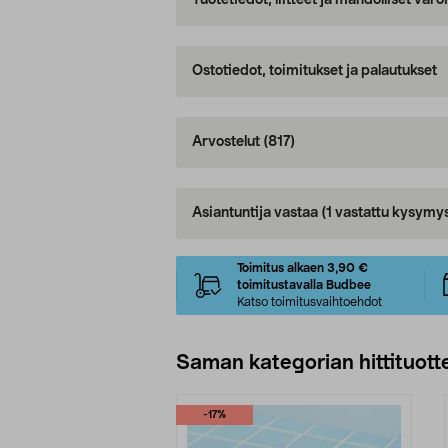
Tuotetiedot, liitteet ja mahdolliset var
Ostotiedot, toimitukset ja palautukset
Arvostelut
(817)
Asiantuntija vastaa
(1 vastattu kysymy
Toimitus alkaen 3,90 €
toimitustavalla Budbee
Katso toimitusvaihtoehdot
Saman kategorian hittituott
-17%