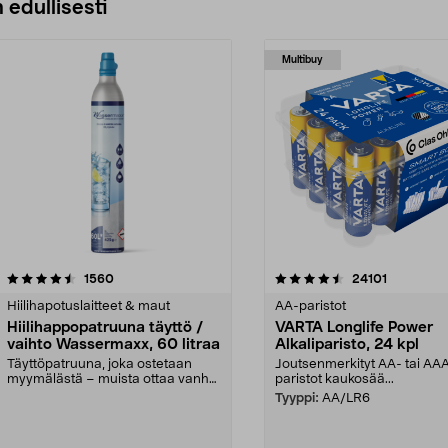
 edullisesti
Multibuy
4.5viidestä
arvostelut
4.5viidestä
arvostelut
1560
24101
tähdestä
Hiilihapotuslaitteet & maut
AA-paristot
Hiilihappopatruuna täyttö /
VARTA Longlife Power
vaihto Wassermaxx, 60 litraa
Alkaliparisto, 24 kpl
Täyttöpatruuna, joka ostetaan
Joutsenmerkityt AA- tai AA
myymälästä – muista ottaa vanha
paristot kaukosää...
patruuna mukaasi m...
Tyyppi:
AA/LR6