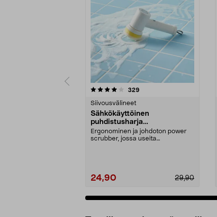
0 viidestä
4.5 viidestä
arvostelut
329
tähdestä
tähdestä
Siivousvälineet
Sähkökäyttöinen
puhdistusharja
kylpyhuoneeseen ja keittiöön
Ergonominen ja johdoton power
scrubber, jossa useita
vaihdettavia päitä. Akkukäy...
24,90
29,90