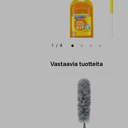
1
/
4
Vastaavia tuotteita