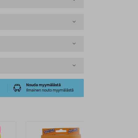
Nouda myymälästä
Ilmainen nouto myymälästä