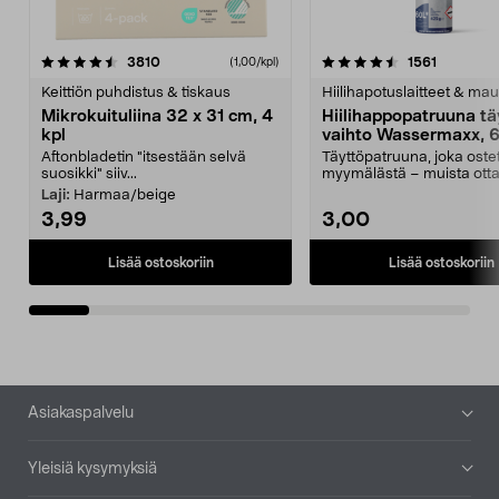
4.5viidestä
arvostelut
4.5viidestä
arvostelu
3810
1561
(1,00/kpl)
tähdestä
t
Keittiön puhdistus & tiskaus
Hiilihapotuslaitteet & mau
Mikrokuituliina 32 x 31 cm, 4
Hiilihappopatruuna tä
kpl
vaihto Wassermaxx, 6
Aftonbladetin "itsestään selvä
Täyttöpatruuna, joka ost
suosikki" siiv...
myymälästä – muista ott
patruuna mukaasi m...
Laji:
Harmaa/beige
3,99
3,00
Lisää ostoskoriin
Lisää ostoskoriin
Alatunniste
Asiakaspalvelu
Yleisiä kysymyksiä