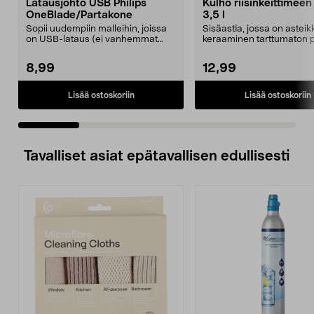
Latausjohto USB Philips
Kulho riisinkeittimeen
OneBlade/Partakone
3,5 l
Sopii uudempiin malleihin, joissa
Sisäastia, jossa on asteik
on USB-lataus (ei vanhemmat
keraaminen tarttumaton p
mallit, joissa on ...
Astia sopii Col...
8,99
12,99
Lisää ostoskoriin
Lisää ostoskoriin
Tavalliset asiat epätavallisen edullisesti