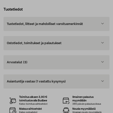
Tuotetiedot
Tuotetiedot, liitteet ja mahdolliset varoitusmerkinnät
Ostotiedot, toimitukset ja palautukset
Arvostelut
(3)
Asiantuntija vastaa
(1 vastattu kysymys)
Toimitus alkaen 3,90 €
Ilmainen palautus
toimitustavalla Budbee
myymälään
Katso toimitusvaihtoehdot
365 päivän palautusoikeus
Maksuvaihtoehdot
Nouda myymälästä
Katso ostoehdot
Ilmainen nouto myymälästä