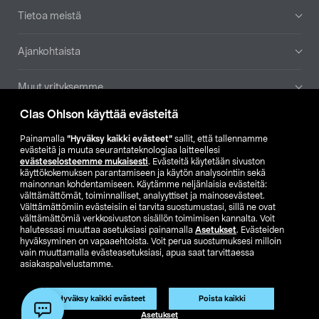
Tietoa meistä
Ajankohtaista
Muut yrityksemme
Clas Ohlson käyttää evästeitä
Etsi myymälä
Painamalla
”Hyväksy kaikki evästeet”
sallit, että tallennamme
evästeitä ja muuta seurantateknologiaa laitteellesi
SE
NO
FI
evästeselosteemme mukaisesti
. Evästeitä käytetään sivuston
käyttökokemuksen parantamiseen ja käytön analysointiin sekä
FI
SV
mainonnan kohdentamiseen. Käytämme neljänlaisia evästeitä:
välttämättömät, toiminnalliset, analyyttiset ja mainosevästeet.
Välttämättömiin evästeisiin ei tarvita suostumustasi, sillä ne ovat
välttämättömiä verkkosivuston sisällön toimimisen kannalta. Voit
halutessasi muuttaa asetuksiasi painamalla
Asetukset
. Evästeiden
hyväksyminen on vapaaehtoista. Voit perua suostumuksesi milloin
vain muuttamalla evästeasetuksiasi, apua saat tarvittaessa
asiakaspalvelustamme.
Club Clas
Ostoehdot
Tietosuojaseloste
Näytä hinnat ilman ALV:a
Tuote on poistunut
Hyväksy kaikki evästeet
Poista kaikki
Tuotenro:
51-668
Asetukset