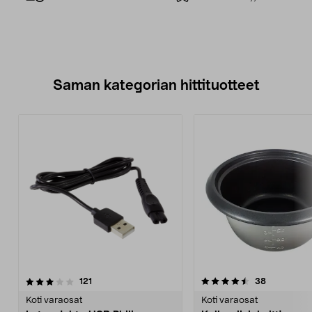
Saman kategorian hittituotteet
4.5 viidestä
arvostelut
4.5 viidestä
arvostelut
121
38
tähdestä
t
Koti varaosat
Koti varaosat