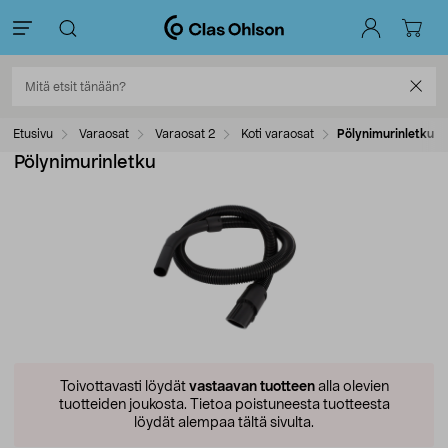
Etusivu
Varaosat
Varaosat 2
Koti varaosat
Pölynimurinletku
Pölynimurinletku
Toivottavasti löydät
vastaavan tuotteen
alla olevien
tuotteiden joukosta.
Tietoa poistuneesta tuotteesta
löydät alempaa tältä sivulta.