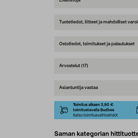
Lisätietoja
Tuotetiedot, liitteet ja mahdolliset var
Ostotiedot, toimitukset ja palautukset
Arvostelut
(17)
Asiantuntija vastaa
Toimitus alkaen 3,90 €
toimitustavalla Budbee
Katso toimitusvaihtoehdot
Saman kategorian hittituott