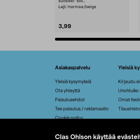
suosikki" siiv...
Laji:
Harmaa/beige
3,99
Lisää ostoskoriin
Alatunniste
Asiakaspalvelu
Yleisiä k
Yleisiä kysymyksiä
Kirjaudu s
Ota yhteyttä
Unohtuiko
Palautusehdot
Omat tied
Tee palautus / reklamaatio
Tilaushisto
Cookie policy
Toimitustavat
Saavutettavuus
Clas Ohlson käyttää evästei