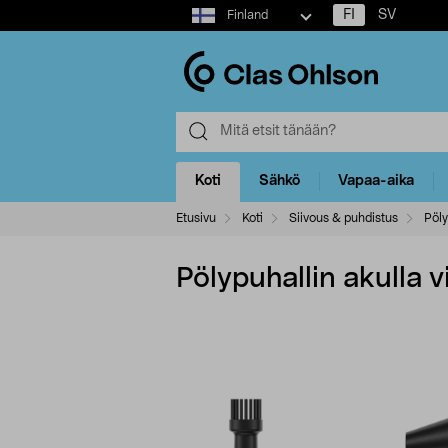
Select
FI
SV
Finland
market
Koti
Sähkö
Vapaa-aika
Etusivu
Koti
Siivous & puhdistus
Pöly
Pölypuhallin akulla v