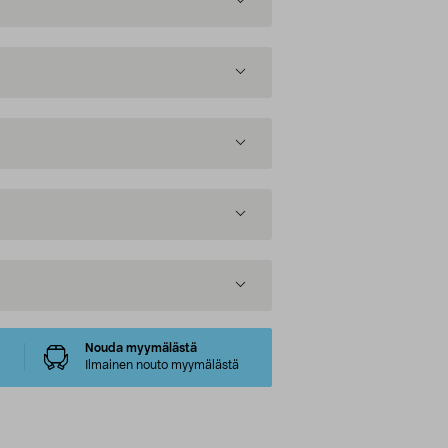
Nouda myymälästä
Ilmainen nouto myymälästä