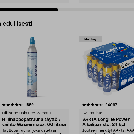
 edullisesti
Multibuy
4.5viidestä
arvostelut
4.5viidestä
arvostelu
1559
24097
tähdestä
Hiilihapotuslaitteet & maut
AA-paristot
Hiilihappopatruuna täyttö /
VARTA Longlife Power
vaihto Wassermaxx, 60 litraa
Alkaliparisto, 24 kpl
Täyttöpatruuna, joka ostetaan
Joutsenmerkityt AA- tai AA