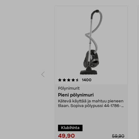
5 viidestä
4.5 viidestä
arvostelut
1400
tähdestä
tähdestä
Pölynimurit
Pieni pölynimuri
Kätevä käyttää ja mahtuu pieneen
tilaan. Sopiva pölypussi 44-1786-
5. Kompakti pö...
Klubihinta
49,90
59,90