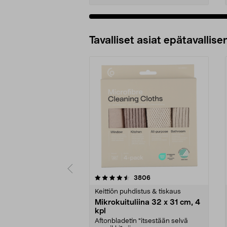
Tavalliset asiat epätavallisen
5viidestä
4.5viidestä
arvostelut
3806
tähdestä
tähdestä
Keittiön puhdistus & tiskaus
Mikrokuituliina 32 x 31 cm, 4
kpl
Aftonbladetin "itsestään selvä