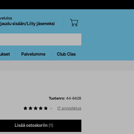
vetuloa
rjaudu sisään/Liity jäseneksi
ukset
Palvelumme
Club Clas
Tuotenro:
44-6428
17
arvostelua
Lisää ostoskoriin
(1)