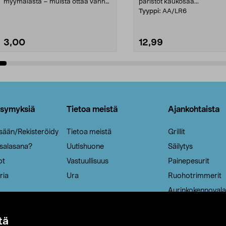
myymälästä – muista ottaa vanha
paristot kaukosää...
patruuna mukaasi m...
Tyyppi:
AA/LR6
3,00
12,99
Lisää ostoskoriin
Lisää ostoskoriin
ysymyksiä
Tietoa meistä
Ajankohtaista
isään/Rekisteröidy
Tietoa meistä
Grillit
 salasana?
Uutishuone
Säilytys
ot
Vastuullisuus
Painepesurit
ria
Ura
Ruohotrimmerit
Aurinkokennovala
tä