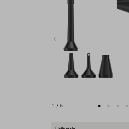
1
/
5