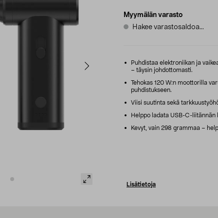
Myymälän varasto
Hakee varastosaldoa...
Puhdistaa elektroniikan ja vaikea
– täysin johdottomasti.
Tehokas 120 W:n moottorilla varu
puhdistukseen.
Viisi suutinta sekä tarkkuustyöhö
Helppo ladata USB-C-liitännän 
Kevyt, vain 298 grammaa – hel
Lisätietoja