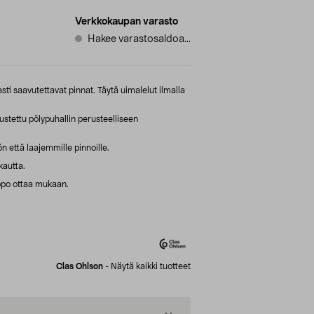
Verkkokaupan varasto
Hakee varastosaldoa...
sti saavutettavat pinnat. Täytä uimalelut ilmalla
stettu pölypuhallin perusteelliseen
n että laajemmille pinnoille.
kautta.
ppo ottaa mukaan.
Clas Ohlson
-
Näytä kaikki tuotteet