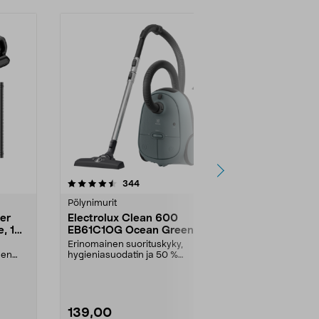
4.5 viidestä
arvostelut
5.0
344
4
tähdestä
tähdestä
Pölynimurit
Pölynimurit
ser
Electrolux Clean 600
Xiaomi Dust
le, 120
EB61C1OG Ocean Green
Pölypunkki-
Pölynimuri
Erinomainen suorituskyky,
Nelitoiminen 
een
hygieniasuodatin ja 50 %
– pidä vuodeva
uusiomuovia. Sopiva pölypussi...
puhtaina. Xi...
139,00
49,95