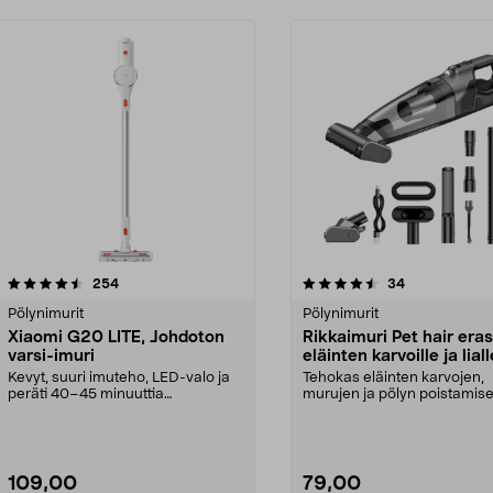
4.5 viidestä
arvostelut
4.5 viidestä
arvostelut
254
34
tähdestä
Pölynimurit
Pölynimurit
Xiaomi G20 LITE, Johdoton
Rikkaimuri Pet hair era
varsi-imuri
eläinten karvoille ja lial
W
Kevyt, suuri imuteho, LED-valo ja
Tehokas eläinten karvojen,
peräti 40–45 minuuttia
murujen ja pölyn poistamis
käyttöaikaa vakiotilass...
huonekaluista ja lattio...
109,00
79,00