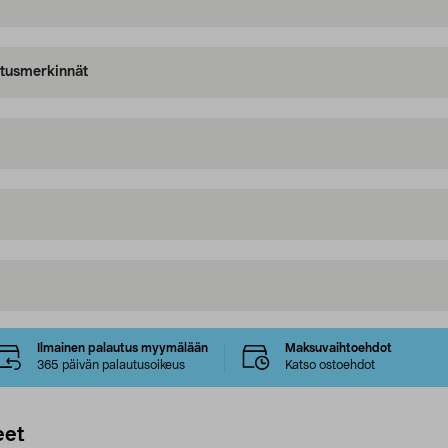
oitusmerkinnät
Ilmainen palautus myymälään
Maksuvaihtoehdot
365 päivän palautusoikeus
Katso ostoehdot
eet