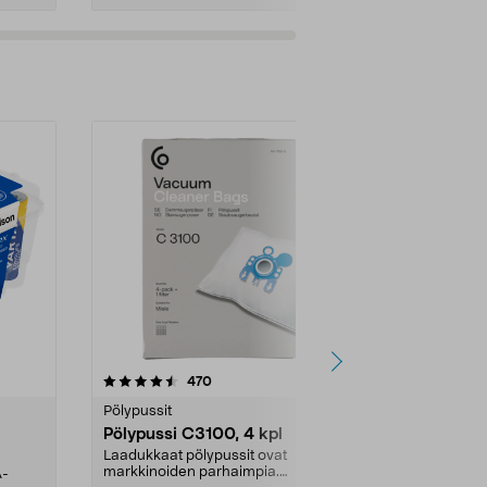
t
4.5viidestä
arvostelut
4.5
470
6
tähdestä
tähdestä
Pölypussit
Kierrätys & ro
Pölypussi C3100, 4 kpl
Roskapussi,
kahvat, 30 l
Laadukkaat pölypussit ovat
markkinoiden parhaimpia.
A-
Testivoittaja 