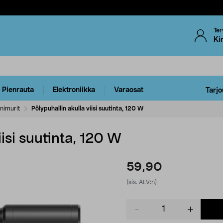
Ter
Ki
Pienrauta
Elektroniikka
Varaosat
Tarjo
nimurit
Pölypuhallin akulla viisi suutinta, 120 W
iisi suutinta, 120 W
59,90
(sis. ALV:n)
Product
quantity