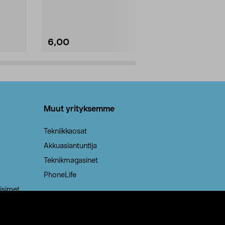
Kestävä, jopa 50 % suurempi ...
roskapussi u
Roskapussi, jo
6,00
2,00
Lisää ostoskoriin
Lisää
Muut yrityksemme
Tekniikkaosat
Akkuasiantuntija
Teknikmagasinet
PhoneLife
isimet