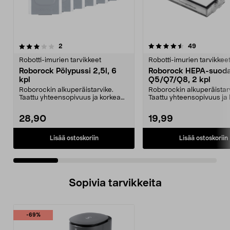
4.5 viidestä
arvostelut
4.5 viidestä
arvostelut
2
49
tähdestä
t
Robotti-imurien tarvikkeet
Robotti-imurien tarvikkee
Roborock Pölypussi 2,5l, 6
Roborock HEPA-suoda
kpl
Q5/Q7/Q8, 2 kpl
Roborockin alkuperäistarvike.
Roborockin alkuperäistarv
Taattu yhteensopivuus ja korkea
Taattu yhteensopivuus ja
laatu. 2,5 litran ...
laatu. Tehokas suo...
28,90
19,99
Lisää ostoskoriin
Lisää ostoskoriin
Sopivia tarvikkeita
-69%