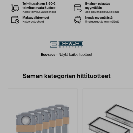
Toimitus alkaen 3,90 €
Ilmainen palautus
toimitustavalla Budbee
myymälään
Katso toimitusvaihtoehdot
365 päivän palautusoikeus
Maksuvaihtoehdot
Nouda myymälästä
Katso ostoehdot
Ilmainen nouto myymälästä
Ecovacs
-
Näytä kaikki tuotteet
Saman kategorian hittituotteet