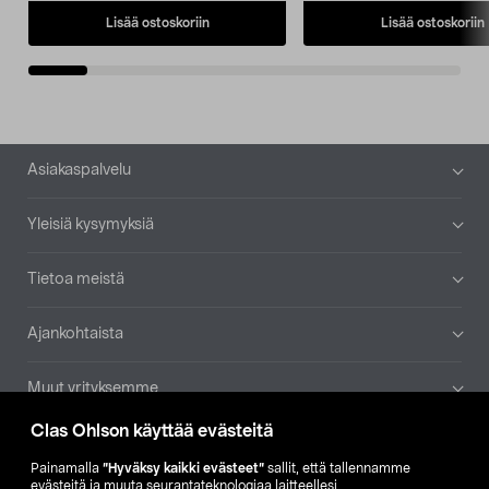
Lisää ostoskoriin
Lisää ostoskoriin
Alatunniste
Asiakaspalvelu
Yleisiä kysymyksiä
Tietoa meistä
Ajankohtaista
Muut yrityksemme
Clas Ohlson käyttää evästeitä
Etsi myymälä
Painamalla
”Hyväksy kaikki evästeet”
sallit, että tallennamme
evästeitä ja muuta seurantateknologiaa laitteellesi