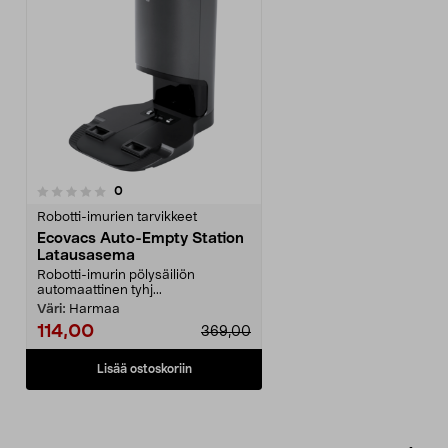
arvostelut
0
Robotti-imurien tarvikkeet
Ecovacs Auto-Empty Station
Latausasema
Robotti-imurin pölysäiliön
automaattinen tyhj...
Väri:
Harmaa
114,00
369,00
Lisää ostoskoriin