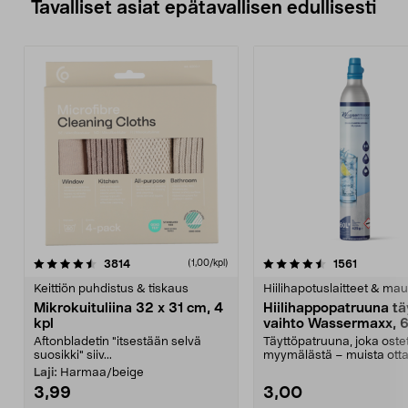
Tavalliset asiat epätavallisen edullisesti
4.5viidestä
arvostelut
4.5viidestä
arvostelu
3814
1561
(1,00/kpl)
tähdestä
t
Keittiön puhdistus & tiskaus
Hiilihapotuslaitteet & mau
Mikrokuituliina 32 x 31 cm, 4
Hiilihappopatruuna tä
kpl
vaihto Wassermaxx, 6
Aftonbladetin "itsestään selvä
Täyttöpatruuna, joka ost
suosikki" siiv...
myymälästä – muista ott
patruuna mukaasi m...
Laji:
Harmaa/beige
3,99
3,00