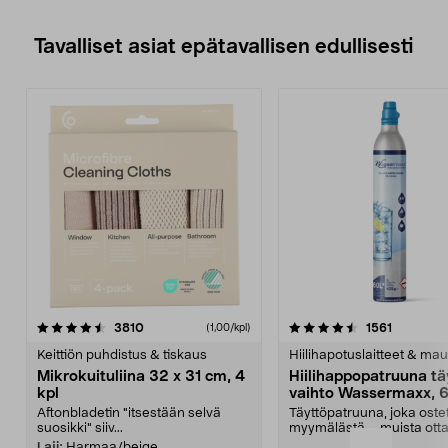
sähkötyökalu käynnistetään.
• Sisältää imuletkun (2,5 m),
jatkoputket, suulakkeita,
Tavalliset asiat epätavallisen edullisesti
suodattimen ja paperisen
pöypussin.
4.5viidestä
arvostelut
4.5viidestä
arvostelu
3810
1561
(1,00/kpl)
tähdestä
t
Keittiön puhdistus & tiskaus
Hiilihapotuslaitteet & mau
Mikrokuituliina 32 x 31 cm, 4
Hiilihappopatruuna tä
kpl
vaihto Wassermaxx, 6
Aftonbladetin "itsestään selvä
Täyttöpatruuna, joka ost
suosikki" siiv...
myymälästä – muista ott
patruuna mukaasi m...
Laji:
Harmaa/beige