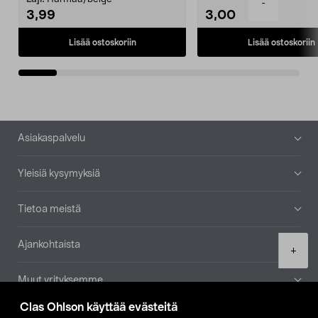
-
3,99
3,00
Lisää ostoskoriin
Lisää ostoskoriin
Alatunniste
Asiakaspalvelu
Yleisiä kysymyksiä
Tietoa meistä
Ajankohtaista
Product
+
quantity
Muut yrityksemme
Clas Ohlson käyttää evästeitä
Etsi myymälä