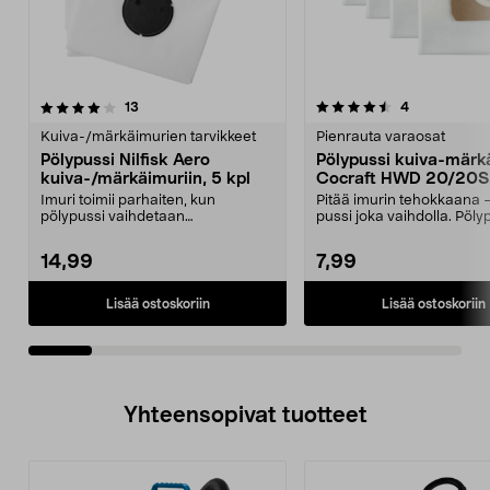
4.5viidestä
arvostelut
4.0viidestä
arvostelut
13
4
tähdestä
t
Kuiva-/märkäimurien tarvikkeet
Pienrauta varaosat
Pölypussi Nilfisk Aero
Pölypussi kuiva-märk
kuiva-/märkäimuriin, 5 kpl
Cocraft HWD 20/20S,
Imuri toimii parhaiten, kun
Pitää imurin tehokkaana 
pölypussi vaihdetaan
pussi joka vaihdolla. Pöly
säännöllisesti. Pölypussit Nilf...
Cocraft-kuiva-...
14,99
7,99
Lisää ostoskoriin
Lisää ostoskoriin
Yhteensopivat tuotteet