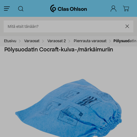
Etusivu
Varaosat
Varaosat 2
Pienrauta varaosat
Pölysuodatin
Pölysuodatin Cocraft-kuiva-/märkäimuriin