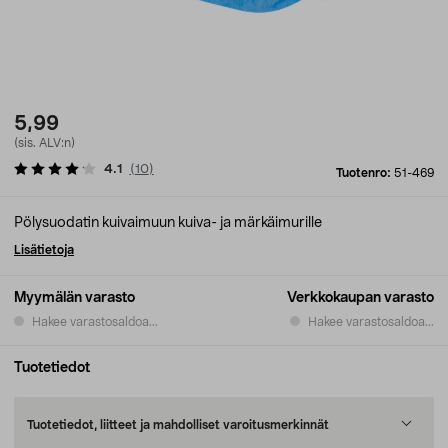
5,99
(sis. ALV:n)
4.1
(
10
)
Tuotenro:
51-469
Pölysuodatin kuivaimuun kuiva- ja märkäimurille
Lisätietoja
Myymälän varasto
Verkkokaupan varasto
Hakee varastosaldoa...
Hakee varastosaldoa...
Tuotetiedot
Tuotetiedot, liitteet ja mahdolliset varoitusmerkinnät