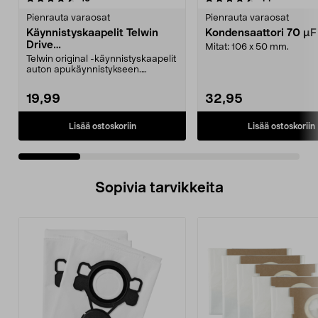
tähdestä
t
Pienrauta varaosat
Pienrauta varaosat
Käynnistyskaapelit Telwin
Kondensaattori 70 µ
Drive
Mitat: 106 x 50 mm.
Mini/9000/13000/1250/150
Telwin original -käynnistyskaapelit
0/1750, EC5
auton apukäynnistykseen.
Käynnistyskaapelit ...
19,99
32,95
Lisää ostoskoriin
Lisää ostoskoriin
Sopivia tarvikkeita