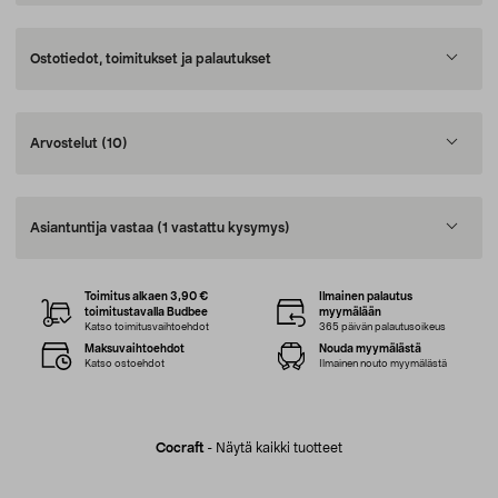
Ostotiedot, toimitukset ja palautukset
Arvostelut
(10)
Asiantuntija vastaa
(1 vastattu kysymys)
Toimitus alkaen 3,90 €
Ilmainen palautus
toimitustavalla Budbee
myymälään
Katso toimitusvaihtoehdot
365 päivän palautusoikeus
Maksuvaihtoehdot
Nouda myymälästä
Katso ostoehdot
Ilmainen nouto myymälästä
Cocraft
-
Näytä kaikki tuotteet