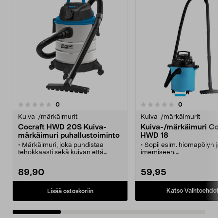
arvostelut
arvostelut
0
0
0.0 viidestä
0.0 viidestä
tähdestä
t
Kuiva-/märkäimurit
Kuiva-/märkäimurit
Cocraft HWD 20S Kuiva-
Kuiva-/märkäimuri Co
märkäimuri puhallustoiminto
HWD 18
• Märkäimuri, joka puhdistaa
• Sopii esim. hiomapölyn 
tehokkaasti sekä kuivan että
imemiseen.
märän lian.
• Johdon tipustus ja paikk
• Cocraft HWD 20S – tehokas
tarvikkeille.
89,90
59,95
märkä-kuivaimuri
• Mukana kaksi erilaista
puhallustoiminnolla.
suodatinta.
• Märkä-kuivaimuri, jossa 20 litran
Katso Vaihtoehdo
Lisää ostoskoriin
säiliö ja tukevat pyörät.
• Integroitu laiteliitäntä käynnistää
imurin automaattisesti, kun liitetty