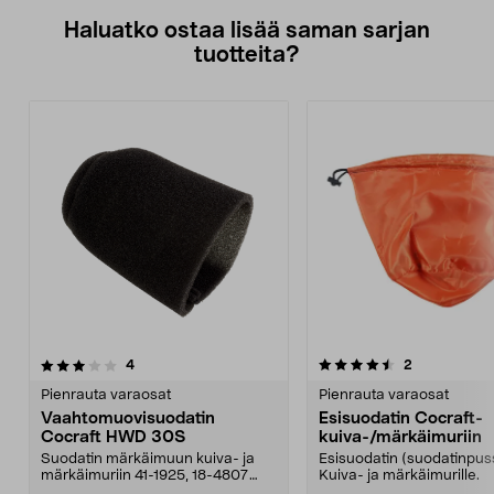
Haluatko ostaa lisää saman sarjan
tuotteita?
4.5viidestä
arvostelut
arvostelut
4
2
tähdestä
Pienrauta varaosat
Pienrauta varaosat
Vaahtomuovisuodatin
Esisuodatin Cocraft-
Cocraft HWD 30S
kuiva-/märkäimuriin
Suodatin märkäimuun kuiva- ja
Esisuodatin (suodatinpus
märkäimuriin 41-1925, 18-4807
Kuiva- ja märkäimurille.
(HWD30S).