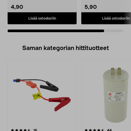
4,90
5,90
Lisää ostoskoriin
Lisää ostoskoriin
Saman kategorian hittituotteet
4.5 viidestä
arvostelut
4.0 viidestä
arvostelut
16
44