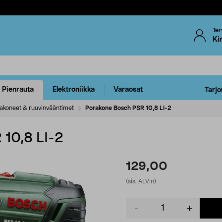
Ter
Ki
Pienrauta
Elektroniikka
Varaosat
Tarjo
akoneet & ruuvinvääntimet
Porakone Bosch PSR 10,8 LI-2
10,8 LI-2
129,00
(sis. ALV:n)
Product
quantity