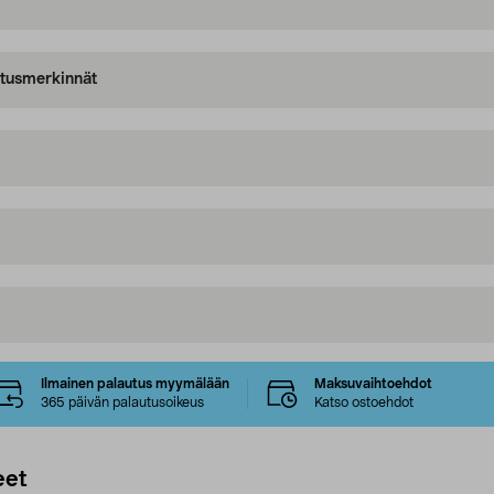
oitusmerkinnät
Ilmainen palautus myymälään
Maksuvaihtoehdot
365 päivän palautusoikeus
Katso ostoehdot
eet