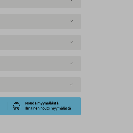
Nouda myymälästä
Ilmainen nouto myymälästä