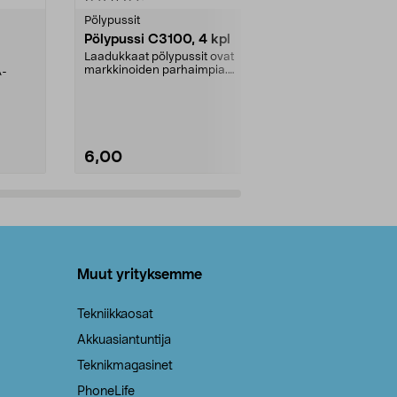
tähdestä
tähdestä
Pölypussit
Kierrätys & ro
Pölypussi C3100, 4 kpl
Roskapussi,
kahvat, 30 l
Laadukkaat pölypussit ovat
markkinoiden parhaimpia.
A-
Testivoittaja 
Kestävä, jopa 50 % suurempi ...
roskapussi u
Roskapussi, jo
6,00
2,00
Lisää ostoskoriin
Lisää
Muut yrityksemme
Tekniikkaosat
Akkuasiantuntija
Teknikmagasinet
PhoneLife