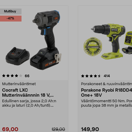
Multibuy
-47%
4.5 viidestä
arvostelut
4.5 viidestä
arvostelut
66
414
tähdestä
Mutterinvääntimet
Porakoneet & ruuvinväänti
Cocraft LXC
Porakone Ryobi R18DD
Mutterinväännnin 18 V,
One+ 18V
mukana akku, IW500-BL
Edullinen sarja, jossa 2,0 Ah:n
Vääntömomentti 50 Nm. Po
akku ja laturi (2,0 Ah/tunti).
puuta jopa 38 mm ja metalli
Cocraft LXC IW500...
mm. Ryobi R18DD4 -po...
69,00
149,90
129,00