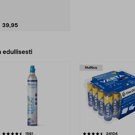
39,95
Lisää ostoskoriin
 edullisesti
Multibuy
4.5viidestä
arvostelut
4.5viidestä
arvostelut
1561
24104