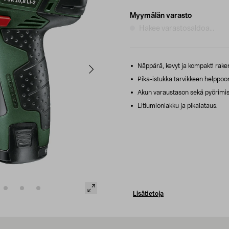
Myymälän varasto
Hakee varastosaldoa...
Näppärä, kevyt ja kompakti rake
Pika-istukka tarvikkeen helppoo
Akun varaustason sekä pyörimis
Litiumioniakku ja pikalataus.
Lisätietoja