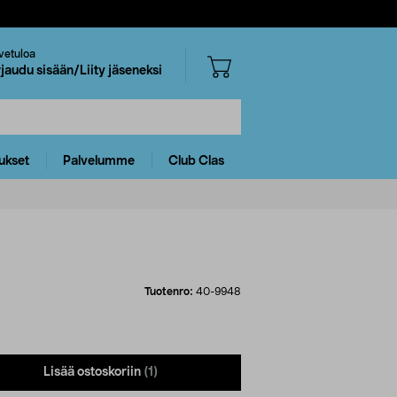
vetuloa
rjaudu sisään/Liity jäseneksi
ukset
Palvelumme
Club Clas
Tuotenro:
40-9948
Lisää ostoskoriin
(1)