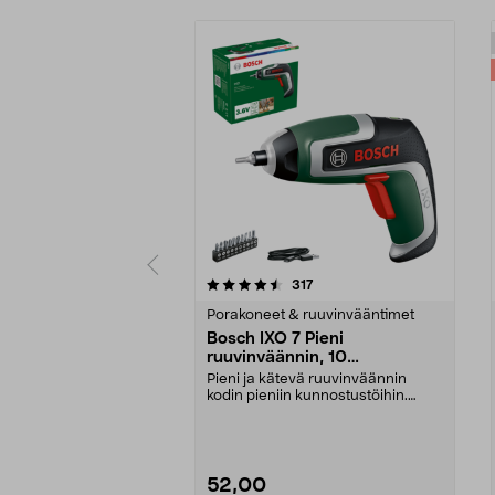
5 viidestä
4.0 viidestä
arvostelut
317
tähdestä
tähdestä
Porakoneet & ruuvinvääntimet
Bosch IXO 7 Pieni
ruuvinväännin, 10
ruuvauskärkeä, ladattava
Pieni ja kätevä ruuvinväännin
kodin pieniin kunnostustöihin.
Bosch IXO 7 – johdo...
52,00