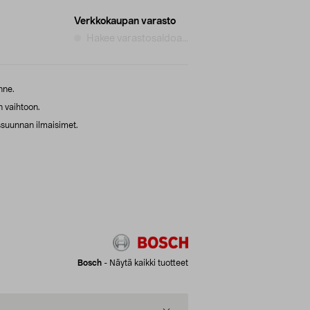
Verkkokaupan varasto
Hakee varastosaldoa...
nne.
n vaihtoon.
suunnan ilmaisimet.
Bosch
-
Näytä kaikki tuotteet