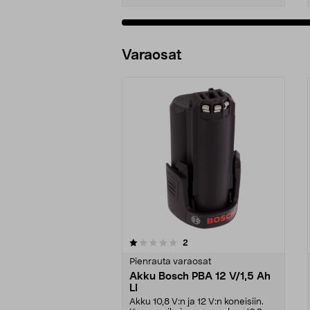
Varaosat
0viidestä
4.0viidestä
arvostelut
2
tähdestä
tähdestä
Pienrauta varaosat
Akku Bosch PBA 12 V/1,5 Ah
LI
Akku 10,8 V:n ja 12 V:n koneisiin.