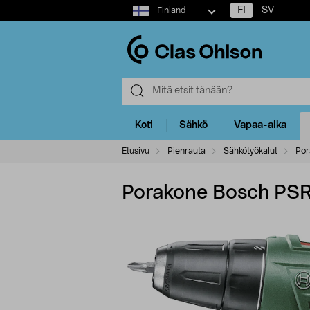
Select
FI
SV
Finland
market
Koti
Sähkö
Vapaa-aika
Etusivu
Pienrauta
Sähkötyökalut
Por
Porakone Bosch PSR 