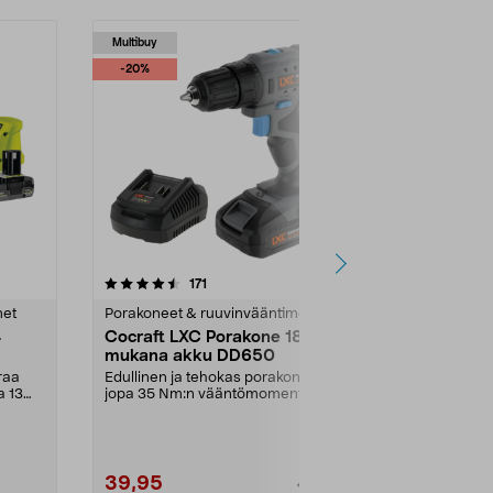
Multibuy
-20%
4.5 viidestä
arvostelut
4.5
171
4
tähdestä
tähdestä
met
Porakoneet & ruuvinvääntimet
Porakoneet &
4
Cocraft LXC Porakone 18 V,
Bosch 18V 
mukana akku DD650
tarviketta 
raa
Edullinen ja tehokas porakone
Suuri, edullin
a 13
jopa 35 Nm:n vääntömomentilla.
kätevä syste
Cocraft LXC DD650 –...
EasyImpact 18
39,95
99,00
49,95