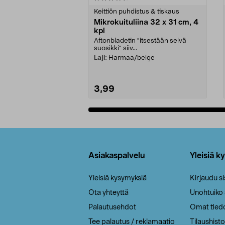
tähdestä
tähdestä
Keittiön puhdistus & tiskaus
Mikrokuituliina 32 x 31 cm, 4
kpl
Aftonbladetin "itsestään selvä
suosikki" siiv...
Laji:
Harmaa/beige
3,99
Lisää ostoskoriin
Alatunniste
Asiakaspalvelu
Yleisiä k
Yleisiä kysymyksiä
Kirjaudu s
Ota yhteyttä
Unohtuiko
Palautusehdot
Omat tied
Tee palautus / reklamaatio
Tilaushisto