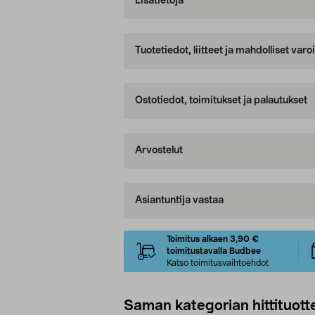
Lisätietoja
Tuotetiedot, liitteet ja mahdolliset var
Ostotiedot, toimitukset ja palautukset
Arvostelut
Asiantuntija vastaa
Toimitus alkaen 3,90 €
toimitustavalla Budbee
Katso toimitusvaihtoehdot
Saman kategorian hittituott