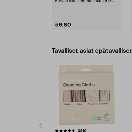
Korvaa aikaisemman akun 10,8
V/1,3 Ah (2 607 ...
59,80
Katso Vaihtoehdot
Tavalliset asiat epätavallisen
5viidestä
4.5viidestä
arvostelut
3810