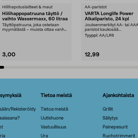
tähdestä
Hiilihapotuslaitteet & maut
AA-paristot
Hiilihappopatruuna täyttö /
VARTA Longlife Power
vaihto Wassermaxx, 60 litraa
Alkaliparisto, 24 kpl
Täyttöpatruuna, joka ostetaan
Joutsenmerkityt AA- tai AA
myymälästä – muista ottaa vanha
paristot kaukosää...
patruuna mukaasi m...
Tyyppi:
AA/LR6
3,00
12,99
Lisää ostoskoriin
Lisää ostoskoriin
ysymyksiä
Tietoa meistä
Ajankohtaista
isään/Rekisteröidy
Tietoa meistä
Grillit
 salasana?
Uutishuone
Säilytys
ot
Vastuullisuus
Painepesurit
ria
Ura
Ruohotrimmerit