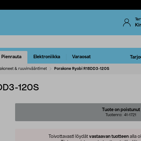
Ter
Ki
Pienrauta
Elektroniikka
Varaosat
Tarjo
akoneet & ruuvinvääntimet
Porakone Ryobi R18DD3-120S
8DD3-120S
Tuote on poistunut
Tuotenro:
41-1721
Toivottavasti löydät
vastaavan tuotteen
alla o