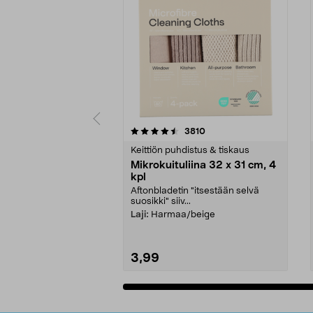
5viidestä
4.5viidestä
arvostelut
3810
tähdestä
tähdestä
Keittiön puhdistus & tiskaus
Mikrokuituliina 32 x 31 cm, 4
kpl
Aftonbladetin "itsestään selvä
suosikki" siiv...
Laji:
Harmaa/beige
3,99
Lisää ostoskoriin