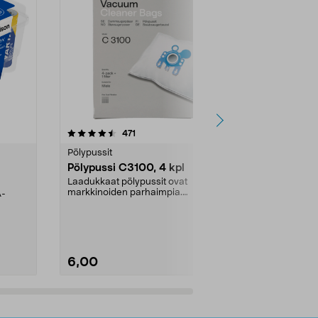
4.5viidestä
arvostelut
4.5
471
6
tähdestä
tähdestä
Pölypussit
Kierrätys & ro
Pölypussi C3100, 4 kpl
Roskapussi,
kahvat, 30 l
Laadukkaat pölypussit ovat
markkinoiden parhaimpia.
A-
Testivoittaja 
Kestävä, jopa 50 % suurempi ...
roskapussi u
Roskapussi, jo
6,00
2,00
Lisää ostoskoriin
Lisää