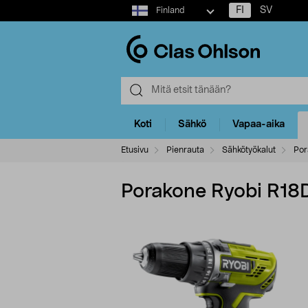
Select
FI
SV
Finland
market
Koti
Sähkö
Vapaa-aika
Etusivu
Pienrauta
Sähkötyökalut
Por
Porakone Ryobi R1