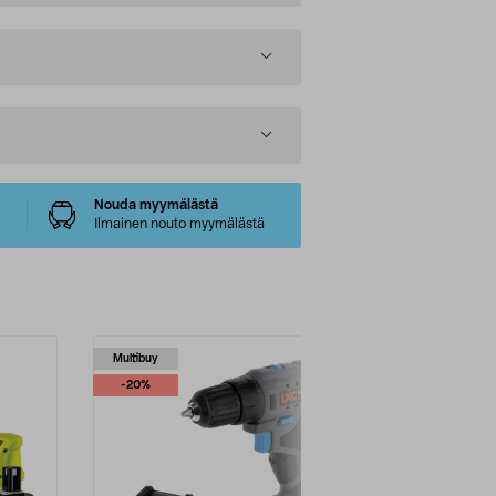
Nouda myymälästä
Ilmainen nouto myymälästä
Multibuy
-20%