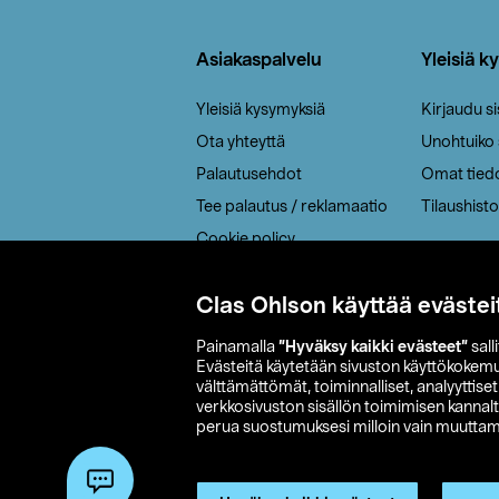
Alatunniste
Asiakaspalvelu
Yleisiä k
Yleisiä kysymyksiä
Kirjaudu s
Ota yhteyttä
Unohtuiko
Palautusehdot
Omat tied
Tee palautus / reklamaatio
Tilaushisto
Cookie policy
Toimitustavat
Clas Ohlson käyttää evästei
Saavutettavuus
Painamalla
”Hyväksy kaikki evästeet”
sall
Evästeitä käytetään sivuston käyttökokem
välttämättömät, toiminnalliset, analyyttise
verkkosivuston sisällön toimimisen kannalt
perua suostumuksesi milloin vain muuttama
© 2026 Clas