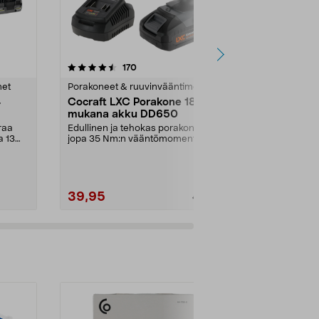
4.5 viidestä
arvostelut
4.5
170
4
tähdestä
tähdestä
met
Porakoneet & ruuvinvääntimet
Porakoneet &
4
Cocraft LXC Porakone 18 V,
Bosch 18V 
mukana akku DD650
tarviketta 
raa
Edullinen ja tehokas porakone
Suuri, edullin
a 13
jopa 35 Nm:n vääntömomentilla.
kätevä syste
Cocraft LXC DD650 –...
EasyImpact 18
39,95
99,00
49,95