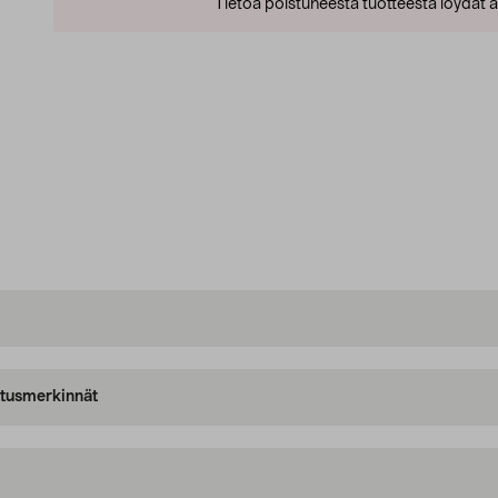
Tietoa poistuneesta tuotteesta löydät al
oitusmerkinnät