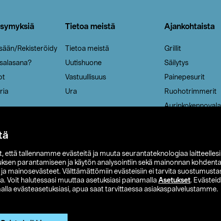
ysymyksiä
Tietoa meistä
Ajankohtaista
isään/Rekisteröidy
Tietoa meistä
Grillit
 salasana?
Uutishuone
Säilytys
ot
Vastuullisuus
Painepesurit
ria
Ura
Ruohotrimmerit
Aurinkokennovala
tä
it, että tallennamme evästeitä ja muuta seurantateknologiaa laitteelles
uksen parantamiseen ja käytön analysointiin sekä mainonnan kohdenta
t ja mainosevästeet. Välttämättömiin evästeisiin ei tarvita suostumustas
a. Voit halutessasi muuttaa asetuksiasi painamalla
Asetukset
. Evästei
lla evästeasetuksiasi, apua saat tarvittaessa asiakaspalvelustamme.
 Ohlson
Club Clas
Ostoehdot
Tietosuojaseloste
Et
Näytä hinnat ilman ALV:a