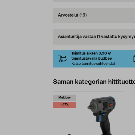
Arvostelut
(19)
Asiantuntija vastaa
(1 vastattu kysymy
Toimitus alkaen 3,90 €
toimitustavalla Budbee
Katso toimitusvaihtoehdot
Saman kategorian hittituott
Multibuy
-47%