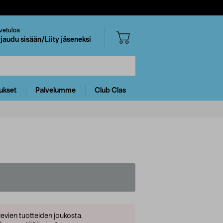
vetuloa
rjaudu sisään/Liity jäseneksi
ukset
Palvelumme
Club Clas
levien tuotteiden joukosta.