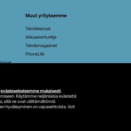
Muut yrityksemme
Tekniikkaosat
Akkuasiantuntija
Teknikmagasinet
PhoneLife
isimet
i
evästeselosteemme mukaisesti
.
miseen. Käytämme neljänlaisia evästeitä:
i, sillä ne ovat välttämättömiä
den hyväksyminen on vapaaehtoista. Voit
si myymälä