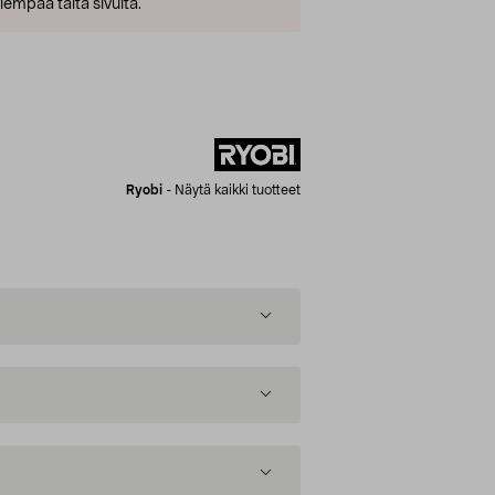
empaa tältä sivulta.
Ryobi
-
Näytä kaikki tuotteet