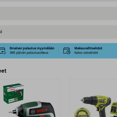
s)
Ilmainen palautus myymälään
Maksuvaihtoehdot
365 päivän palautusoikeus
Katso ostoehdot
eet