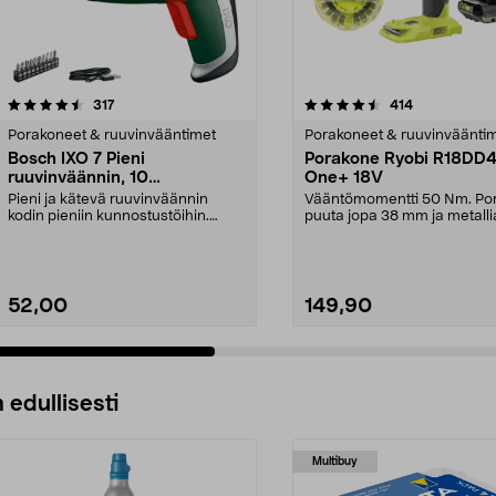
4.5 viidestä
arvostelut
4.5 viidestä
arvostelut
317
414
tähdestä
Porakoneet & ruuvinvääntimet
Porakoneet & ruuvinväänti
Bosch IXO 7 Pieni
Porakone Ryobi R18DD
ruuvinväännin, 10
One+ 18V
ruuvauskärkeä, ladattava
Pieni ja kätevä ruuvinväännin
Vääntömomentti 50 Nm. Po
kodin pieniin kunnostustöihin.
puuta jopa 38 mm ja metalli
Bosch IXO 7 – johdo...
mm. Ryobi R18DD4 -po...
52,00
149,90
 edullisesti
Multibuy