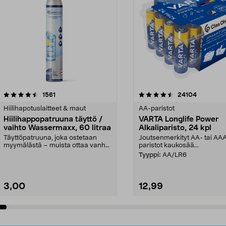
4.5viidestä
arvostelut
4.5viidestä
arvostelut
1561
24104
tähdestä
Hiilihapotuslaitteet & maut
AA-paristot
Hiilihappopatruuna täyttö /
VARTA Longlife Power
vaihto Wassermaxx, 60 litraa
Alkaliparisto, 24 kpl
Täyttöpatruuna, joka ostetaan
Joutsenmerkityt AA- tai AA
myymälästä – muista ottaa vanha
paristot kaukosää...
patruuna mukaasi m...
Tyyppi:
AA/LR6
3,00
12,99
Lisää ostoskoriin
Lisää ostoskoriin