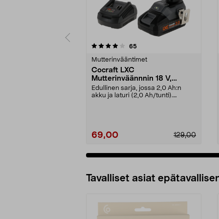
0 viidestä
4.5 viidestä
arvostelut
65
tähdestä
tähdestä
Mutterinvääntimet
Cocraft LXC
Mutterinväännnin 18 V,
mukana akku, IW500-BL
Edullinen sarja, jossa 2,0 Ah:n
akku ja laturi (2,0 Ah/tunti).
Cocraft LXC IW500...
69,00
129,00
Tavalliset asiat epätavallisen