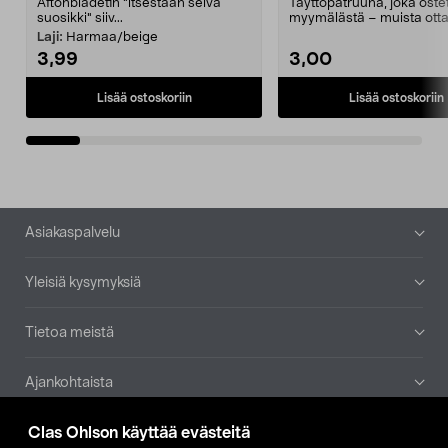
Aftonbladetin "itsestään selvä
Täyttöpatruuna, joka ost
suosikki" siiv...
myymälästä – muista ott
patruuna mukaasi m...
Laji:
Harmaa/beige
3,99
3,00
Lisää ostoskoriin
Lisää ostoskoriin
Alatunniste
Asiakaspalvelu
Yleisiä kysymyksiä
Tietoa meistä
Ajankohtaista
Clas Ohlson käyttää evästeitä
Muut yrityksemme