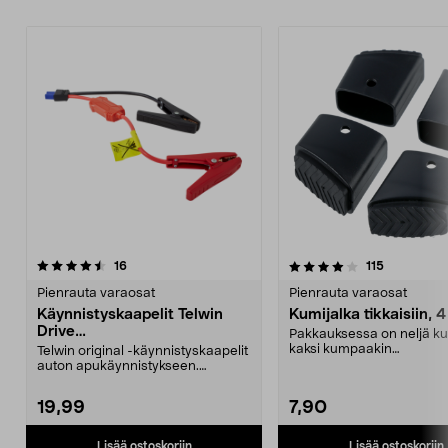
4.0 viidestä
arvostelut
4.5 viidestä
arvostelut
16
115
tähdestä
t
Pienrauta varaosat
Pienrauta varaosat
Käynnistyskaapelit Telwin
Kumijalka tikkaisiin, 4
Drive
Pakkauksessa on neljä ku
Mini/9000/13000/1250/150
kaksi kumpaakin
Telwin original -käynnistyskaapelit
0/1750, EC5
kokoa.Sisämitat:Iso jalka: 2
auton apukäynnistykseen.
Käynnistyskaapelit ...
19,99
7,90
Lisää ostoskoriin
Lisää ostoskoriin