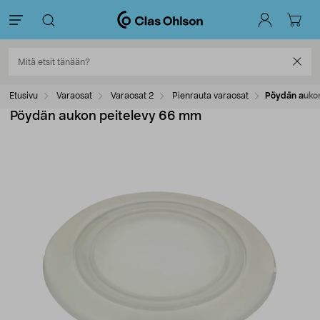
Etusivu
Varaosat
Varaosat 2
Pienrauta varaosat
Pöydän auko
Pöydän aukon peitelevy 66 mm