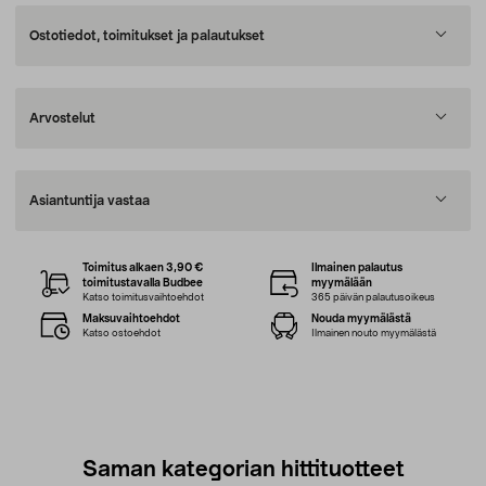
Ostotiedot, toimitukset ja palautukset
Arvostelut
Asiantuntija vastaa
Toimitus alkaen 3,90 €
Ilmainen palautus
toimitustavalla Budbee
myymälään
Katso toimitusvaihtoehdot
365 päivän palautusoikeus
Maksuvaihtoehdot
Nouda myymälästä
Katso ostoehdot
Ilmainen nouto myymälästä
Saman kategorian hittituotteet