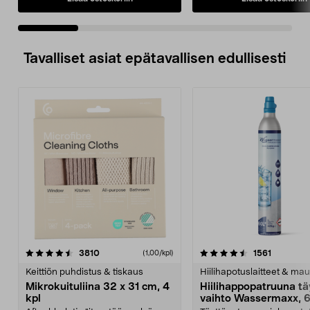
Tavalliset asiat epätavallisen edullisesti
4.5viidestä
arvostelut
4.5viidestä
arvostelu
3810
1561
(1,00/kpl)
tähdestä
t
Keittiön puhdistus & tiskaus
Hiilihapotuslaitteet & mau
Mikrokuituliina 32 x 31 cm, 4
Hiilihappopatruuna tä
kpl
vaihto Wassermaxx, 6