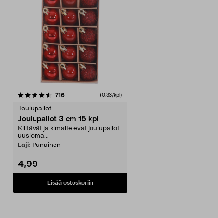
arvostelut
716
(0,33/kpl)
Joulupallot
Joulupallot 3 cm 15 kpl
Kiiltävät ja kimaltelevat joulupallot
uusioma...
Laji:
Punainen
4,99
Lisää ostoskoriin