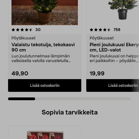
4.5 viidestä
arvostelut
4.5 viidestä
arvostelut
30
758
tähdestä
t
Pöytäkuuset
Pöytäkuuset
Valaistu tekotuija, tekokasvi
Pieni joulukuusi Eker
90 cm
cm, LED-valot
Luo joulutunnelmaa lämpimän
Pieni joulukuusi on helppo 
valkoisella valolla varustetulla
eri paikkoihin – pöydälle,
tekokuusella. Kauni...
sisäänkäyntiin t...
49,90
19,99
Lisää ostoskoriin
Lisää ostoskoriin
Sopivia tarvikkeita