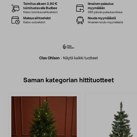
Toimitus alkaen 3,90 €
Ilmainen palautus
toimitustavalla Budbee
myymälään
Katso toimitusvaihtoehdot
365 päivän palautusoikeus
Maksuvaihtoehdot
Nouda myymälästä
Katso ostoehdot
Ilmainen nouto myymälästä
Clas Ohlson
-
Näytä kaikki tuotteet
Saman kategorian hittituotteet