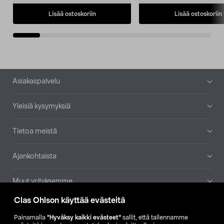
Lisää ostoskoriin
Lisää ostoskoriin
Alatunniste
Asiakaspalvelu
Yleisiä kysymyksiä
Tietoa meistä
Ajankohtaista
Muut yrityksemme
Clas Ohlson käyttää evästeitä
Etsi myymälä
Painamalla
”Hyväksy kaikki evästeet”
sallit, että tallennamme