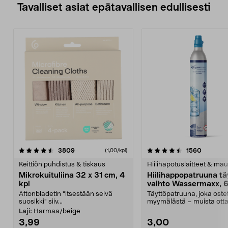
Tavalliset asiat epätavallisen edullisesti
4.5viidestä
arvostelut
4.5viidestä
arvostel
3809
1560
(1,00/kpl)
tähdestä
t
Keittiön puhdistus & tiskaus
Hiilihapotuslaitteet & mau
Mikrokuituliina 32 x 31 cm, 4
Hiilihappopatruuna tä
kpl
vaihto Wassermaxx, 6
Aftonbladetin "itsestään selvä
Täyttöpatruuna, joka ost
suosikki" siiv...
myymälästä – muista ott
patruuna mukaasi m...
Laji:
Harmaa/beige
3,99
3,00