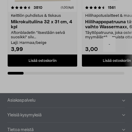
4.5viidestä
arvostelut
4.5viidestä
arvostelu
3810
1561
(1,00/kpl)
tähdestä
t
Keittiön puhdistus & tiskaus
Hiilihapotuslaitteet & mau
Mikrokuituliina 32 x 31 cm, 4
Hiilihappopatruuna tä
kpl
vaihto Wassermaxx, 6
Aftonbladetin "itsestään selvä
Täyttöpatruuna, joka ost
suosikki" siiv...
myymälästä – muista ott
patruuna mukaasi m...
Laji:
Harmaa/beige
-
3,99
3,00
Lisää ostoskoriin
Lisää ostoskoriin
Alatunniste
Asiakaspalvelu
Yleisiä kysymyksiä
Tietoa meistä