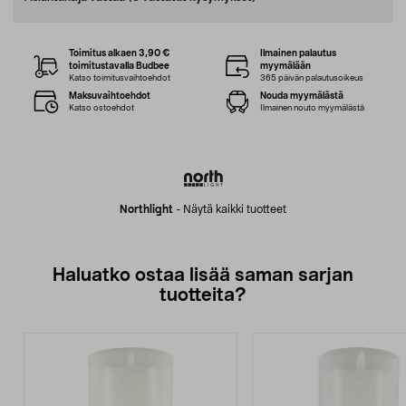
Toimitus alkaen 3,90 €
Ilmainen palautus
toimitustavalla Budbee
myymälään
Katso toimitusvaihtoehdot
365 päivän palautusoikeus
Maksuvaihtoehdot
Nouda myymälästä
Katso ostoehdot
Ilmainen nouto myymälästä
Northlight
-
Näytä kaikki tuotteet
Haluatko ostaa lisää saman sarjan
tuotteita?