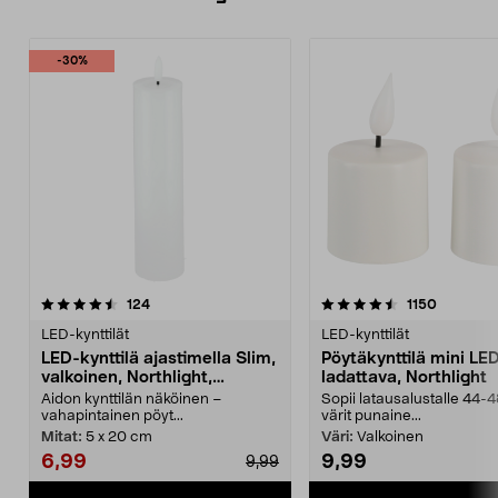
-30%
4.5 viidestä
arvostelut
4.5 viidestä
arvostelu
124
1150
tähdestä
t
LED-kynttilät
LED-kynttilät
LED-kynttilä ajastimella Slim,
Pöytäkynttilä mini LED
valkoinen, Northlight,
ladattava, Northlight
halkaisija 5 cm
Aidon kynttilän näköinen –
Sopii latausalustalle 44-
vahapintainen pöyt...
värit punaine...
Mitat:
5 x 20 cm
Väri:
Valkoinen
6,99
9,99
9,99