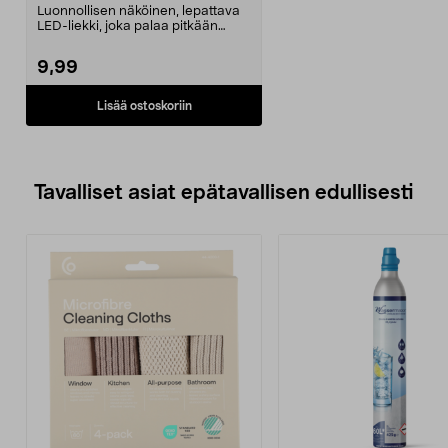
valkoinen 2 kpl, Northlight
Luonnollisen näköinen, lepattava
LED-liekki, joka palaa pitkään
yhdellä lataukse...
9,99
Lisää ostoskoriin
Tavalliset asiat epätavallisen edullisesti