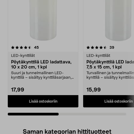
4.5viidestä
arvostelut
4.5viidestä
arvostelut
45
39
tähdestä
t
LED-kynttilät
LED-kynttilät
Pöytäkynttilä LED ladattava,
Pöytäkynttilä LED lada
10 x 20 cm, 1 kpl
7,5 x 15 cm, 1 kpl
Suuri ja tunnelmallinen LED-
Turvallinen ja tunnelmall
kynttilä – sisältyy kynttiläsarjaan,
kynttilä – sisältyy kynttilä
jonka kynttilöi...
jonka kyn...
17,99
15,99
Lisää ostoskoriin
Lisää ostoskoriin
Saman kategorian hittituotteet