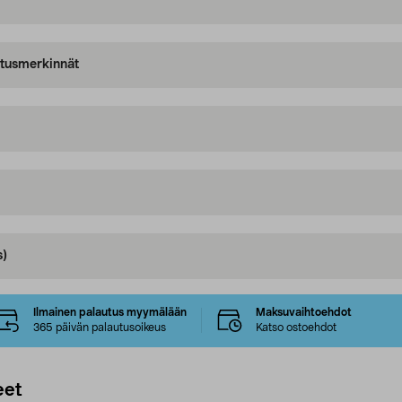
oitusmerkinnät
s)
Ilmainen palautus myymälään
Maksuvaihtoehdot
365 päivän palautusoikeus
Katso ostoehdot
eet