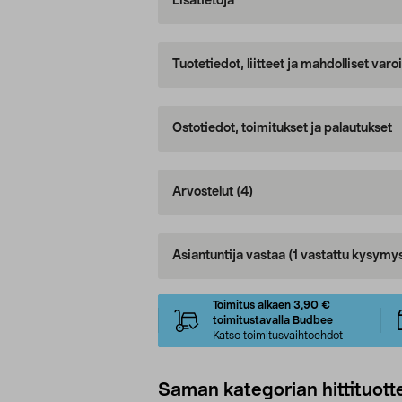
Lisätietoja
Tuotetiedot, liitteet ja mahdolliset var
Ostotiedot, toimitukset ja palautukset
Arvostelut
(4)
Asiantuntija vastaa
(1 vastattu kysymy
Toimitus alkaen 3,90 €
toimitustavalla Budbee
Katso toimitusvaihtoehdot
Saman kategorian hittituott