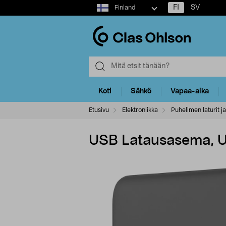
Select
FI
SV
Finland
market
Koti
Sähkö
Vapaa-aika
Etusivu
Elektroniikka
Puhelimen laturit ja
USB Latausasema, U