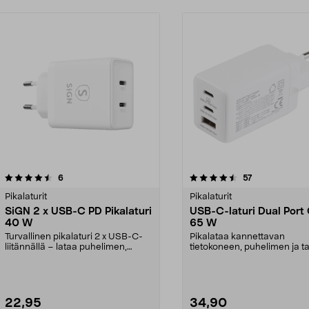
4.5 viidestä
arvostelut
4.5 viidestä
arvostelut
6
57
tähdestä
Pikalaturit
Pikalaturit
SiGN 2 x USB-C PD Pikalaturi
USB-C-laturi Dual Port
40 W
65 W
Turvallinen pikalaturi 2 x USB-C-
Pikalataa kannettavan
liitännällä – lataa puhelimen,
tietokoneen, puhelimen ja ta
tietokoneen jne....
jopa 65 watin teholla. ...
22,95
34,90