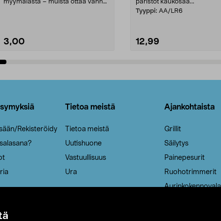
myymälästä – muista ottaa vanha
paristot kaukosää...
patruuna mukaasi m...
Tyyppi:
AA/LR6
3,00
12,99
Lisää ostoskoriin
Lisää ostoskoriin
ysymyksiä
Tietoa meistä
Ajankohtaista
isään/Rekisteröidy
Tietoa meistä
Grillit
 salasana?
Uutishuone
Säilytys
ot
Vastuullisuus
Painepesurit
ria
Ura
Ruohotrimmerit
Aurinkokennovala
tä