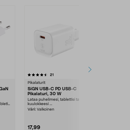
4.5 viidestä
arvostelut
4.5
21
6
tähdestä
tähdestä
Pikalaturit
Pikalaturit
 GaN
SiGN USB-C PD USB-C
Latauskotel
Pikalaturi, 30 W
GaN 70 W, 
Lataa puhelimesi, tablettisi tai
Lataa tietokon
bletin
kuulokkeesi ...
yhtä aikaa – 
Laturi, jossa...
Väri:
Valkoinen
17,99
44,90