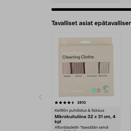
Tavalliset asiat epätavallisen
5viidestä
4.5viidestä
arvostelut
3810
tähdestä
tähdestä
Keittiön puhdistus & tiskaus
Mikrokuituliina 32 x 31 cm, 4
kpl
Aftonbladetin "itsestään selvä