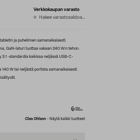
Verkkokaupan varasto
Hakee varastosaldoa...
tabletin ja puhelimen samanaikaisesti.
, GaN-laturi tuottaa vakaan 240 W:n tehon.
y 3.1 -standardia kaikissa neljässä USB-C-
 140 W tai neljästä portista samanaikaisesti.
isältyvät.
Clas Ohlson
-
Näytä kaikki tuotteet