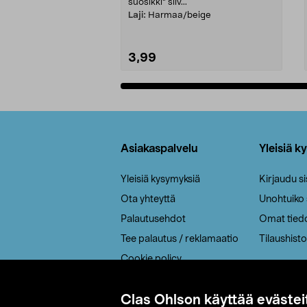
suosikki" siiv...
Laji:
Harmaa/beige
3,99
Lisää ostoskoriin
Alatunniste
Asiakaspalvelu
Yleisiä k
Yleisiä kysymyksiä
Kirjaudu s
Ota yhteyttä
Unohtuiko
Palautusehdot
Omat tied
Tee palautus / reklamaatio
Tilaushisto
Cookie policy
Toimitustavat
Clas Ohlson käyttää evästei
Saavutettavuus