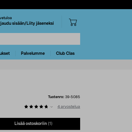
vetuloa
rjaudu sisään/Liity jäseneksi
ukset
Palvelumme
Club Clas
Tuotenro:
39-5085
4
arvostelua
Lisää ostoskoriin
(1)