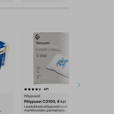
4.5viidestä
arvostelut
4.5
471
6
tähdestä
tähdestä
Pölypussit
Kierrätys & ro
Pölypussi C3100, 4 kpl
Roskapussi,
kahvat, 30 l
Laadukkaat pölypussit ovat
markkinoiden parhaimpia.
A-
Testivoittaja 