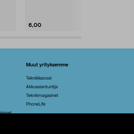
Kestävä, jopa 50 % suurempi ...
roskapussi u
Roskapussi, jo
6,00
2,00
Lisää ostoskoriin
Lisää
Muut yrityksemme
Tekniikkaosat
Akkuasiantuntija
Teknikmagasinet
PhoneLife
isimet