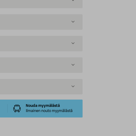
Nouda myymälästä
Ilmainen nouto myymälästä