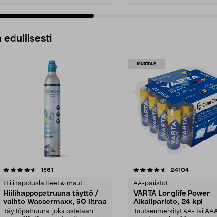
 edullisesti
Multibuy
4.5viidestä
arvostelut
4.5viidestä
arvostelut
1561
24104
tähdestä
Hiilihapotuslaitteet & maut
AA-paristot
Hiilihappopatruuna täyttö /
VARTA Longlife Power
vaihto Wassermaxx, 60 litraa
Alkaliparisto, 24 kpl
Täyttöpatruuna, joka ostetaan
Joutsenmerkityt AA- tai AA