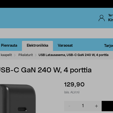
Ter
Ki
Pienrauta
Elektroniikka
Varaosat
Tarjo
 kaapelit
Pikalaturit
USB Latausasema, USB-C GaN 240 W, 4 porttia
SB-C GaN 240 W, 4 porttia
129,90
(sis. ALV:n)
Product
quantity