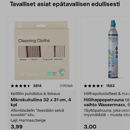
Tavalliset asiat epätavallisen edullisesti
4.5viidestä
arvostelut
4.5viidestä
arvostelu
3814
1563
(1,00/kpl)
tähdestä
t
Keittiön puhdistus & tiskaus
Hiilihapotuslaitteet & mau
Mikrokuituliina 32 x 31 cm, 4
Hiilihappopatruuna tä
kpl
vaihto Wassermaxx, 6
Aftonbladetin "itsestään selvä
Täyttöpatruuna, joka ost
suosikki" siiv...
myymälästä – muista ott
patruuna mukaasi m...
Laji:
Harmaa/beige
3,99
3,00