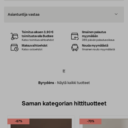
Asiantuntija vastaa
Toimitus alkaen 3,90 €
Ilmainen palautus
toimitustavalla Budbee
myymälään
Katso toimitusvaihtoehdot
365 päivän palautusoikeus
Maksuvaihtoehdot
Nouda myymälästä
Katso ostoehdot
Ilmainen nouto myymälästä
Byrydéns
-
Näytä kaikki tuotteet
Saman kategorian hittituotteet
-67%
-70%