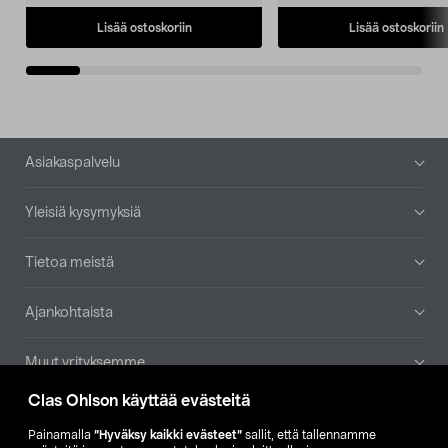
Lisää ostoskoriin
Lisää ostoskoriin
Alatunniste
Asiakaspalvelu
Yleisiä kysymyksiä
Tietoa meistä
Ajankohtaista
Muut yrityksemme
Clas Ohlson käyttää evästeitä
Etsi myymälä
Painamalla
”Hyväksy kaikki evästeet”
sallit, että tallennamme