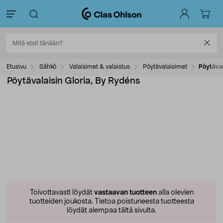
Etusivu
Sähkö
Valaisimet & valaistus
Pöytävalaisimet
Pöytäval
Pöytävalaisin Gloria, By Rydéns
Toivottavasti löydät
vastaavan tuotteen
alla olevien
tuotteiden joukosta.
Tietoa poistuneesta tuotteesta
löydät alempaa tältä sivulta.