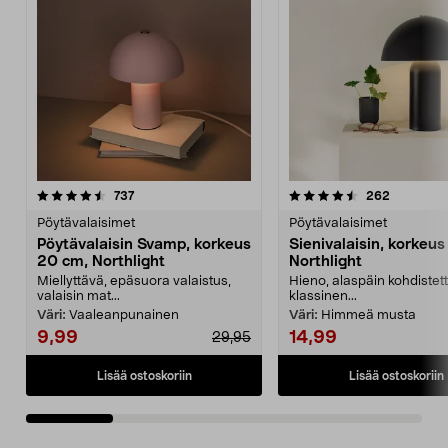
4.5 viidestä
arvostelut
4.5 viidestä
arvostelut
737
262
tähdestä
t
Pöytävalaisimet
Pöytävalaisimet
Pöytävalaisin Svamp, korkeus
Sienivalaisin, korkeu
20 cm, Northlight
Northlight
Miellyttävä, epäsuora valaistus,
Hieno, alaspäin kohdistett
valaisin mat...
klassinen...
Väri:
Vaaleanpunainen
Väri:
Himmeä musta
9,99
14,99
29,95
Lisää ostoskoriin
Lisää ostoskoriin