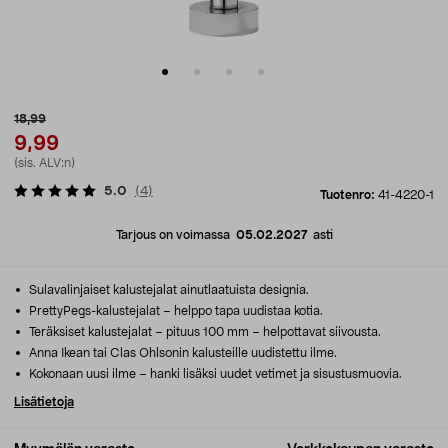
18,99
9,99
(sis. ALV:n)
5.0
(
4
)
Tuotenro:
41-4220-1
Tarjous on voimassa
05.02.2027
asti
Sulavalinjaiset kalustejalat ainutlaatuista designia.
PrettyPegs-kalustejalat – helppo tapa uudistaa kotia.
Teräksiset kalustejalat – pituus 100 mm – helpottavat siivousta.
Anna Ikean tai Clas Ohlsonin kalusteille uudistettu ilme.
Kokonaan uusi ilme – hanki lisäksi uudet vetimet ja sisustusmuovia.
Lisätietoja