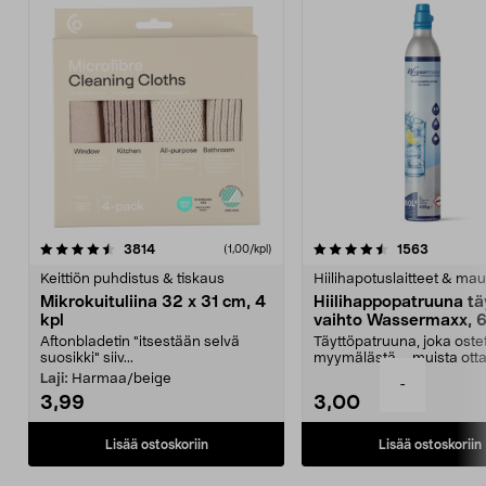
4.5viidestä
arvostelut
4.5viidestä
arvostelu
3814
1563
(1,00/kpl)
tähdestä
t
Keittiön puhdistus & tiskaus
Hiilihapotuslaitteet & mau
Mikrokuituliina 32 x 31 cm, 4
Hiilihappopatruuna tä
kpl
vaihto Wassermaxx, 6
Aftonbladetin "itsestään selvä
Täyttöpatruuna, joka ost
suosikki" siiv...
myymälästä – muista ott
patruuna mukaasi m...
Laji:
Harmaa/beige
-
3,99
3,00
Lisää ostoskoriin
Lisää ostoskoriin