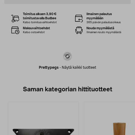
Toimitus alkaen 3,90 €
Ilmainen palautus
toimitustavalla Budbee
myymälään
Katso toimitusvaihtoehdot
365 päivän palautusoikeus
Maksuvaihtoehdot
Nouda myymälästä
Katso ostoehdot
Ilmainen nouto myymälästä
Prettypegs
-
Näytä kaikki tuotteet
Saman kategorian hittituotteet