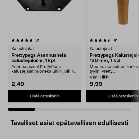
4.5 viidestä
arvostelut
4.5 viidestä
arvostelut
31
41
tähdestä
t
Kalustejalat
Kalustejalat
Prettypegs Asennushela
Prettypegs Kalustejal
kalustejaloille, 1 kpl
120 mm, 1 kpl
Asenna puiset PrettyPegs-
Muuttaa kalusteen korkeu
kalustejalat huonekaluihin, joihin
tyylin. Pretty...
jalkoja ei saa asenn...
Väri:
Tiikki
2,49
9,99
Lisää ostoskoriin
Lisää ostoskoriin
Tavalliset asiat epätavallisen edullisesti