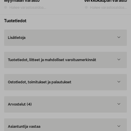
Myymälän varasto
Verkkokaupan varasto
Hakee varastosaldoa...
Hakee varastosaldoa...
Tuotetiedot
Lisätietoja
Tuotetiedot, liitteet ja mahdolliset varoitusmerkinnät
Ostotiedot, toimitukset ja palautukset
Arvostelut
(4)
Asiantuntija vastaa