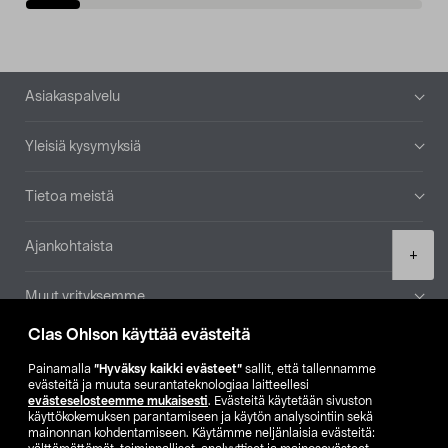
Alatunniste
Asiakaspalvelu
Yleisiä kysymyksiä
Tietoa meistä
Ajankohtaista
Product
+
quantity
Muut yrityksemme
Clas Ohlson käyttää evästeitä
Etsi myymälä
Painamalla
”Hyväksy kaikki evästeet”
sallit, että tallennamme
evästeitä ja muuta seurantateknologiaa laitteellesi
SE
NO
FI
evästeselosteemme mukaisesti
. Evästeitä käytetään sivuston
käyttökokemuksen parantamiseen ja käytön analysointiin sekä
FI
SV
mainonnan kohdentamiseen. Käytämme neljänlaisia evästeitä: