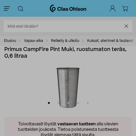
Etusivu
Vapaa-aika
Retkeily & ulkoilu
Kuksat, aterimet & lautaset
Primus CampFire Pint Muki, ruostumaton teräs,
0,6 litraa
Toivottavasti löydät
vastaavan tuotteen
alla olevien
tuotteiden joukosta.
Tietoa poistuneesta tuotteesta
löydät alempaa tältä sivulta.