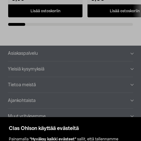
Lisää ostoskoriin
Lisää ostoskoriin
Alatunniste
Asiakaspalvelu
Yleisiä kysymyksiä
Tietoa meistä
Ajankohtaista
Muut yrityksemme
Clas Ohlson käyttää evästeitä
Etsi myymälä
Painamalla
”Hyväksy kaikki evästeet”
sallit, että tallennamme