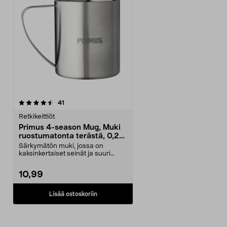
arvostelut
41
Retkikeittiöt
Primus 4-season Mug, Muki
ruostumatonta terästä, 0,2
litraa
Särkymätön muki, jossa on
kaksinkertaiset seinät ja suuri
kahva. Primus 4-season...
10,99
Lisää ostoskoriin