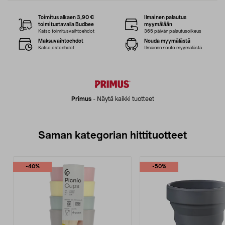
Toimitus alkaen 3,90 €
Ilmainen palautus
toimitustavalla Budbee
myymälään
Katso toimitusvaihtoehdot
365 päivän palautusoikeus
Maksuvaihtoehdot
Nouda myymälästä
Katso ostoehdot
Ilmainen nouto myymälästä
Primus
-
Näytä kaikki tuotteet
Saman kategorian hittituotteet
-40%
-50%