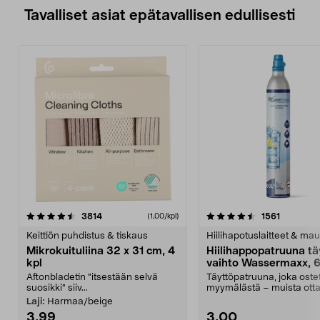
Tavalliset asiat epätavallisen edullisesti
4.5viidestä
arvostelut
4.5viidestä
arvostelu
3814
1561
(1,00/kpl)
tähdestä
t
Keittiön puhdistus & tiskaus
Hiilihapotuslaitteet & mau
Mikrokuituliina 32 x 31 cm, 4
Hiilihappopatruuna tä
kpl
vaihto Wassermaxx, 6
Aftonbladetin "itsestään selvä
Täyttöpatruuna, joka ost
suosikki" siiv...
myymälästä – muista ott
patruuna mukaasi m...
Laji:
Harmaa/beige
3,99
3,00