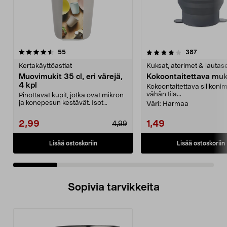
4.0 viidestä
arvostelut
4.5 viidestä
arvostelut
55
387
tähdestä
t
Kertakäyttöastiat
Kuksat, aterimet & lautas
Muovimukit 35 cl, eri värejä,
Kokoontaitettava muki
4 kpl
Kokoontaitettava silikonim
vähän tila...
Pinottavat kupit, jotka ovat mikron
ja konepesun kestävät. Isot
Väri:
Harmaa
muovimukit (350 ...
2,99
1,49
4,99
Lisää ostoskoriin
Lisää ostoskoriin
Sopivia tarvikkeita