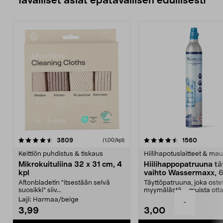
Tavalliset asiat epätavallisen edullisesti
4.5viidestä
arvostelut
4.5viidestä
arvostel
3809
1560
(1,00/kpl)
tähdestä
t
Keittiön puhdistus & tiskaus
Hiilihapotuslaitteet & mau
Mikrokuituliina 32 x 31 cm, 4
Hiilihappopatruuna tä
kpl
vaihto Wassermaxx, 6
Aftonbladetin "itsestään selvä
Täyttöpatruuna, joka ost
suosikki" siiv...
myymälästä – muista ott
patruuna mukaasi m...
Laji:
Harmaa/beige
-
3,99
3,00