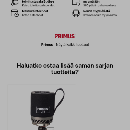
toimitustavalla Budbee
myymälään
Katso toimitusvaihtoehdot
365 päivän palautusoikeus
Maksuvaihtoehdot
Nouda myymälästä
Katso ostoehdot
Ilmainen nouto myymälästä
Primus
-
Näytä kaikki tuotteet
Haluatko ostaa lisää saman sarjan
tuotteita?