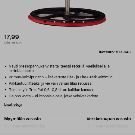
17,99
(sis. ALV:n)
Tuotenro:
10-1-948
Nauti pressopannukahvista tai teestä retkellä, vaelluksella ja
leirintäalueella.
Primus-kahvipuristin – lisävaruste Lite- ja Lite+-retkikeittimiin.
Pakkautuu litteäksi ja vie vain vähän tilaa repussa.
Toimii myös Trek Pot 0,6–0,8 litran kattilan kanssa.
Helppo koota – ei irtonaisia osia, jotka voisivat kadota.
Lisätietoja
Myymälän varasto
Verkkokaupan varasto
Hakee varastosaldoa...
Hakee varastosaldoa...