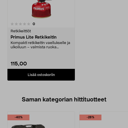
arvostelut
0
Retkikeittiöt
Primus Lite Retkikeitin
Kompakti retkikeitin vaellukselle ja
ulkoiluun – valmista ruoka
nopeasti 1–2 hen...
115,00
Lisää ostoskoriin
Saman kategorian hittituotteet
-40%
-28%