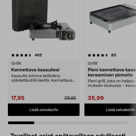
4.5 viidestä
arvostelut
4.5 viidestä
arvostelut
455
80
tähdestä
t
Grillit
Grillit
Kannettava kaasuliesi
Pieni kannettava kaasu
keraaminen pinnoite
Kaasulla toimiva keittolevy
säädettävällä liekillä. Kannettava
Pieni grilli, joka on helppo
kaasuliesi ruoan ...
mukaan laukussa – kaasu
MSF-1A myydään e...
17,95
35,99
29,95
Lisää ostoskoriin
Lisää ostoskoriin