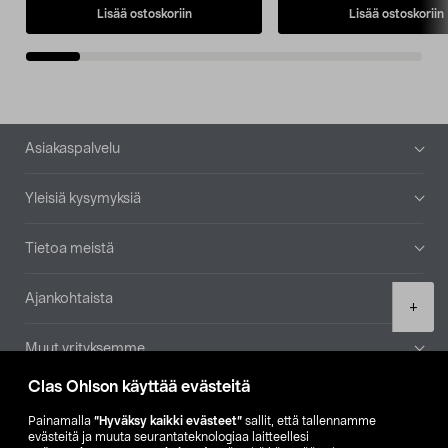
Lisää ostoskoriin
Lisää ostoskoriin
Alatunniste
Asiakaspalvelu
Yleisiä kysymyksiä
Tietoa meistä
Ajankohtaista
Product
+
quantity
Muut yrityksemme
Clas Ohlson käyttää evästeitä
Etsi myymälä
Painamalla
”Hyväksy kaikki evästeet”
sallit, että tallennamme
evästeitä ja muuta seurantateknologiaa laitteellesi