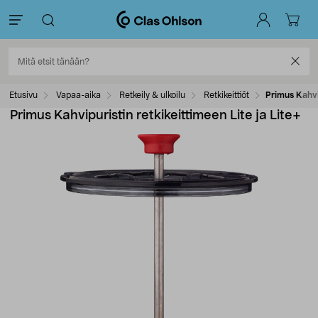
Etusivu
Vapaa-aika
Retkeily & ulkoilu
Retkikeittiöt
Primus Kahvip
Primus Kahvipuristin retkikeittimeen Lite ja Lite+