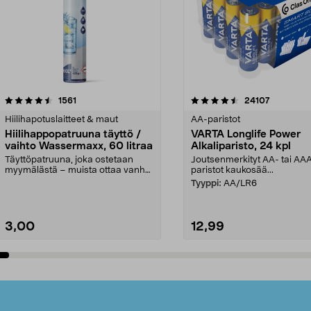
4.5viidestä
arvostelut
4.5viidestä
arvostelut
1561
24107
tähdestä
Hiilihapotuslaitteet & maut
AA-paristot
Hiilihappopatruuna täyttö /
VARTA Longlife Power
vaihto Wassermaxx, 60 litraa
Alkaliparisto, 24 kpl
Täyttöpatruuna, joka ostetaan
Joutsenmerkityt AA- tai AA
myymälästä – muista ottaa vanha
paristot kaukosää...
patruuna mukaasi m...
Tyyppi:
AA/LR6
3,00
12,99
Lisää ostoskoriin
Lisää ostoskoriin