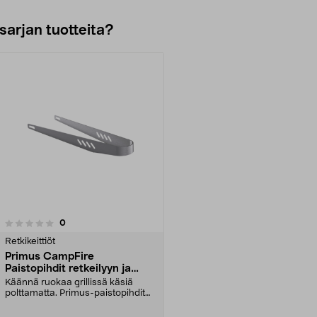
sarjan tuotteita?
arvostelut
0
Retkikeittiöt
Primus CampFire
Paistopihdit retkeilyyn ja
grillaukseen, 275 mm
Käännä ruokaa grillissä käsiä
polttamatta. Primus-paistopihdit
elintarvikehyväks...