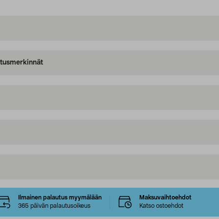
oitusmerkinnät
Ilmainen palautus myymälään
Maksuvaihtoehdot
365 päivän palautusoikeus
Katso ostoehdot