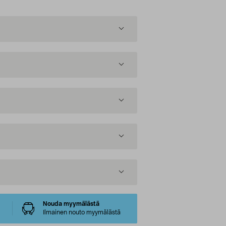
Nouda myymälästä
Ilmainen nouto myymälästä