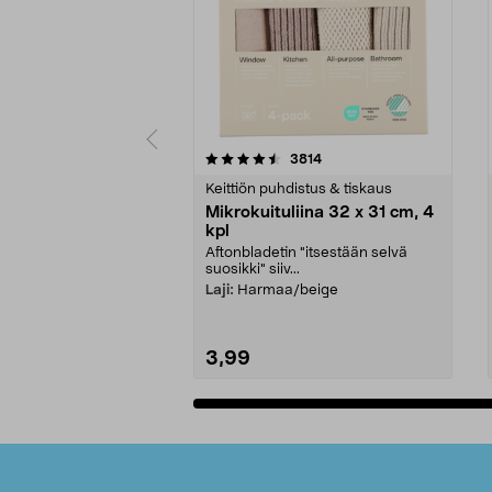
5viidestä
4.5viidestä
arvostelut
3814
tähdestä
tähdestä
Keittiön puhdistus & tiskaus
Mikrokuituliina 32 x 31 cm, 4
kpl
Aftonbladetin "itsestään selvä
suosikki" siiv...
Laji:
Harmaa/beige
3,99
Lisää ostoskoriin
Alatunniste