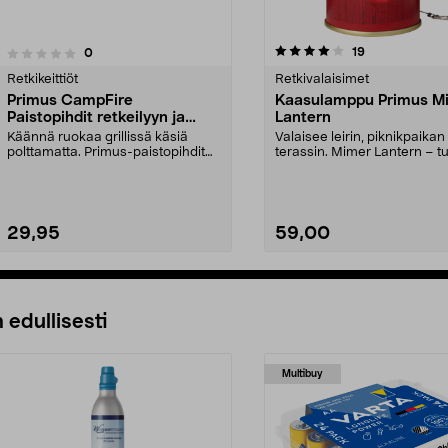
4.0viidestä
4.5viidestä
arvostelut
19
arvostelut
0
tähdestä
Retkikeittiöt
Retkivalaisimet
Primus CampFire
Kaasulamppu Primus M
Paistopihdit retkeilyyn ja
Lantern
grillaukseen, 275 mm
Käännä ruokaa grillissä käsiä
Valaisee leirin, piknikpaikan 
polttamatta. Primus-paistopihdit
terassin. Mimer Lantern – t
elintarvikehyväks...
lamppu ruostu...
29,95
59,00
Lisää ostoskoriin
Lisää ostoskoriin
 edullisesti
Multibuy