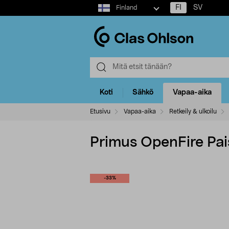
Select
FI
SV
Finland
market
Koti
Sähkö
Vapaa-aika
Etusivu
Vapaa-aika
Retkeily & ulkoilu
Primus OpenFire Pai
-33%