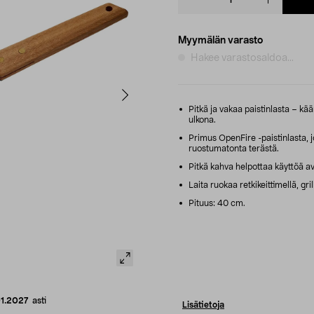
quantity
Myymälän varasto
Hakee varastosaldoa...
Pitkä ja vakaa paistinlasta – kään
ulkona.
Primus OpenFire -paistinlasta, 
ruostumatonta terästä.
Pitkä kahva helpottaa käyttöä av
Laita ruokaa retkikeittimellä, gril
Pituus: 40 cm.
01.2027
asti
Lisätietoja