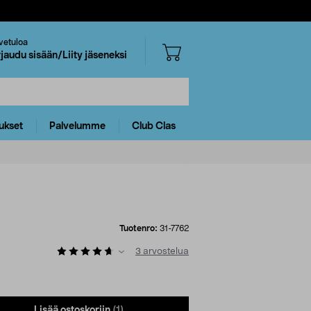
vetuloa
rjaudu sisään/Liity jäseneksi
ukset
Palvelumme
Club Clas
Tuotenro:
31-7762
3
arvostelua
Lisää ostoskoriin
(1)