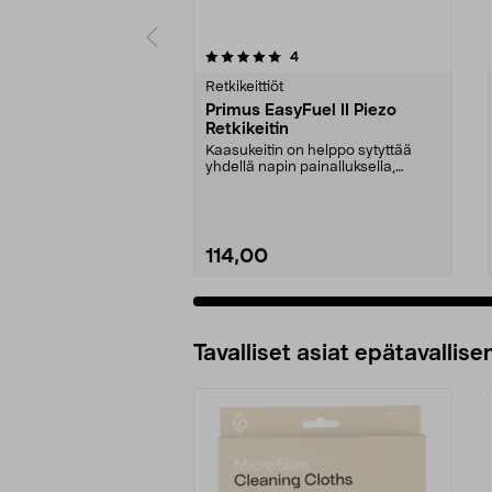
0viidestä
arvostelut
4
0.0 viidestä
tähdestä
tähdestä
Retkikeittiöt
Primus EasyFuel II Piezo
Retkikeitin
Kaasukeitin on helppo sytyttää
yhdellä napin painalluksella,
tulitikkuja ei tarv...
114,00
Lisää ostoskoriin
Tavalliset asiat epätavallisen