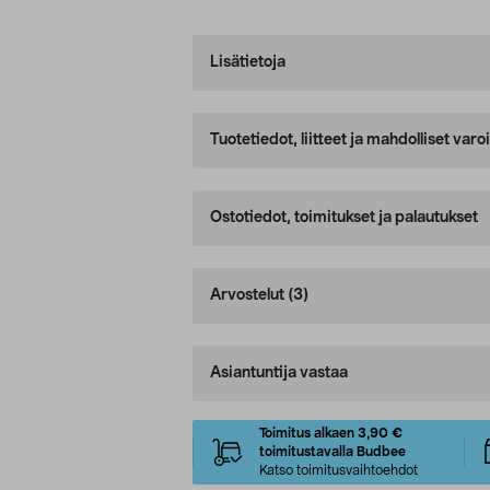
Lisätietoja
Tuotetiedot, liitteet ja mahdolliset var
Ostotiedot, toimitukset ja palautukset
Arvostelut
(3)
Asiantuntija vastaa
Toimitus alkaen 3,90 €
toimitustavalla Budbee
Katso toimitusvaihtoehdot