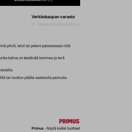
Verkkokaupan varasto
Hakee varastosaldoa...
nä pihvit, letut tai pekoni paistaessasi niitä
jonka kahva on kestävää tammea ja terä
otulella.
lillä tai nuotion päälle asetetulla pannulla.
Primus
-
Näytä kaikki tuotteet