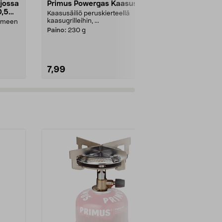
 jossa
Primus Powergas Kaasusäiliö
Trangia GB7
0,5
retkikeitti
Kaasusäiliö peruskierteellä
kaasugrilleihin, ...
ttimeen
Nopea ja help
joka ei nokea 
Paino:
230 g
GB77 – sopii..
7,99
54,00