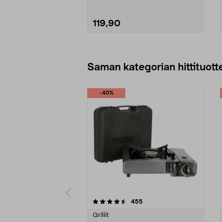
119,90
Lisää ostoskoriin
Saman kategorian hittituott
-40%
5 viidestä
4.5 viidestä
arvostelut
455
tähdestä
tähdestä
Grillit