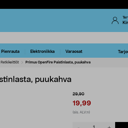
Ter
Ki
Pienrauta
Elektroniikka
Varaosat
Tarjo
Retkikeittiöt
Primus OpenFire Paistinlasta, puukahva
stinlasta, puukahva
29,90
19,99
(sis. ALV:n)
Product