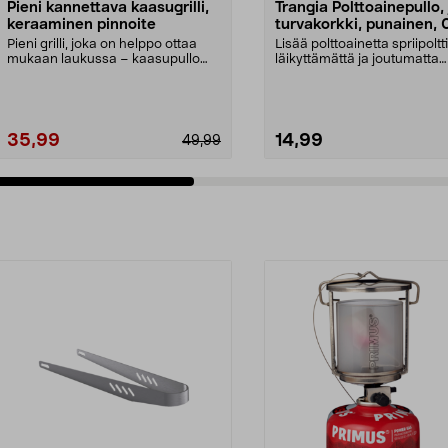
Pieni kannettava kaasugrilli,
Trangia Polttoainepullo,
keraaminen pinnoite
turvakorkki, punainen, 
litraa
Pieni grilli, joka on helppo ottaa
Lisää polttoainetta spriipol
mukaan laukussa – kaasupullo
läikyttämättä ja joutumatta
MSF-1A myydään e...
irrottamaan kork...
35,99
14,99
49,99