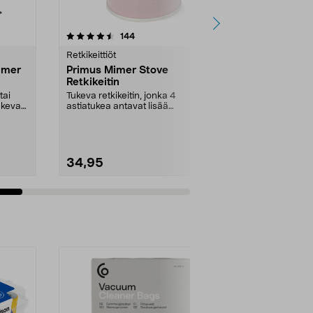
4.5viidestä
arvostelut
144
3
tähdestä
tähdestä
Retkikeittiöt
Retkikeittiöt
imer
Primus Mimer Stove
Primus Mime
Retkikeitin
Retkikeitin
tai
Tukeva retkikeitin, jonka 4
Keittää jopa 1 
ukeva
astiatukea antavat lisää
minuutissa. 
tuulensuojaa ja vakautta. L...
Kit II -retkik...
34,95
79,00
Lisää ostoskoriin
Lisää