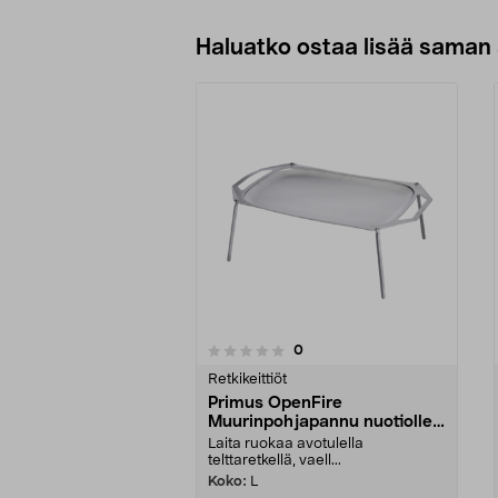
Haluatko ostaa lisää saman 
arvostelut
0
0 viidestä
0.0 viidestä
tähdestä
tähdestä
Retkikeittiöt
Primus OpenFire
Muurinpohjapannu nuotiolle,
ruostumaton teräs
Laita ruokaa avotulella
telttaretkellä, vaell...
Koko:
L