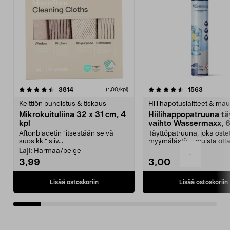
4.5viidestä
arvostelut
4.5viidestä
arvostelu
3814
1563
(1,00/kpl)
tähdestä
t
Keittiön puhdistus & tiskaus
Hiilihapotuslaitteet & mau
Mikrokuituliina 32 x 31 cm, 4
Hiilihappopatruuna tä
kpl
vaihto Wassermaxx, 6
Aftonbladetin "itsestään selvä
Täyttöpatruuna, joka ost
suosikki" siiv...
myymälästä – muista ott
patruuna mukaasi m...
Laji:
Harmaa/beige
-
3,99
3,00
Lisää ostoskoriin
Lisää ostoskoriin