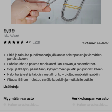
9,99
(sis. ALV:n)
4.6
(
20
)
Tuotenro:
44-6737
Pitkä ja taipuisa puhdistusharja jääkaapin poistoputken ja viemärien
puhdistukseen.
Puhdistusharja poistaa tehokkaasti lian, rasvan ja ruoantähteet.
Sopii jääkaapin, pesualtaan, kylpyammeen ja letkujen puhdistukseen.
Nylonharjakset ja taipuisa metallirunko – ulottuu mutkaisiin putkiin.
Pituus: 155 cm – ulottuu syvälle kapeisiin ja mutkaisiin putkiin.
Lisätietoja
Myymälän varasto
Verkkokaupan varasto
Hakee varastosaldoa...
Hakee varastosaldoa...