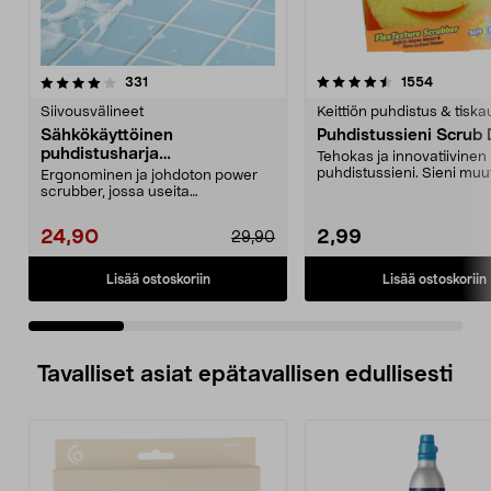
4.5 viidestä
arvostelut
4.5 viidestä
arvostelu
331
1554
tähdestä
t
Siivousvälineet
Keittiön puhdistus & tiska
Sähkökäyttöinen
Puhdistussieni Scrub
puhdistusharja
Tehokas ja innovatiivinen
kylpyhuoneeseen ja keittiöön
puhdistussieni. Sieni muu
Ergonominen ja johdoton power
kovaksi tai pehmeäksi ve..
scrubber, jossa useita
vaihdettavia päitä. Akkukäy...
24,90
2,99
29,90
Lisää ostoskoriin
Lisää ostoskoriin
Tavalliset asiat epätavallisen edullisesti