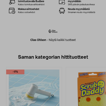
toimitustavalla Budbee
myymälään
Katso toimitusvaihtoehdot
365 päivän palautusoikeus
Maksuvaihtoehdot
Nouda myymälästä
Katso ostoehdot
Ilmainen nouto myymälästä
Clas Ohlson
-
Näytä kaikki tuotteet
Saman kategorian hittituotteet
-17%