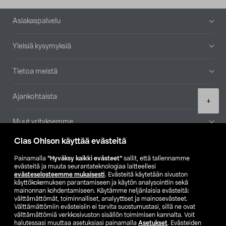
Alatunniste
Asiakaspalvelu
Yleisiä kysymyksiä
Tietoa meistä
Ajankohtaista
Product
+
quantity
Muut yrityksemme
Clas Ohlson käyttää evästeitä
Etsi myymälä
Painamalla
”Hyväksy kaikki evästeet”
sallit, että tallennamme
evästeitä ja muuta seurantateknologiaa laitteellesi
SE
NO
FI
evästeselosteemme mukaisesti
. Evästeitä käytetään sivuston
käyttökokemuksen parantamiseen ja käytön analysointiin sekä
FI
SV
mainonnan kohdentamiseen. Käytämme neljänlaisia evästeitä:
välttämättömät, toiminnalliset, analyyttiset ja mainosevästeet.
Välttämättömiin evästeisiin ei tarvita suostumustasi, sillä ne ovat
välttämättömiä verkkosivuston sisällön toimimisen kannalta. Voit
halutessasi muuttaa asetuksiasi painamalla
Asetukset
. Evästeiden