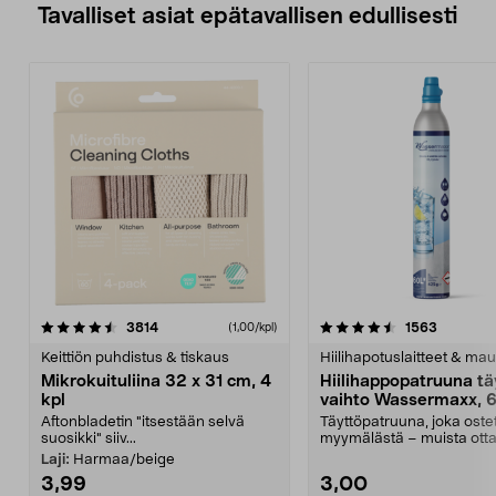
Tavalliset asiat epätavallisen edullisesti
4.5viidestä
arvostelut
4.5viidestä
arvostelu
3814
1563
(1,00/kpl)
tähdestä
t
Keittiön puhdistus & tiskaus
Hiilihapotuslaitteet & mau
Mikrokuituliina 32 x 31 cm, 4
Hiilihappopatruuna tä
kpl
vaihto Wassermaxx, 6
Aftonbladetin "itsestään selvä
Täyttöpatruuna, joka ost
suosikki" siiv...
myymälästä – muista ott
patruuna mukaasi m...
Laji:
Harmaa/beige
3,99
3,00