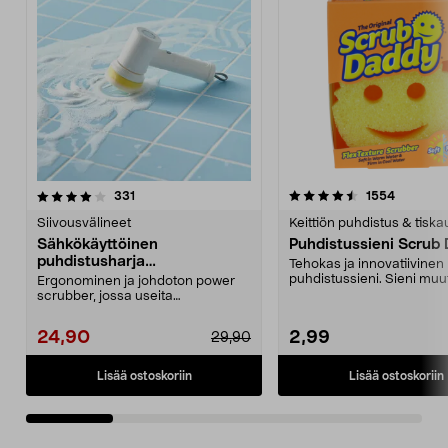
4.5 viidestä
arvostelut
4.5 viidestä
arvostelu
331
1554
tähdestä
t
Siivousvälineet
Keittiön puhdistus & tiska
Sähkökäyttöinen
Puhdistussieni Scrub
puhdistusharja
Tehokas ja innovatiivinen
kylpyhuoneeseen ja keittiöön
puhdistussieni. Sieni muu
Ergonominen ja johdoton power
kovaksi tai pehmeäksi ve..
scrubber, jossa useita
vaihdettavia päitä. Akkukäy...
24,90
2,99
29,90
Lisää ostoskoriin
Lisää ostoskoriin