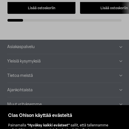
Lisää ostoskoriin
Lisää ostoskoriin
Alatunniste
Asiakaspalvelu
Yleisiä kysymyksiä
Tietoa meistä
Ajankohtaista
Muut yrityksemme
Clas Ohlson käyttää evästeitä
Etsi myymälä
Painamalla
”Hyväksy kaikki evästeet”
sallit, että tallennamme