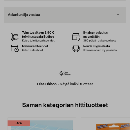
Asiantuntija vastaa
Toimitus alkaen 3,90 €
Ilmainen palautus
toimitustavalla Budbee
myymälään
Katso toimitusvaihtoehdot
365 päivän palautusoikeus
Maksuvaihtoehdot
Nouda myymälästä
Katso ostoehdot
Ilmainen nouto myymälästä
Clas Ohlson
-
Näytä kaikki tuotteet
Saman kategorian hittituotteet
-17%