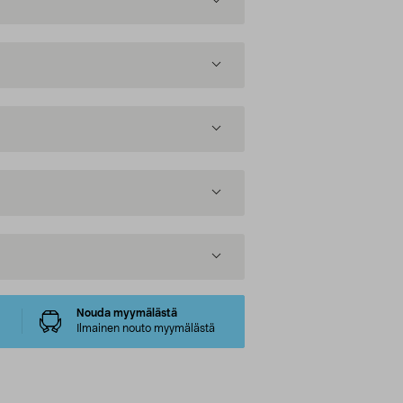
Nouda myymälästä
Ilmainen nouto myymälästä