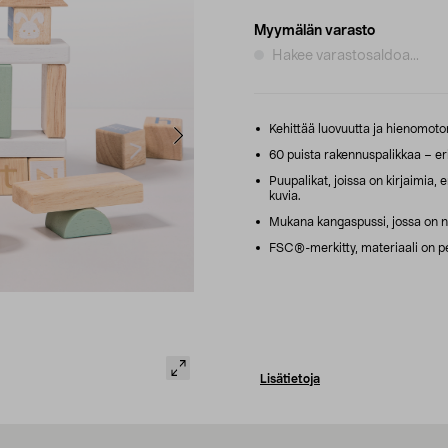
Myymälän varasto
Hakee varastosaldoa...
Kehittää luovuutta ja hienomotor
60 puista rakennuspalikkaa – eri
Puupalikat, joissa on kirjaimia, 
kuvia.
Mukana kangaspussi, jossa on n
FSC®-merkitty, materiaali on per
Lisätietoja