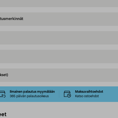
oitusmerkinnät
kset)
Ilmainen palautus myymälään
Maksuvaihtoehdot
365 päivän palautusoikeus
Katso ostoehdot
eet