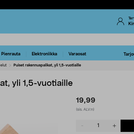
Ter
Ki
Pienrauta
Elektroniikka
Varaosat
Tarjo
elut
Puiset rakennuspalikat, yli 1,5-vuotiaille
, yli 1,5-vuotiaille
19,99
(sis. ALV:n)
Product
quantity