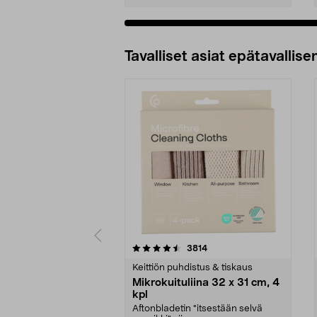
Tavalliset asiat epätavallisen
5viidestä
4.5viidestä
arvostelut
3814
tähdestä
tähdestä
Keittiön puhdistus & tiskaus
Mikrokuituliina 32 x 31 cm, 4
kpl
Aftonbladetin "itsestään selvä