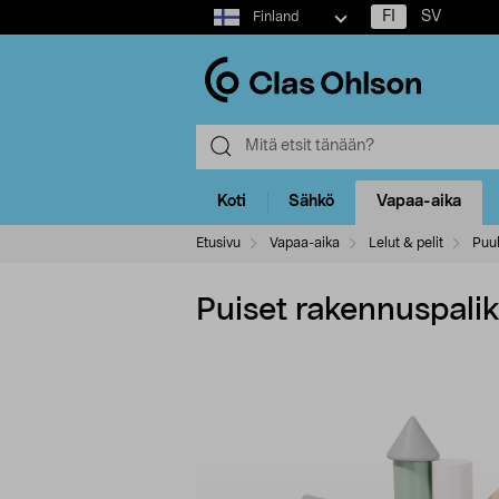
Select
FI
SV
Finland
market
Koti
Sähkö
Vapaa-aika
Etusivu
Vapaa-aika
Lelut & pelit
Puul
Puiset rakennuspalikat