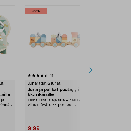
-38%
-38%
5.0 viidestä
arvostelut
4.5
11
5
tähdestä
tähdestä
ut
Junaradat & junat
Puulelut
Juna ja palikat puuta, yli 18
Leikkisetti
iaille
kk:n ikäisille
ja hylly puut
 ja
Lasta juna ja aja sillä – hauska ja
Opi tuntemaan
työnnä
viihdyttävä leikki perheen
Leikkisetti ma
pienimmille. Puin...
– mukana hyll.
9,99
9,99
15,99