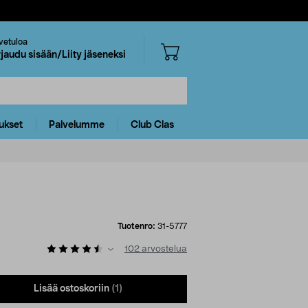
vetuloa
rjaudu sisään/Liity jäseneksi
ukset
Palvelumme
Club Clas
Tuotenro:
31-5777
102
arvostelua
Lisää ostoskoriin
(1)