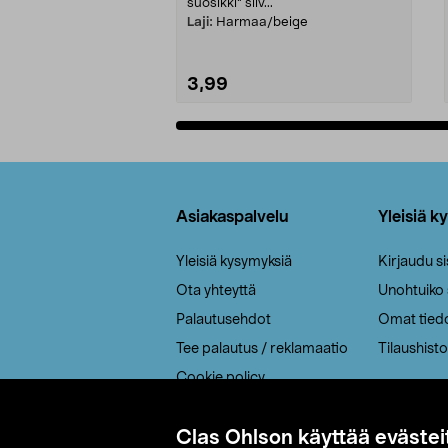
suosikki" siiv...
Laji:
Harmaa/beige
3,99
Lisää ostoskoriin
Alatunniste
Asiakaspalvelu
Yleisiä k
Yleisiä kysymyksiä
Kirjaudu s
Ota yhteyttä
Unohtuiko
Palautusehdot
Omat tied
Tee palautus / reklamaatio
Tilaushisto
Cookie policy
Toimitustavat
Clas Ohlson käyttää evästei
Saavutettavuus