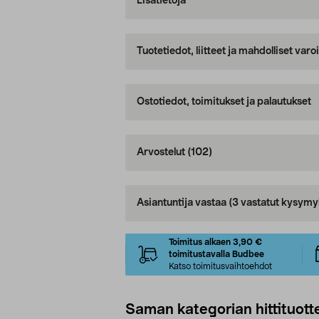
Lisätietoja
Tuotetiedot, liitteet ja mahdolliset var
Ostotiedot, toimitukset ja palautukset
Arvostelut
(102)
Asiantuntija vastaa
(3 vastatut kysymy
Toimitus alkaen 3,90 €
toimitustavalla Budbee
Katso toimitusvaihtoehdot
Saman kategorian hittituott