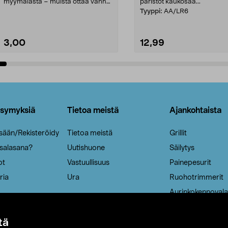
myymälästä – muista ottaa vanha
paristot kaukosää...
patruuna mukaasi m...
Tyyppi:
AA/LR6
3,00
12,99
Lisää ostoskoriin
Lisää ostoskoriin
ysymyksiä
Tietoa meistä
Ajankohtaista
isään/Rekisteröidy
Tietoa meistä
Grillit
 salasana?
Uutishuone
Säilytys
ot
Vastuullisuus
Painepesurit
ria
Ura
Ruohotrimmerit
Aurinkokennovala
tä