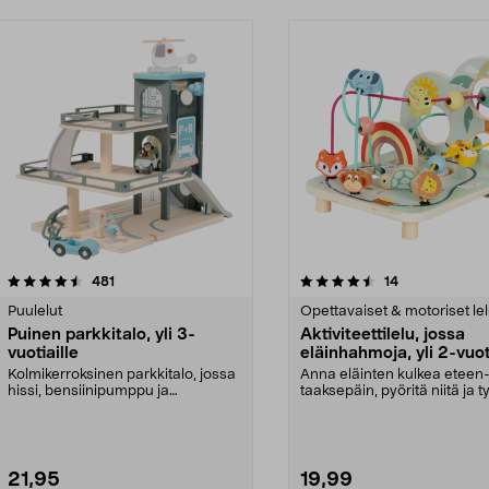
4.5 viidestä
arvostelut
4.5 viidestä
arvostelut
481
14
tähdestä
Puulelut
Opettavaiset & motoriset lel
Puinen parkkitalo, yli 3-
Aktiviteettilelu, jossa
vuotiaille
eläinhahmoja, yli 2-vuot
Kolmikerroksinen parkkitalo, jossa
Anna eläinten kulkea eteen-
hissi, bensiinipumppu ja
taaksepäin, pyöritä niitä ja 
helikopterin laskeut...
ne aukkojen l...
21,95
19,99