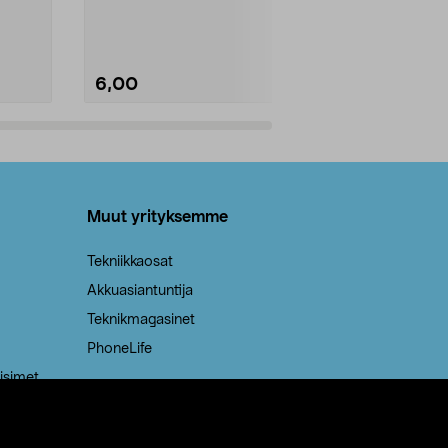
Kestävä, jopa 50 % suurempi ...
roskapussi u
Roskapussi, jo
6,00
2,00
Lisää ostoskoriin
Lisää
Muut yrityksemme
Tekniikkaosat
Akkuasiantuntija
Teknikmagasinet
PhoneLife
isimet