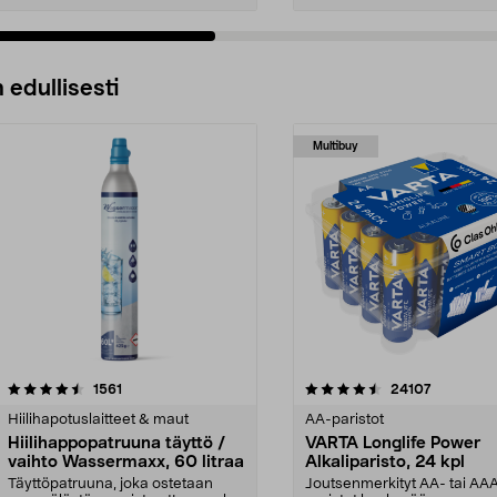
 edullisesti
Multibuy
4.5viidestä
arvostelut
4.5viidestä
arvostelut
1561
24107
tähdestä
Hiilihapotuslaitteet & maut
AA-paristot
Hiilihappopatruuna täyttö /
VARTA Longlife Power
vaihto Wassermaxx, 60 litraa
Alkaliparisto, 24 kpl
Täyttöpatruuna, joka ostetaan
Joutsenmerkityt AA- tai AA