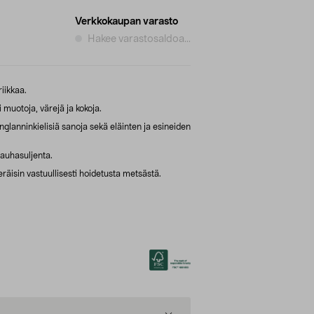
Verkkokaupan varasto
Hakee varastosaldoa...
iikkaa.
 muotoja, värejä ja kokoja.
englanninkielisiä sanoja sekä eläinten ja esineiden
auhasuljenta.
äisin vastuullisesti hoidetusta metsästä.