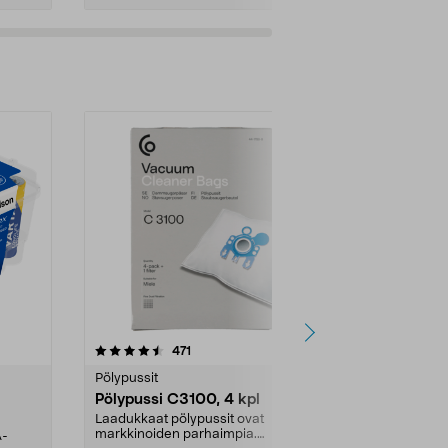
4.5viidestä
arvostelut
4.5
471
6
tähdestä
tähdestä
Pölypussit
Kierrätys & ro
Pölypussi C3100, 4 kpl
Roskapussi,
kahvat, 30 l
Laadukkaat pölypussit ovat
markkinoiden parhaimpia.
A-
Testivoittaja 