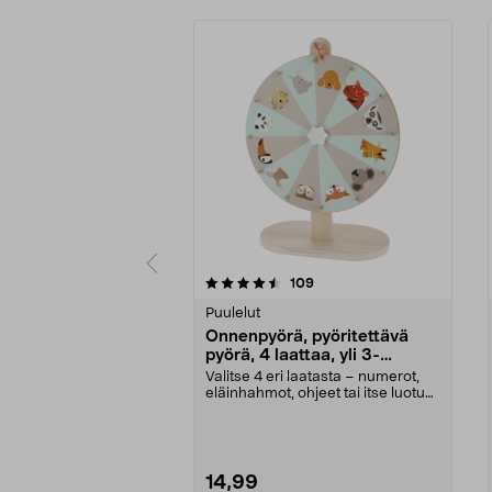
5 viidestä
4.5 viidestä
arvostelut
109
tähdestä
tähdestä
Puulelut
Onnenpyörä, pyöritettävä
pyörä, 4 laattaa, yli 3-
vuotiaille
Valitse 4 eri laatasta – numerot,
eläinhahmot, ohjeet tai itse luotu
sisältö. Py...
14,99