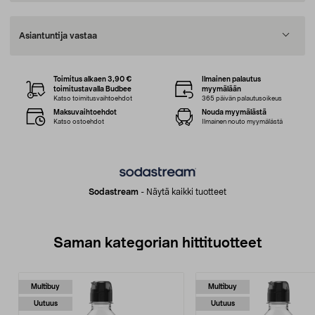
Asiantuntija vastaa
Toimitus alkaen 3,90 €
Ilmainen palautus
toimitustavalla Budbee
myymälään
Katso toimitusvaihtoehdot
365 päivän palautusoikeus
Maksuvaihtoehdot
Nouda myymälästä
Katso ostoehdot
Ilmainen nouto myymälästä
Sodastream
-
Näytä kaikki tuotteet
Saman kategorian hittituotteet
Multibuy
Multibuy
Uutuus
Uutuus