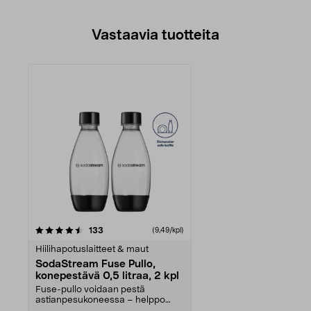
Vastaavia tuotteita
arvostelut
133
(9,49/kpl)
Hiilihapotuslaitteet & maut
SodaStream Fuse Pullo,
konepestävä 0,5 litraa, 2 kpl
Fuse-pullo voidaan pestä
astianpesukoneessa – helppo
puhdistaa kunnolla. Uudelle...