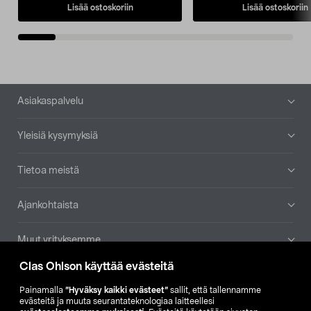
Lisää ostoskoriin
Lisää ostoskoriin
Alatunniste
Asiakaspalvelu
Yleisiä kysymyksiä
Tietoa meistä
Ajankohtaista
Muut yrityksemme
Clas Ohlson käyttää evästeitä
Etsi myymälä
Painamalla
”Hyväksy kaikki evästeet”
sallit, että tallennamme
evästeitä ja muuta seurantateknologiaa laitteellesi
SE
NO
FI