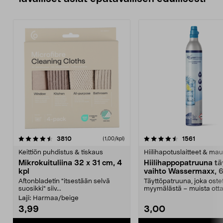
4.5viidestä
arvostelut
4.5viidestä
arvostelu
3810
1561
(1,00/kpl)
tähdestä
t
Keittiön puhdistus & tiskaus
Hiilihapotuslaitteet & mau
Mikrokuituliina 32 x 31 cm, 4
Hiilihappopatruuna tä
kpl
vaihto Wassermaxx, 6
Aftonbladetin "itsestään selvä
Täyttöpatruuna, joka ost
suosikki" siiv...
myymälästä – muista ott
patruuna mukaasi m...
Laji:
Harmaa/beige
3,99
3,00