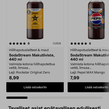
5.0 viidestä
arvostelut
4.5 viidestä
arvostelut
6
6
(1,00/l)
tähdestä
t
Hiilihapotuslaitteet & maut
Hiilihapotuslaitteet & mau
SodaStream Makutiiviste,
SodaStream Makutiivi
440 ml
440 ml
Valmista kotona hiilihapotettua
Valmista kotona hiilihapot
vettä, limsaa...
vettä, limsaa...
Laji:
Rockstar Original Zero
Laji:
Pepsi MAX Mango
8,99
7,99
Lisää ostoskoriin
Lisää ostoskoriin
Tavalliset asiat epätavallisen edullisesti