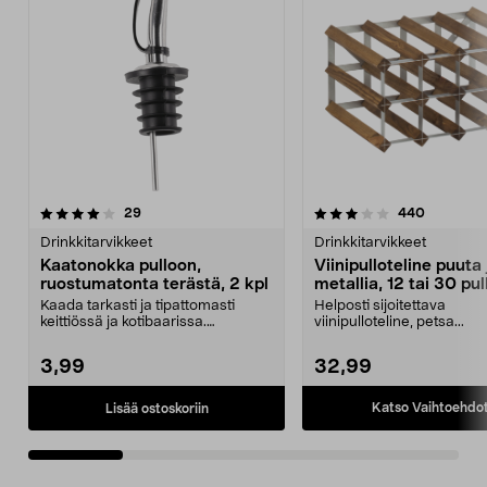
3.5 viidestä
arvostelut
5.0 viidestä
arvostelu
29
440
tähdestä
t
Drinkkitarvikkeet
Drinkkitarvikkeet
Kaatonokka pulloon,
Viinipulloteline puuta 
ruostumatonta terästä, 2 kpl
metallia, 12 tai 30 pul
Kaada tarkasti ja tipattomasti
Helposti sijoitettava
keittiössä ja kotibaarissa.
viinipulloteline, petsa...
Valumaton korkki ruos...
3,99
32,99
Katso Vaihtoehdo
Lisää ostoskoriin