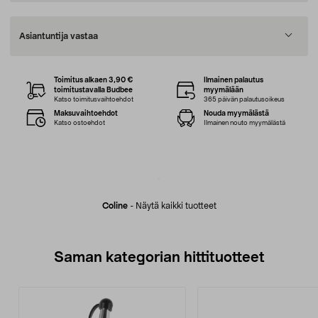
Asiantuntija vastaa
Toimitus alkaen 3,90 €
Ilmainen palautus
toimitustavalla Budbee
myymälään
Katso toimitusvaihtoehdot
365 päivän palautusoikeus
Maksuvaihtoehdot
Nouda myymälästä
Katso ostoehdot
Ilmainen nouto myymälästä
Coline
-
Näytä kaikki tuotteet
Saman kategorian hittituotteet