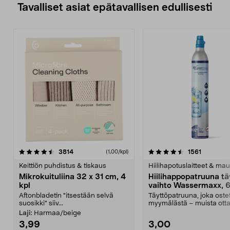
Tavalliset asiat epätavallisen edullisesti
4.5viidestä
arvostelut
4.5viidestä
arvostelu
3814
1561
(1,00/kpl)
tähdestä
t
Keittiön puhdistus & tiskaus
Hiilihapotuslaitteet & mau
Mikrokuituliina 32 x 31 cm, 4
Hiilihappopatruuna tä
kpl
vaihto Wassermaxx, 6
Aftonbladetin "itsestään selvä
Täyttöpatruuna, joka ost
suosikki" siiv...
myymälästä – muista ott
patruuna mukaasi m...
Laji:
Harmaa/beige
3,99
3,00