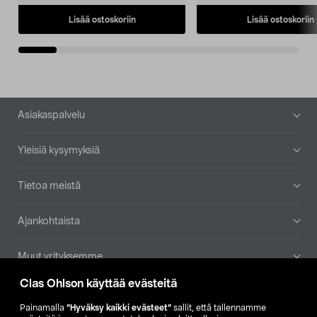
Lisää ostoskoriin
Lisää ostoskoriin
Alatunniste
Asiakaspalvelu
Yleisiä kysymyksiä
Tietoa meistä
Ajankohtaista
Muut yrityksemme
Clas Ohlson käyttää evästeitä
Etsi myymälä
Painamalla
”Hyväksy kaikki evästeet”
sallit, että tallennamme