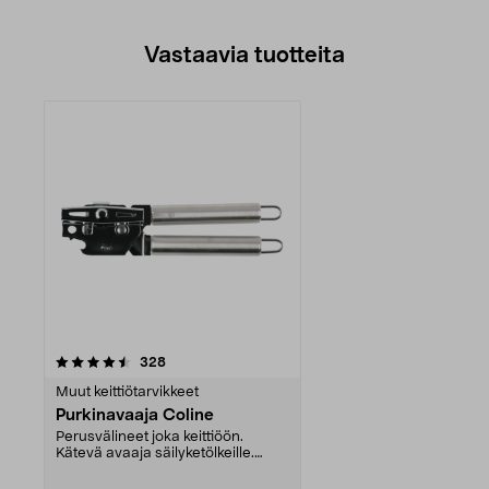
Vastaavia tuotteita
arvostelut
328
Muut keittiötarvikkeet
Purkinavaaja Coline
Perusvälineet joka keittiöön.
Kätevä avaaja säilyketölkeille.
Kaksi toimintoa: a...