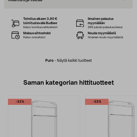
Asiantuntija vastaa
Toimitus alkaen 3,90 €
Ilmainen palautus
toimitustavalla Budbee
myymälään
Katso toimitusvaihtoehdot
365 päivän palautusoikeus
Maksuvaihtoehdot
Nouda myymälästä
Katso ostoehdot
Ilmainen nouto myymälästä
Puro
-
Näytä kaikki tuotteet
Saman kategorian hittituotteet
-33%
-33%