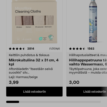
4.5viidestä
arvostelut
4.5viidestä
arvostelu
3814
1563
(1,00/kpl)
tähdestä
t
Keittiön puhdistus & tiskaus
Hiilihapotuslaitteet & mau
Mikrokuituliina 32 x 31 cm, 4
Hiilihappopatruuna tä
kpl
vaihto Wassermaxx, 6
Aftonbladetin "itsestään selvä
Täyttöpatruuna, joka ost
suosikki" siiv...
myymälästä – muista ott
patruuna mukaasi m...
Laji:
Harmaa/beige
3,99
3,00
Lisää ostoskoriin
Lisää ostoskoriin