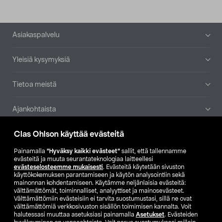
Alatunniste
Asiakaspalvelu
Yleisiä kysymyksiä
Tietoa meistä
Ajankohtaista
Clas Ohlson käyttää evästeitä
Muut yrityksemme
Painamalla
”Hyväksy kaikki evästeet”
sallit, että tallennamme
Etsi myymälä
evästeitä ja muuta seurantateknologiaa laitteellesi
evästeselosteemme mukaisesti
. Evästeitä käytetään sivuston
käyttökokemuksen parantamiseen ja käytön analysointiin sekä
mainonnan kohdentamiseen. Käytämme neljänlaisia evästeitä:
SE
NO
FI
välttämättömät, toiminnalliset, analyyttiset ja mainosevästeet.
Välttämättömiin evästeisiin ei tarvita suostumustasi, sillä ne ovat
FI
SV
välttämättömiä verkkosivuston sisällön toimimisen kannalta. Voit
halutessasi muuttaa asetuksiasi painamalla
Asetukset
. Evästeiden