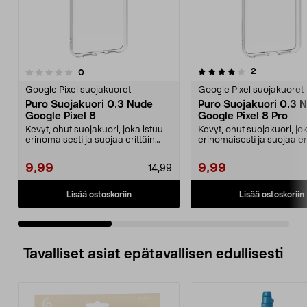
4.0 viidestä
arvostelut
2
arvostelut
0
0.0 viidestä
tähdestä
t
Google Pixel suojakuoret
Google Pixel suojakuoret
Puro Suojakuori 0.3 Nude
Puro Suojakuori 0.3 
Google Pixel 8
Google Pixel 8 Pro
Kevyt, ohut suojakuori, joka istuu
Kevyt, ohut suojakuori, jo
erinomaisesti ja suojaa erittäin
erinomaisesti ja suojaa er
hyvin. Puro ...
hyvin. Puro ...
9,99
9,99
14,99
Lisää ostoskoriin
Lisää ostoskoriin
Tavalliset asiat epätavallisen edullisesti